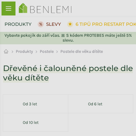
Přejít na obsah
PRODUKTY
SLEVY
6 TIPŮ PRO RESTART PO
Vybavte pokojík do září včas. 🎀 S kódem PROTEBE5 máte ještě 5%
slevu.
Postele
Produkty
Postele dle věku dítěte
Dřevěné i čalouněné postele dle
věku dítěte
Od 3 let
Od 6 let
Od 10 let