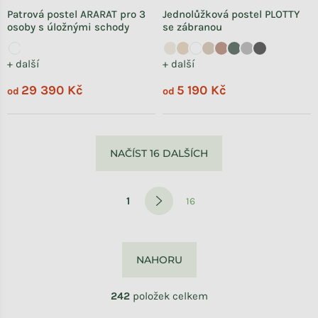
Patrová postel ARARAT pro 3
Jednolůžková postel PLOTTY
osoby s úložnými schody
se zábranou
+ další
+ další
29 390 Kč
5 190 Kč
od
od
Ovládací prvky výpisu
NAČÍST 16 DALŠÍCH
Stránkování
1
16
NAHORU
242
položek celkem