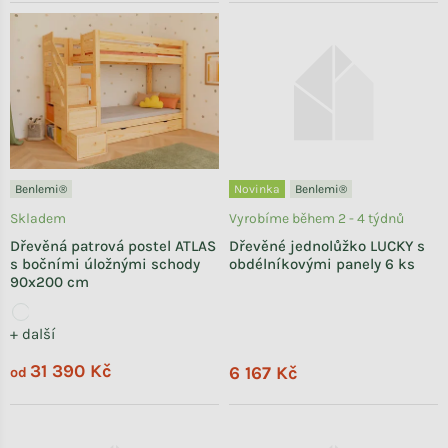
Benlemi®
Novinka
Benlemi®
Skladem
Vyrobíme během 2 - 4 týdnů
Dřevěná patrová postel ATLAS
Dřevěné jednolůžko LUCKY s
s bočními úložnými schody
obdélníkovými panely 6 ks
90x200 cm
+ další
31 390 Kč
6 167 Kč
od