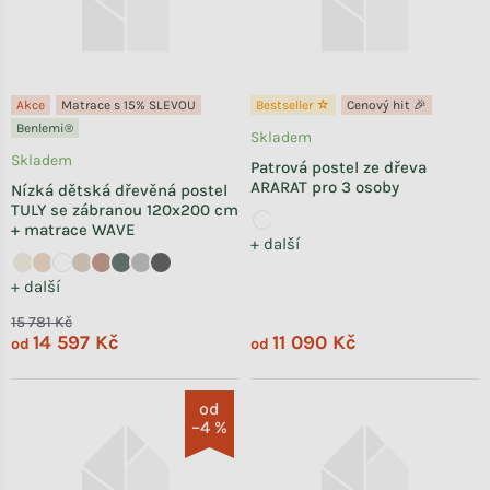
Akce
Matrace s 15% SLEVOU
Bestseller ☆
Cenový hit 🎉
Benlemi®
Skladem
Skladem
Patrová postel ze dřeva
ARARAT pro 3 osoby
Nízká dětská dřevěná postel
TULY se zábranou 120x200 cm
+ matrace WAVE
+ další
+ další
15 781 Kč
14 597 Kč
11 090 Kč
od
od
od
–4 %