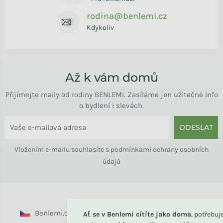
rodina@benlemi.cz
Kdykoliv
Až k vám domů
Přijímejte maily od rodiny BENLEMI. Zasíláme jen užitečné info
o bydlení i slevách.
ODESLAT
Vložením e-mailu souhlasíte s
podmínkami ochrany osobních
údajů
Benlemi.cz
Benlemi.sk
Benlemi.com
Ať se v Benlemi cítíte jako doma
, potřebu