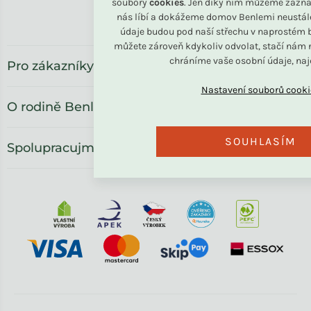
soubory
cookies
. Jen díky nim můžeme zazna
Benlemi.ro
nás líbí a dokážeme domov Benlemi neustál
údaje budou pod naší střechu v naprostém b
můžete zároveň kdykoliv odvolat, stačí nám n
chráníme vaše osobní údaje, na
Pro zákazníky
O rodině Benlemi
SOUHLASÍM
Spolupracujme