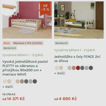
Výpis produktů
od
–5 %
Akce
Matrace s 15% SLEVOU
Benlemi®
Benlemi®
Vyrobíme během 1 - 2 týdnů
Vyrobíme během 1 - 3 týdnů
Jednolůžko s čely FENCE 2v1
ze dřeva
Vysoká jednolůžková postel
PLOTTY se zábranou a
přistýlkou 90x200 cm +
+ další
matrace WAVE
+ další
15 179 Kč
14 371 Kč
4 690 Kč
od
od