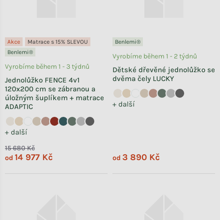
Akce
Matrace s 15% SLEVOU
Benlemi®
Benlemi®
Vyrobíme během 1 - 2 týdnů
Vyrobíme během 1 - 3 týdnů
Dětské dřevěné jednolůžko se
dvěma čely LUCKY
Jednolůžko FENCE 4v1
120x200 cm se zábranou a
úložným šuplíkem + matrace
+ další
ADAPTIC
+ další
15 680 Kč
14 977 Kč
3 890 Kč
od
od