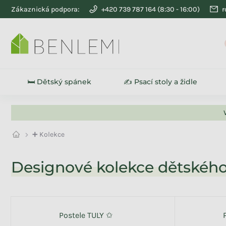
Přejít na obsah
Zákaznická podpora:
+420 739 787 164
r
SLEVY
🛏️ Dětský spánek
✍️ Psací stoly a židle
➕ Kolekce
Designové kolekce dětského
Na skladě
107
Akce
95
Postele TULY ✩