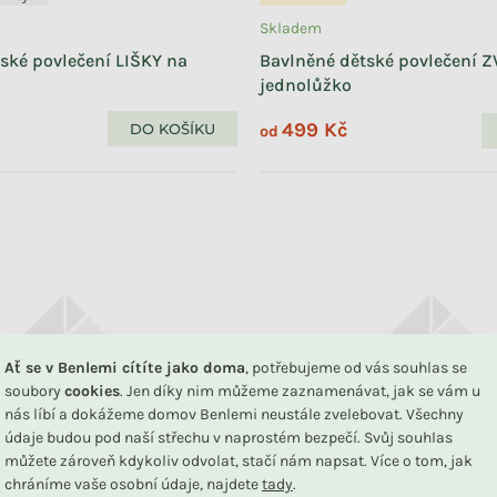
Skladem
ské povlečení LIŠKY na
Bavlněné dětské povlečení 
jednolůžko
499 Kč
DO KOŠÍKU
od
Ať se v Benlemi cítíte jako doma
, potřebujeme od vás souhlas se
soubory
cookies
. Jen díky nim můžeme zaznamenávat, jak se vám u
nás líbí a dokážeme domov Benlemi neustále zvelebovat. Všechny
údaje budou pod naší střechu v naprostém bezpečí. Svůj souhlas
můžete zároveň kdykoliv odvolat, stačí nám napsat. Více o tom, jak
chráníme vaše osobní údaje, najdete
tady
.
Benlemi®