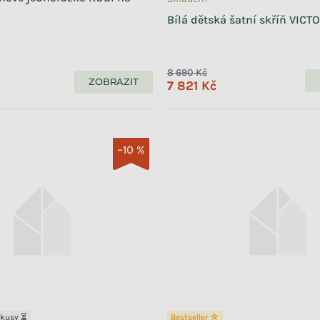
Bílá dětská šatní skříň VICT
8 690 Kč
ZOBRAZIT
7 821 Kč
–10 %
 kusy ⏳
Bestseller ☆