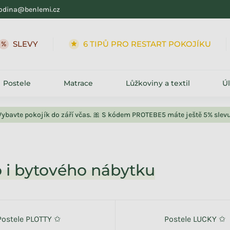
odina@benlemi.cz
6 TIPŮ PRO RESTART POKOJÍKU
➕ KOLEKC
Postele
Matrace
Lůžkoviny a textil
Ú
Vybavte pokojík do září včas. 🎀 S kódem PROTEBE5 máte ještě 5% slevu
 i bytového nábytku
Postele PLOTTY ✩
Postele LUCKY ✩