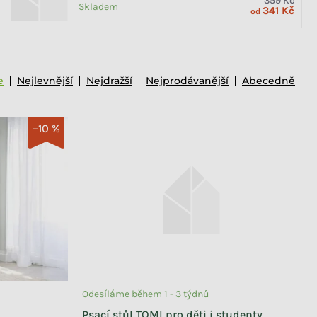
359 Kč
Skladem
341 Kč
od
e
Nejlevnější
Nejdražší
Nejprodávanější
Abecedně
–10 %
Odesíláme během 1 - 3 týdnů
Psací stůl TOMI pro děti i studenty