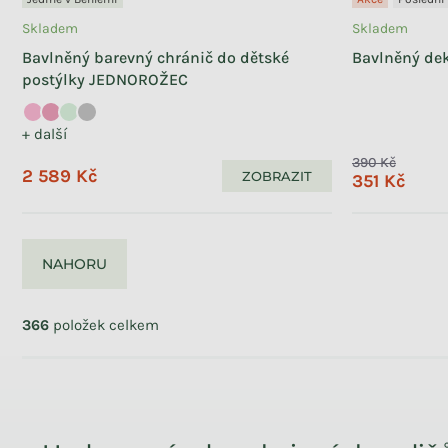
Skladem
Skladem
Bavlněný barevný chránič do dětské
Bavlněný dek
postýlky JEDNOROŽEC
+ další
390 Kč
2 589 Kč
ZOBRAZIT
351 Kč
NAHORU
Ovládací prvky výpisu
366
položek celkem
Zápatí