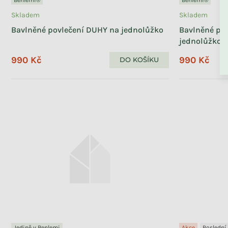
Skladem
Skladem
Bavlněné povlečení DUHY na jednolůžko
Bavlněné pov
ZPĚT DO OBCHO
jednolůžko
990 Kč
990 Kč
DO KOŠÍKU
Jedině v Benlemi
Akce
Poslední