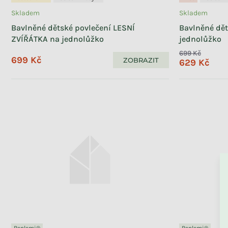
Skladem
Skladem
Noční stůl
3
Bavlněné dětské povlečení LESNÍ
Bavlněné dět
Okenní závěs
5
ZVÍŘÁTKA na jednolůžko
jednolůžko
Čelo
3
699 Kč
699 Kč
ZOBRAZIT
629 Kč
Benlemi®
Benlemi®