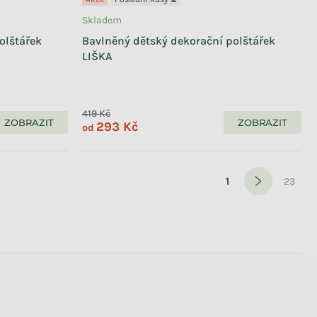
Skladem
olštářek
Bavlněný dětský dekorační polštářek
LIŠKA
419 Kč
ZOBRAZIT
ZOBRAZIT
293 Kč
od
Stránkován
1
23