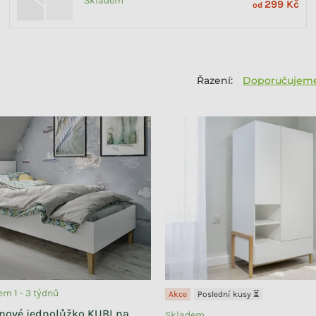
Skladem
299 Kč
od
Doporučujem
m 1 - 3 týdnů
Akce
Poslední kusy ⏳
nové jednolůžko KUBI na
Skladem