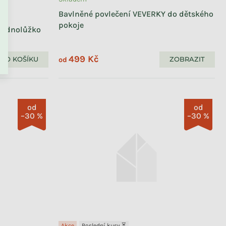
Bavlněné povlečení VEVERKY do dětského
pokoje
 jednolůžko
PŘEJÍT DO KOŠÍKU
499 Kč
DO KOŠÍKU
ZOBRAZIT
od
od
od
–30 %
–30 %
Akce
Poslední kusy ⏳