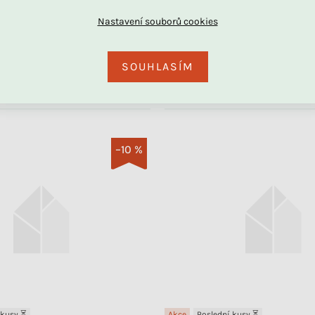
Skladem
lečení LESNÍ ZVÍŘATA na
Bavlněné povlečení MÍČE na
DU
SOUHLASÍM
990 Kč
DO KOŠÍKU
–10 %
 kusy ⏳
Akce
Poslední kusy ⏳