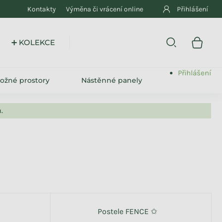
Kontakty
Výměna či vrácení online
Přihlášení
E
Přihlášení
ložné prostory
Nástěnné panely
.
Postele FENCE ✩