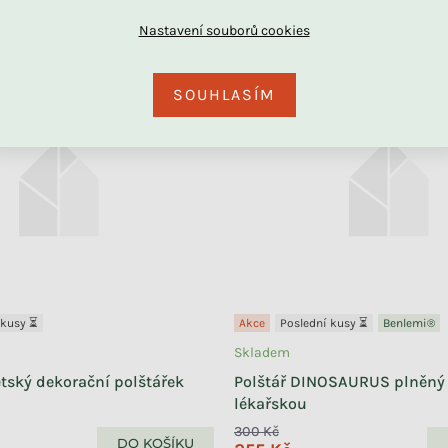
DU
–30 %
SOUHLASÍM
 kusy ⏳
Akce
Poslední kusy ⏳
Benlemi®
Skladem
tský dekorační polštářek
Polštář DINOSAURUS plněný 
lékařskou
300 Kč
DO KOŠÍKU