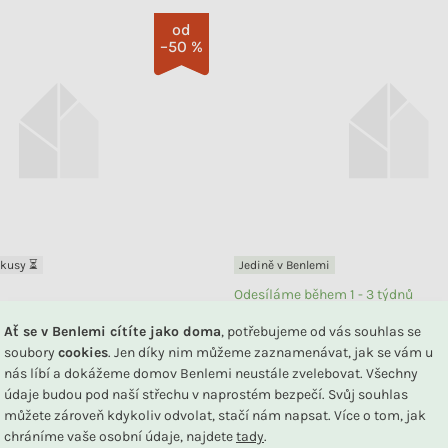
od
–50 %
 kusy ⏳
Jedině v Benlemi
Odesíláme během 1 - 3 týdnů
tský dekorační polštářek
Dekorační bavlněný polštář
Ať se v Benlemi cítíte jako doma
, potřebujeme od vás souhlas se
soubory
cookies
. Jen díky nim můžeme zaznamenávat, jak se vám u
nás líbí a dokážeme domov Benlemi neustále zvelebovat. Všechny
+ další
údaje budou pod naší střechu v naprostém bezpečí. Svůj souhlas
můžete zároveň kdykoliv odvolat, stačí nám napsat. Více o tom, jak
chráníme vaše osobní údaje, najdete
tady
.
ZOBRAZIT
620 Kč