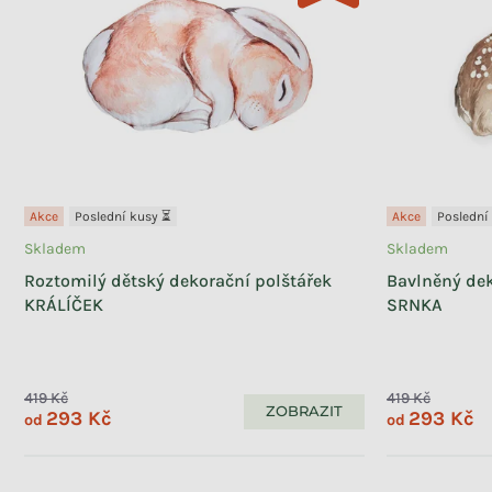
Akce
Poslední kusy ⏳
Akce
Poslední
Skladem
Skladem
Roztomilý dětský dekorační polštářek
Bavlněný dek
KRÁLÍČEK
SRNKA
419 Kč
419 Kč
ZOBRAZIT
293 Kč
293 Kč
od
od