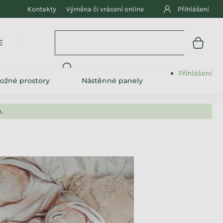
Kontakty
Výměna či vrácení online
Přihlášení
➕ KOLEKCE
Přihlášení
ložné prostory
Nástěnné panely
.