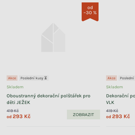
od
–30 %
Akce
Poslední kusy ⏳
Akce
Poslední
Skladem
Skladem
Oboustranný dekorační polštářek pro
Dekorační po
děti JEŽEK
VLK
419 Kč
419 Kč
ZOBRAZIT
293 Kč
293 Kč
od
od