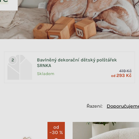
Bavlněný dekorační dětský polštářek
SRNKA
419 Kč
Skladem
293 Kč
od
Doporučujem
od
–30 %