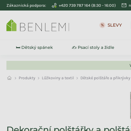
Přejít na obsah
Zákaznická podpora:
+420 739 787 164
r
🛏️ Dětský spánek
✍️ Psací stoly a židle
Produkty
Lůžkoviny a textil
Dětské polštáře a přikrývky
Na skladě
14
Akce
14
Dekorační polštářky a polštá