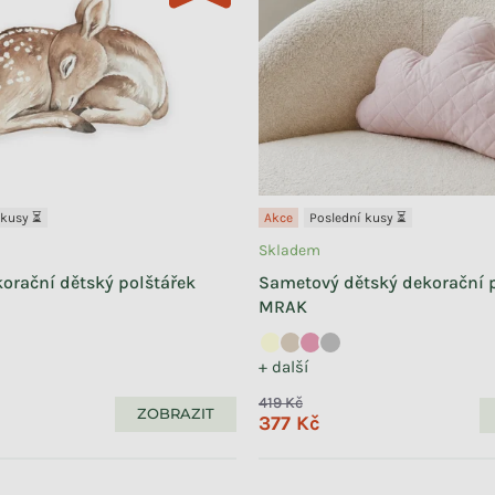
 kusy ⏳
Akce
Poslední kusy ⏳
Skladem
orační dětský polštářek
Sametový dětský dekorační 
MRAK
+ další
419 Kč
ZOBRAZIT
377 Kč