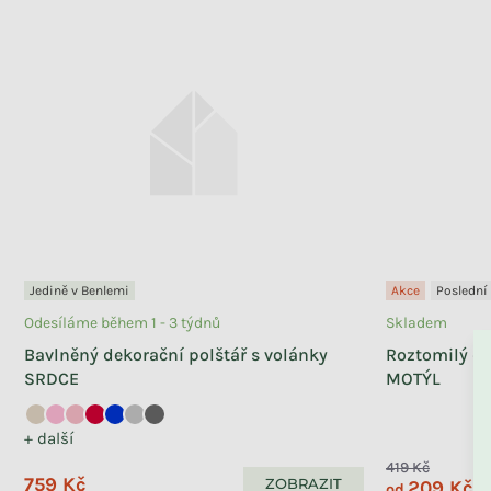
Jedině v Benlemi
Akce
Poslední
Odesíláme během 1 - 3 týdnů
Skladem
Bavlněný dekorační polštář s volánky
Roztomilý dě
SRDCE
MOTÝL
+ další
419 Kč
759 Kč
ZOBRAZIT
209 Kč
od