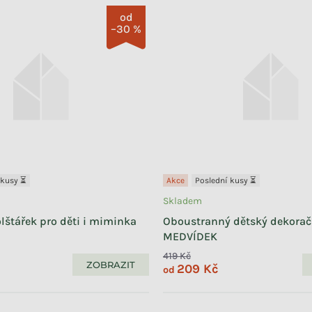
od
–30 %
 kusy ⏳
Akce
Poslední kusy ⏳
Skladem
lštářek pro děti i miminka
Oboustranný dětský dekorač
MEDVÍDEK
419 Kč
ZOBRAZIT
209 Kč
od