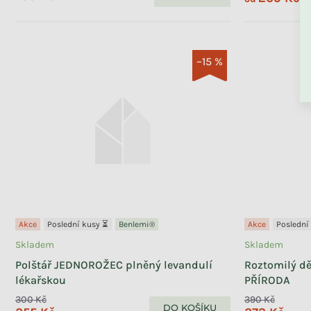
ZPĚT DO OBCHO
–15 %
Akce
Poslední kusy ⏳
Benlemi®
Akce
Poslední
Skladem
Skladem
Polštář JEDNOROŽEC plněný levandulí
Roztomilý dě
lékařskou
PŘÍRODA
300 Kč
390 Kč
DO KOŠÍKU