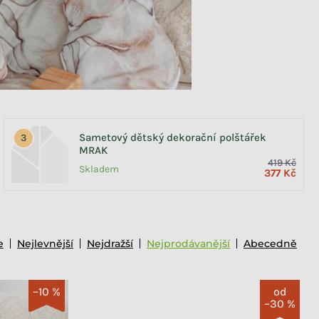
Sametový dětský dekorační polštářek
MRAK
419 Kč
Skladem
377 Kč
e
Nejlevnější
Nejdražší
Nejprodávanější
Abecedně
–10 %
od
–30 %