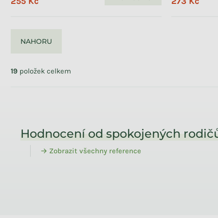
255 Kč
273 Kč
NAHORU
Ovládací prvky výpisu
19
položek celkem
Zápatí
Hodnocení od spokojených rodičů
→ Zobrazit všechny reference