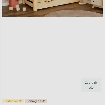
Zobrazit
vše
Bestseller ☆
Cenový hit 🎉