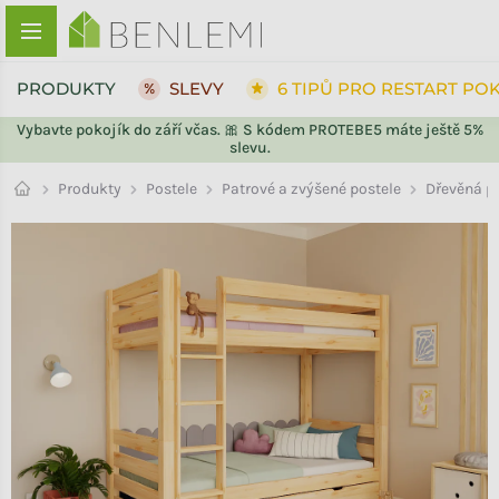
Přejít na obsah
PRODUKTY
SLEVY
6 TIPŮ PRO RESTART PO
Vybavte pokojík do září včas. 🎀 S kódem PROTEBE5 máte ještě 5%
slevu.
ZPĚT DO OBCHODU
Patrové a zvýšené postele
Produkty
Postele
Dřevěná pa