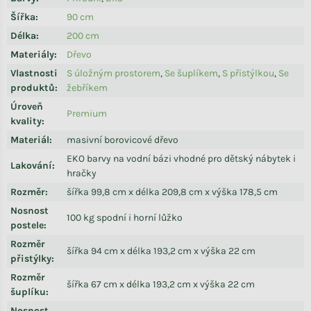
Šířka
:
90 cm
Délka
:
200 cm
Materiály
:
Dřevo
Vlastnosti
S úložným prostorem
,
Se šuplíkem
,
S přistýlkou
,
Se
produktů
:
žebříkem
Úroveň
Premium
kvality
:
Materiál
:
masivní borovicové dřevo
EKO barvy na vodní bázi vhodné pro dětský nábytek i
Lakování
:
hračky
Rozměr
:
šířka 99,8 cm x délka 209,8 cm x výška 178,5 cm
Nosnost
100 kg spodní i horní lůžko
postele
:
Rozměr
šířka 94 cm x délka 193,2 cm x výška 22 cm
přistýlky
:
Rozměr
šířka 67 cm x délka 193,2 cm x výška 22 cm
šuplíku
:
Nosnost