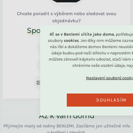
Chcete poradit s výběrem nebo sledovat svou
objednávku?
Společně to vyřešíme!
Ať se v Benlemi cítíte jako doma
, potřebu
soubory
cookies
. Jen díky nim můžeme zazna
+420 739 787 164
nás líbí a dokážeme domov Benlemi neustál
Po - Pá 8:30 - 16:00
údaje budou pod naší střechu v naprostém b
můžete zároveň kdykoliv odvolat, stačí nám n
+420 734 122 672
chráníme vaše osobní údaje, na
Pro reklamaci
rodina@benlemi.cz
Kdykoliv
SOUHLASÍM
Až k vám domů
Přijímejte maily od rodiny BENLEMI. Zasíláme jen užitečné info
o bydlení i slevách.