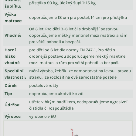
přistýlka 90 kg, úložný šuplík 15 kg
šuplíku
:
Výška
doporučujeme 18 cm pro postel, 14 cm pro přistýlku
matrace
:
Od 3 let. Pro děti 3–6 let či s drobnější postavou
Vhodné
:
doporučujeme měkký mantinel mezi matraci a rám
pro větší pohodlí a bezpečí.
Horní
pro děti od 6 let dle normy EN 747-1, Pro děti s
lůžko
drobnější postavou doporučujeme měkký mantinel
vhodné
:
mezi matraci a rám pro větší pohodlí a bezpečí.
Speciální
ruční výroba, žebřík lze namontovat na levou i pravou
vlastnosti
:
stranu, lze rozložit na dvě samostatné postele
Dárek
:
postelové rošty
Tip
:
doporučujeme ukotvit ke zdi
utřete vlhkým hadříkem, nedoporučujeme agresivní
Údržba
:
čistidla či rozpouštědla
Výrobce
:
vyrobeno v EU