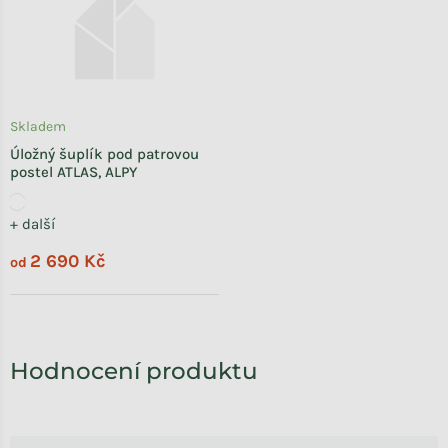
Skladem
Úložný šuplík pod patrovou
postel ATLAS, ALPY
+ další
2 690 Kč
od
Výpis hodnocení
Hodnocení produktu