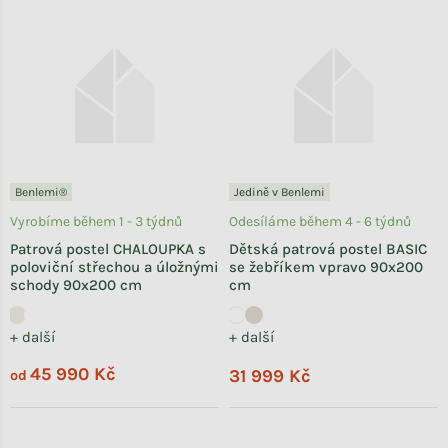
Benlemi®
Jedině v Benlemi
Vyrobíme během 1 - 3 týdnů
Odesíláme během 4 - 6 týdnů
Patrová postel CHALOUPKA s
Dětská patrová postel BASIC
poloviční střechou a úložnými
se žebříkem vpravo 90x200
schody 90x200 cm
cm
+ další
+ další
45 990 Kč
31 999 Kč
od