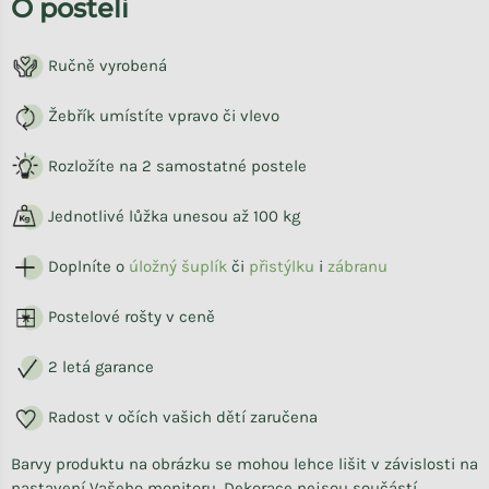
O posteli
Ručně vyrobená
Žebřík umístíte vpravo či vlevo
Rozložíte na 2 samostatné postele
Jednotlivé lůžka unesou až 100 kg
Doplníte o
úložný šuplík
či
přistýlku
i
zábranu
Postelové rošty v ceně
2 letá garance
Radost v očích vašich dětí zaručena
Barvy produktu na obrázku se mohou lehce lišit v závislosti na
nastavení Vašeho monitoru. Dekorace nejsou součástí