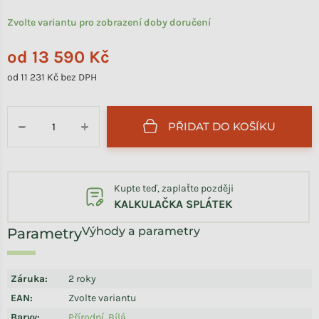
Zvolte variantu pro zobrazení doby doručení
od
13 590 Kč
od
11 231 Kč
bez DPH
Měrná cena:
PŘIDAT DO KOŠÍKU
−
+
Kupte teď, zaplaťte později
KALKULAČKA SPLÁTEK
Výhody a parametry
Záruka
:
2 roky
EAN
:
Zvolte variantu
Barvy
:
Přírodní
,
Bílá