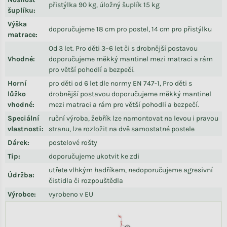
přistýlka 90 kg, úložný šuplík 15 kg
šuplíku
:
Výška
doporučujeme 18 cm pro postel, 14 cm pro přistýlku
matrace
:
Od 3 let. Pro děti 3–6 let či s drobnější postavou
Vhodné
:
doporučujeme měkký mantinel mezi matraci a rám
pro větší pohodlí a bezpečí.
Horní
pro děti od 6 let dle normy EN 747-1, Pro děti s
lůžko
drobnější postavou doporučujeme měkký mantinel
vhodné
:
mezi matraci a rám pro větší pohodlí a bezpečí.
Speciální
ruční výroba, žebřík lze namontovat na levou i pravou
vlastnosti
:
stranu, lze rozložit na dvě samostatné postele
Dárek
:
postelové rošty
Tip
:
doporučujeme ukotvit ke zdi
utřete vlhkým hadříkem, nedoporučujeme agresivní
Údržba
:
čistidla či rozpouštědla
Výrobce
:
vyrobeno v EU