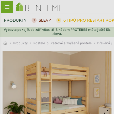
Přejít na obsah
PRODUKTY
SLEVY
6 TIPŮ PRO RESTART PO
Vybavte pokojík do září včas. 🎀 S kódem PROTEBE5 máte ještě 5%
slevu.
ZPĚT DO OBCHODU
Patrové a zvýšené postele
Produkty
Postele
Dřevěná pa