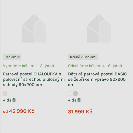
Benlemi®
Jedině v Benlemi
Vyrobíme během 1 - 3 týdnů
Odesíláme během 4 - 6 týdnů
Patrová postel CHALOUPKA s
Dětská patrová postel BASIC
poloviční střechou a úložnými
se žebříkem vpravo 90x200
schody 90x200 cm
cm
+ další
+ další
45 990 Kč
31 999 Kč
od