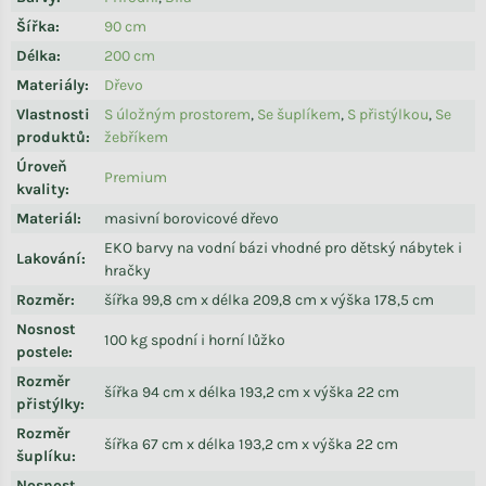
Šířka
:
90 cm
Délka
:
200 cm
Materiály
:
Dřevo
Vlastnosti
S úložným prostorem
,
Se šuplíkem
,
S přistýlkou
,
Se
produktů
:
žebříkem
Úroveň
Premium
kvality
:
Materiál
:
masivní borovicové dřevo
EKO barvy na vodní bázi vhodné pro dětský nábytek i
Lakování
:
hračky
Rozměr
:
šířka 99,8 cm x délka 209,8 cm x výška 178,5 cm
Nosnost
100 kg spodní i horní lůžko
postele
:
Rozměr
šířka 94 cm x délka 193,2 cm x výška 22 cm
přistýlky
:
Rozměr
šířka 67 cm x délka 193,2 cm x výška 22 cm
šuplíku
:
Nosnost