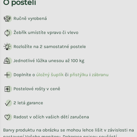
O posteli
Ručně vyrobená
Žebřík umístíte vpravo či vlevo
Rozložíte na 2 samostatné postele
Jednotlivé lůžka unesou až 100 kg
Doplníte o
úložný šuplík
či
přistýlku
i
zábranu
Postelové rošty v ceně
2 letá garance
Radost v očích vašich dětí zaručena
Barvy produktu na obrázku se mohou lehce lišit v závislosti na
nastavení Vašeho monitoru. Dekorace nejsou součástí