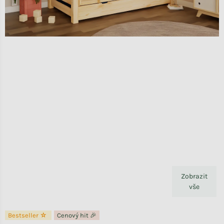
Zobrazit
vše
Bestseller ☆
Cenový hit 🎉