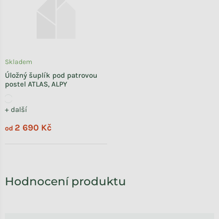
Skladem
Úložný šuplík pod patrovou
postel ATLAS, ALPY
+ další
2 690 Kč
od
Výpis hodnocení
Hodnocení produktu