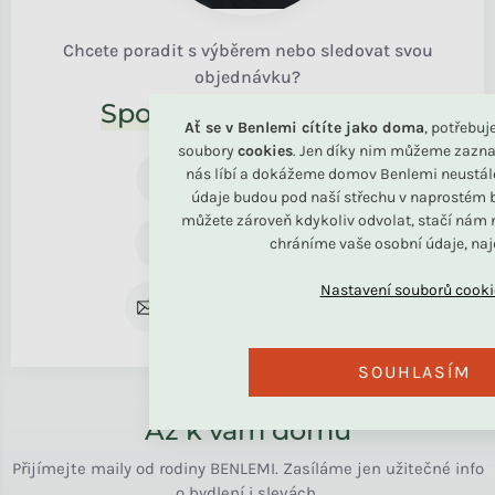
Chcete poradit s výběrem nebo sledovat svou
objednávku?
Společně to vyřešíme!
Ať se v Benlemi cítíte jako doma
, potřebu
soubory
cookies
. Jen díky nim můžeme zazna
+420 739 787 164
nás líbí a dokážeme domov Benlemi neustál
Po - Pá 8:30 - 16:00
údaje budou pod naší střechu v naprostém b
můžete zároveň kdykoliv odvolat, stačí nám n
+420 734 122 672
chráníme vaše osobní údaje, na
Pro reklamaci
rodina@benlemi.cz
Kdykoliv
SOUHLASÍM
Až k vám domů
Přijímejte maily od rodiny BENLEMI. Zasíláme jen užitečné info
o bydlení i slevách.