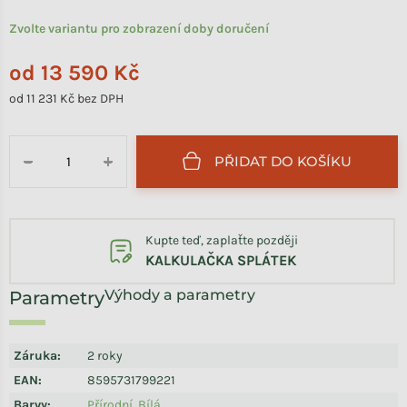
Zvolte variantu pro zobrazení doby doručení
od
13 590 Kč
od
11 231 Kč
bez DPH
Měrná cena:
PŘIDAT DO KOŠÍKU
−
+
Kupte teď, zaplaťte později
KALKULAČKA SPLÁTEK
Výhody a parametry
Záruka
:
2 roky
EAN
:
8595731799221
Barvy
:
Přírodní
,
Bílá