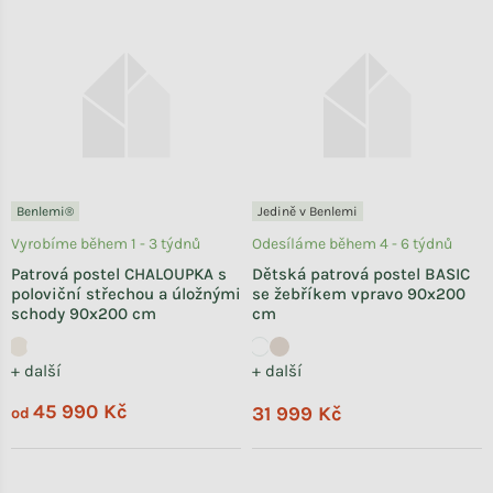
Benlemi®
Jedině v Benlemi
Vyrobíme během 1 - 3 týdnů
Odesíláme během 4 - 6 týdnů
Patrová postel CHALOUPKA s
Dětská patrová postel BASIC
poloviční střechou a úložnými
se žebříkem vpravo 90x200
schody 90x200 cm
cm
+ další
+ další
45 990 Kč
31 999 Kč
od