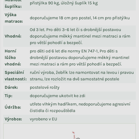
přistýlka 90 kg, úložný šuplík 15 kg
šuplíku
:
Výška
doporučujeme 18 cm pro postel, 14 cm pro přistýlku
matrace
:
Od 3 let. Pro děti 3–6 let či s drobnější postavou
Vhodné
:
doporučujeme měkký mantinel mezi matraci a rám
pro větší pohodlí a bezpečí.
Horní
pro děti od 6 let dle normy EN 747-1, Pro děti s
lůžko
drobnější postavou doporučujeme měkký mantinel
vhodné
:
mezi matraci a rám pro větší pohodlí a bezpečí.
Speciální
ruční výroba, žebřík lze namontovat na levou i pravou
vlastnosti
:
stranu, lze rozložit na dvě samostatné postele
Dárek
:
postelové rošty
Tip
:
doporučujeme ukotvit ke zdi
utřete vlhkým hadříkem, nedoporučujeme agresivní
Údržba
:
čistidla či rozpouštědla
Výrobce
:
vyrobeno v EU