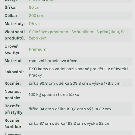
Šířka
:
90 cm
Délka
:
200 cm
Materiály
:
Dřevo
Vlastnosti
S úložným prostorem
,
Se šuplíkem
,
S přistýlkou
,
Se
produktů
:
žebříkem
Úroveň
Premium
kvality
:
Materiál
:
masivní borovicové dřevo
EKO barvy na vodní bázi vhodné pro dětský nábytek i
Lakování
:
hračky
Rozměr
:
šířka 99,8 cm x délka 209,8 cm x výška 178,5 cm
Nosnost
100 kg spodní i horní lůžko
postele
:
Rozměr
šířka 94 cm x délka 193,2 cm x výška 22 cm
přistýlky
:
Rozměr
šířka 67 cm x délka 193,2 cm x výška 22 cm
šuplíku
:
Nosnost