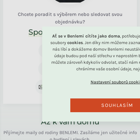
Chcete poradit s výběrem nebo sledovat svou
objednávku?
Společně to vyřešíme!
Ať se v Benlemi cítíte jako doma
, potřebu
soubory
cookies
. Jen díky nim můžeme zazna
+420 739 787 164
nás líbí a dokážeme domov Benlemi neustál
Po - Pá 8:30 - 16:00
údaje budou pod naší střechu v naprostém b
můžete zároveň kdykoliv odvolat, stačí nám n
+420 734 122 672
chráníme vaše osobní údaje, na
Pro reklamaci
rodina@benlemi.cz
Kdykoliv
SOUHLASÍM
Až k vám domů
Přijímejte maily od rodiny BENLEMI. Zasíláme jen užitečné info
o bydlení i slevách.