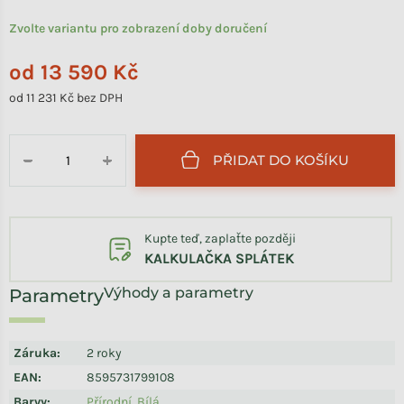
Zvolte variantu pro zobrazení doby doručení
od
13 590 Kč
od
11 231 Kč
bez DPH
Měrná cena:
PŘIDAT DO KOŠÍKU
−
+
Kupte teď, zaplaťte později
KALKULAČKA SPLÁTEK
Výhody a parametry
Záruka
:
2 roky
EAN
:
8595731799108
Barvy
:
Přírodní
,
Bílá