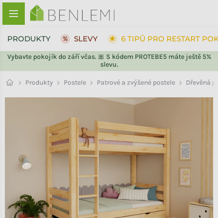
Přejít na obsah
PRODUKTY
SLEVY
6 TIPŮ PRO RESTART PO
Vybavte pokojík do září včas. 🎀 S kódem PROTEBE5 máte ještě 5%
slevu.
ZPĚT DO OBCHODU
Patrové a zvýšené postele
Produkty
Postele
Dřevěná pa