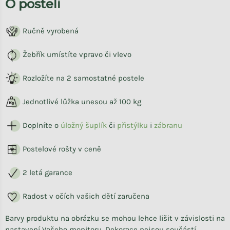
O posteli
Ručně vyrobená
Žebřík umístíte vpravo či vlevo
Rozložíte na 2 samostatné postele
Jednotlivé lůžka unesou až 100 kg
Doplníte o
úložný šuplík
či
přistýlku
i
zábranu
Postelové rošty v ceně
2 letá garance
Radost v očích vašich dětí zaručena
Barvy produktu na obrázku se mohou lehce lišit v závislosti na
nastavení Vašeho monitoru. Dekorace nejsou součástí