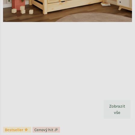
Zobrazit
vše
Bestseller ☆
Cenový hit 🎉