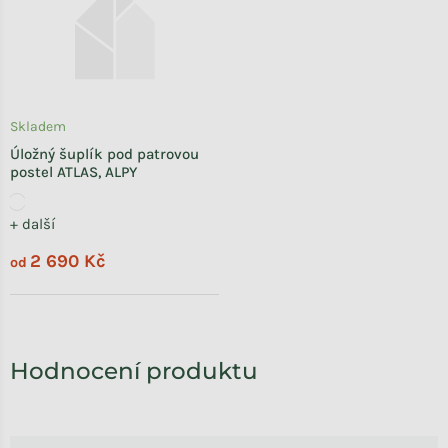
Skladem
Úložný šuplík pod patrovou
postel ATLAS, ALPY
+ další
2 690 Kč
od
Výpis hodnocení
Hodnocení produktu