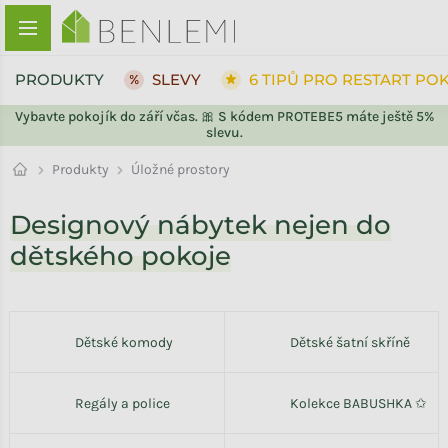
Přejít na obsah
PRODUKTY
SLEVY
6 TIPŮ PRO RESTART PO
Vybavte pokojík do září včas. 🎀 S kódem PROTEBE5 máte ještě 5%
slevu.
ZPĚT DO OBCHODU
Produkty
Úložné prostory
Designový nábytek nejen do
dětského pokoje
Dětské komody
Dětské šatní skříně
Regály a police
Kolekce BABUSHKA ✩