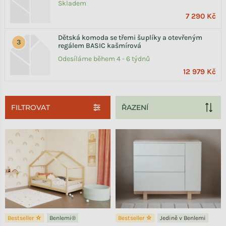
Skladem
7 290 Kč
Dětská komoda se třemi šuplíky a otevřeným
regálem BASIC kašmírová
Odesíláme během 4 - 6 týdnů
12 979 Kč
FILTROVAT
Výpis produktů
Bestseller ☆
Benlemi®
Bestseller ☆
Jedině v Benlemi