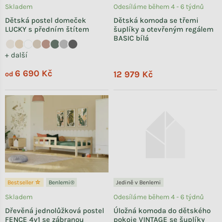
Skladem
Odesíláme během 4 - 6 týdnů
Dětská postel domeček
Dětská komoda se třemi
LUCKY s předním štítem
šuplíky a otevřeným regálem
BASIC bílá
+ další
6 690 Kč
12 979 Kč
od
Bestseller ☆
Benlemi®
Jedině v Benlemi
Skladem
Odesíláme během 4 - 6 týdnů
Dřevěná jednolůžková postel
Úložná komoda do dětského
FENCE 4v1 se zábranou
pokoje VINTAGE se šuplíky