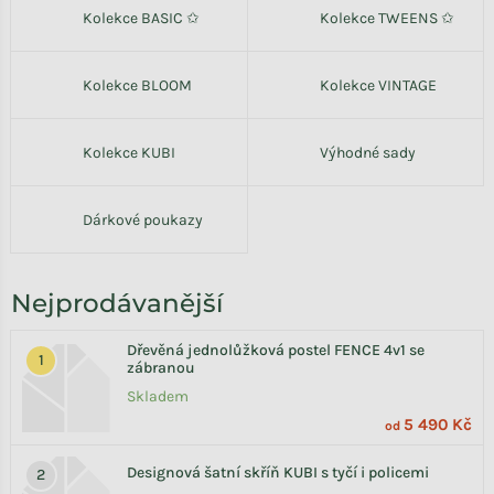
Kolekce BASIC ✩
Kolekce TWEENS ✩
Kolekce BLOOM
Kolekce VINTAGE
Kolekce KUBI
Výhodné sady
Dárkové poukazy
Nejprodávanější
Dřevěná jednolůžková postel FENCE 4v1 se
zábranou
Skladem
5 490 Kč
od
Designová šatní skříň KUBI s tyčí i policemi