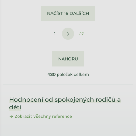
Ovládací prvky výpisu
NAČÍST 16 DALŠÍCH
Stránkování
1
27
NAHORU
430
položek celkem
Zápatí
Hodnocení od spokojených rodičů a
dětí
→ Zobrazit všechny reference