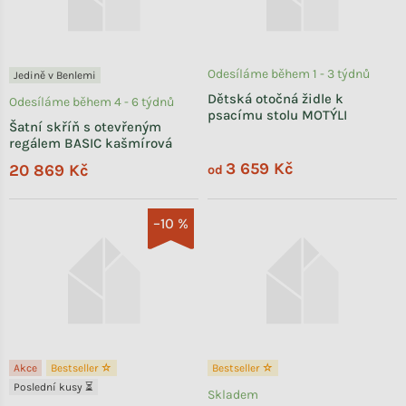
Odesíláme během 1 - 3 týdnů
Jedině v Benlemi
Dětská otočná židle k
Odesíláme během 4 - 6 týdnů
psacímu stolu MOTÝLI
Šatní skříň s otevřeným
regálem BASIC kašmírová
3 659 Kč
20 869 Kč
od
–10 %
Akce
Bestseller ☆
Bestseller ☆
Poslední kusy ⏳
Skladem