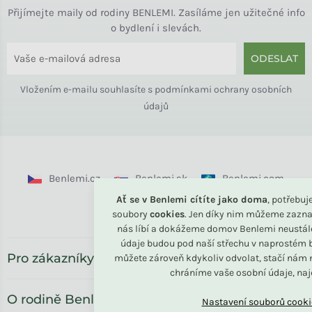
Přijímejte maily od rodiny BENLEMI. Zasíláme jen užitečné info
o bydlení i slevách.
ODESLAT
Vložením e-mailu souhlasíte s
podmínkami ochrany osobních
údajů
Benlemi.cz
Benlemi.sk
Benlemi.com
Ať se v Benlemi cítíte jako doma
, potřebu
Benlemi.ro
soubory
cookies
. Jen díky nim můžeme zazna
nás líbí a dokážeme domov Benlemi neustál
údaje budou pod naší střechu v naprostém b
Pro zákazníky
můžete zároveň kdykoliv odvolat, stačí nám n
chráníme vaše osobní údaje, na
O rodině Benlemi