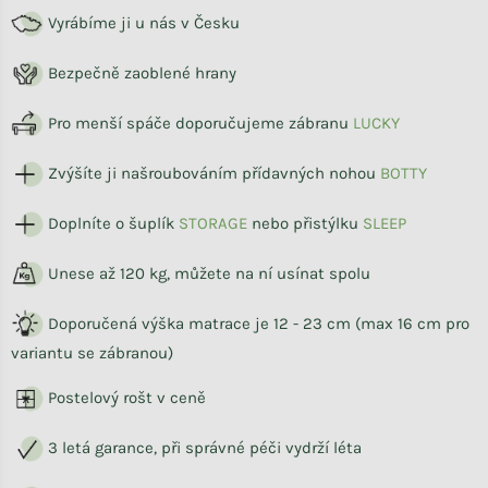
Vyrábíme ji u nás v Česku
Bezpečně zaoblené hrany
Pro menší spáče doporučujeme zábranu
LUCKY
Zvýšíte ji našroubováním přídavných nohou
BOTTY
Doplníte o šuplík
STORAG
E
nebo přistýlku
SLEEP
Unese až 120 kg, můžete na ní usínat spolu
Doporučená výška matrace je 12 - 23 cm (max 16 cm pro
variantu se zábranou)
Postelový rošt v ceně
3 letá garance, při správné péči vydrží léta