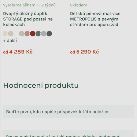
Vyrobíme během 1 - 2 týdnů
Skladem
Dvojitý úložný šuplík
Dětská pěnová matrace
STORAGE pod postel na
METROPOLIS s pevným
kolečkách
středem pro oporu zad
+ další
4 289 Kč
5 290 Kč
od
od
Hodnocení produktu
Buďte první, kdo napíše příspěvek k této položce.
Pouze registrovaní uživatelé mohou vkládat hodnocení.