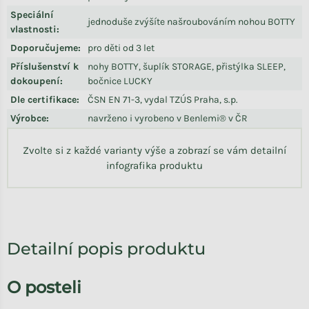
Speciální
jednoduše zvýšíte našroubováním nohou BOTTY
vlastnosti
:
Doporučujeme
:
pro děti od 3 let
Příslušenství k
nohy BOTTY, šuplík STORAGE, přistýlka SLEEP,
dokoupení
:
bočnice LUCKY
Dle certifikace
:
ČSN EN 71-3, vydal TZÚS Praha, s.p.
Výrobce
:
navrženo i vyrobeno v Benlemi® v ČR
Zvolte si z každé varianty výše a zobrazí se vám detailní
infografika produktu
Detailní popis produktu
O posteli