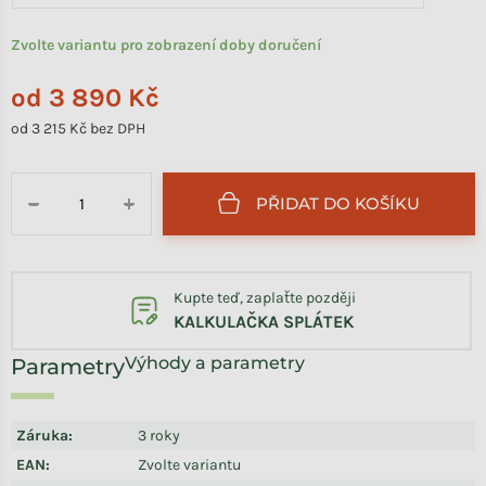
Zvolte variantu pro zobrazení doby doručení
od
3 890 Kč
od
3 215 Kč
bez DPH
Měrná cena:
PŘIDAT DO KOŠÍKU
−
+
Kupte teď, zaplaťte později
KALKULAČKA SPLÁTEK
Výhody a parametry
Záruka
:
3 roky
EAN
:
Zvolte variantu