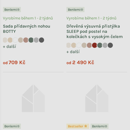
Benlemi®
Benlemi®
Vyrobíme během 1 - 2 týdnů
Vyrobíme během 1 - 2 týdnů
Sada přídavných nohou
Dřevěná výsuvná přistýlka
BOTTY
SLEEP pod postel na
kolečkách s vysokým čelem
+ další
+ další
709 Kč
2 490 Kč
od
od
Benlemi®
Bestseller ☆
Benlemi®