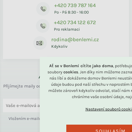
+420 739 787 164
Po - Pá 8:30 - 16:00
+420 734 122 672
Pro reklamaci
rodina@benlemi.cz
Kdykoliv
Ať se v Benlemi cítíte jako doma
, potřebu
soubory
cookies
. Jen díky nim můžeme zazna
Až k vám domů
nás líbí a dokážeme domov Benlemi neustál
údaje budou pod naší střechu v naprostém b
Přijímejte maily od rodiny BENLEMI. Zasíláme jen užitečné info
můžete zároveň kdykoliv odvolat, stačí nám n
o bydlení i slevách.
chráníme vaše osobní údaje, na
ODESLAT
Vložením e-mailu souhlasíte s
podmínkami ochrany osobních
údajů
SOUHLASÍM