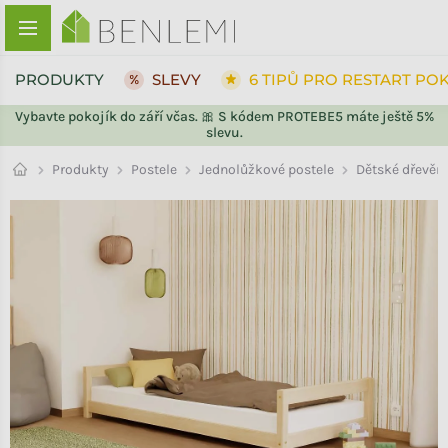
Přejít na obsah
PRODUKTY
SLEVY
6 TIPŮ PRO RESTART PO
Vybavte pokojík do září včas. 🎀 S kódem PROTEBE5 máte ještě 5%
slevu.
ZPĚT DO OBCHODU
Jednolůžkové postele
Produkty
Postele
Dětské dřevěn