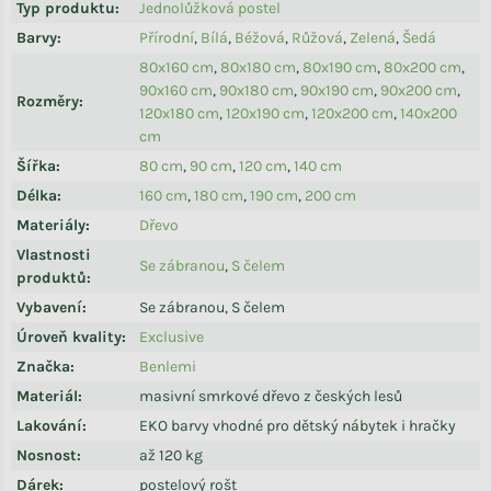
Typ produktu
:
Jednolůžková postel
Barvy
:
Přírodní
,
Bílá
,
Béžová
,
Růžová
,
Zelená
,
Šedá
80x160 cm
,
80x180 cm
,
80x190 cm
,
80x200 cm
,
90x160 cm
,
90x180 cm
,
90x190 cm
,
90x200 cm
,
Rozměry
:
120x180 cm
,
120x190 cm
,
120x200 cm
,
140x200
cm
Šířka
:
80 cm
,
90 cm
,
120 cm
,
140 cm
Délka
:
160 cm
,
180 cm
,
190 cm
,
200 cm
Materiály
:
Dřevo
Vlastnosti
Se zábranou
,
S čelem
produktů
:
Vybavení
:
Se zábranou, S čelem
Úroveň kvality
:
Exclusive
Značka
:
Benlemi
Materiál
:
masivní smrkové dřevo z českých lesů
Lakování
:
EKO barvy vhodné pro dětský nábytek i hračky
Nosnost
:
až 120 kg
Dárek
:
postelový rošt