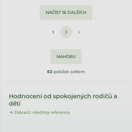
Ovládací prvky výpisu
NAČÍST 16 DALŠÍCH
Stránkování
1
4
NAHORU
63
položek celkem
Zápatí
Hodnocení od spokojených rodičů a
dětí
→ Zobrazit všechny reference