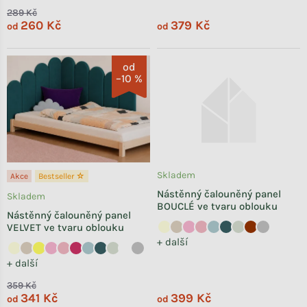
289 Kč
260 Kč
379 Kč
od
od
od
–10 %
Skladem
Akce
Bestseller ☆
Nástěnný čalouněný panel
Skladem
BOUCLÉ ve tvaru oblouku
Nástěnný čalouněný panel
VELVET ve tvaru oblouku
+ další
+ další
359 Kč
341 Kč
399 Kč
od
od