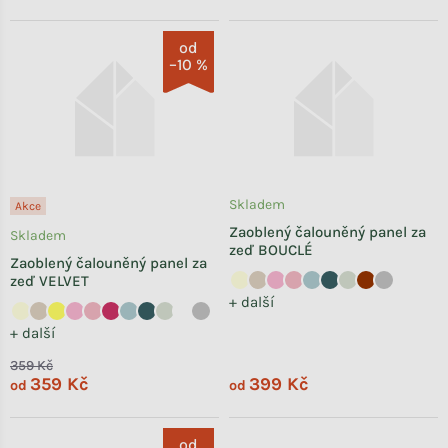
od
–10 %
Skladem
Akce
Zaoblený čalouněný panel za
Skladem
zeď BOUCLÉ
Zaoblený čalouněný panel za
zeď VELVET
+ další
+ další
359 Kč
359 Kč
399 Kč
od
od
od