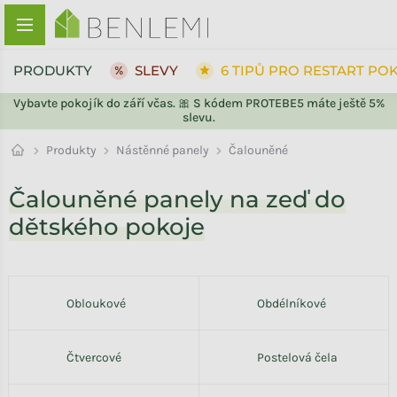
Přejít na obsah
PRODUKTY
SLEVY
6 TIPŮ PRO RESTART PO
Vybavte pokojík do září včas. 🎀 S kódem PROTEBE5 máte ještě 5%
slevu.
Nástěnné panely
Produkty
Čalouněné
Čalouněné panely na zeď do
dětského pokoje
Obloukové
Obdélníkové
Čtvercové
Postelová čela