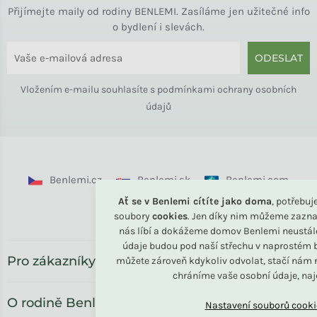
Přijímejte maily od rodiny BENLEMI. Zasíláme jen užitečné info
o bydlení i slevách.
ODESLAT
Vložením e-mailu souhlasíte s
podmínkami ochrany osobních
údajů
Benlemi.cz
Benlemi.sk
Benlemi.com
Ať se v Benlemi cítíte jako doma
, potřebu
Benlemi.ro
soubory
cookies
. Jen díky nim můžeme zazna
nás líbí a dokážeme domov Benlemi neustál
údaje budou pod naší střechu v naprostém b
Pro zákazníky
můžete zároveň kdykoliv odvolat, stačí nám n
chráníme vaše osobní údaje, na
O rodině Benlemi