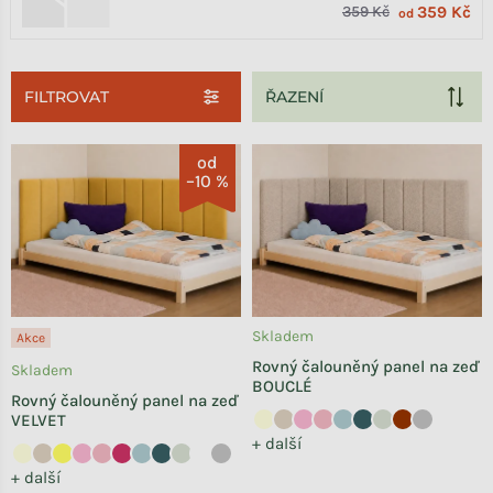
359 Kč
359 Kč
od
FILTROVAT
Výpis produktů
od
–10 %
Skladem
Akce
Rovný čalouněný panel na zeď
Skladem
BOUCLÉ
Rovný čalouněný panel na zeď
VELVET
+ další
+ další