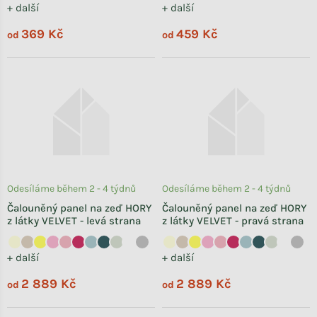
+ další
+ další
369 Kč
459 Kč
od
od
Odesíláme během 2 - 4 týdnů
Odesíláme během 2 - 4 týdnů
Čalouněný panel na zeď HORY
Čalouněný panel na zeď HORY
z látky VELVET - levá strana
z látky VELVET - pravá strana
+ další
+ další
2 889 Kč
2 889 Kč
od
od