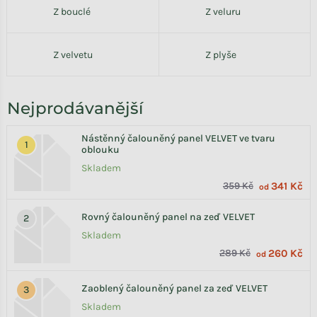
Z bouclé
Z veluru
Z velvetu
Z plyše
Nejprodávanější
Nástěnný čalouněný panel VELVET ve tvaru
oblouku
Skladem
359 Kč
341 Kč
od
Rovný čalouněný panel na zeď VELVET
Skladem
289 Kč
260 Kč
od
Zaoblený čalouněný panel za zeď VELVET
Skladem