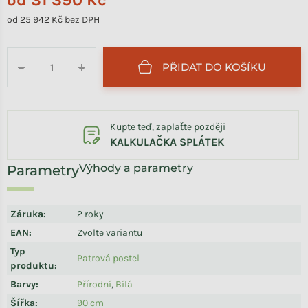
od
31 390 Kč
od
25 942 Kč
bez DPH
Měrná cena:
PŘIDAT DO KOŠÍKU
−
+
Kupte teď, zaplaťte později
KALKULAČKA SPLÁTEK
Výhody a parametry
Záruka
:
2 roky
EAN
:
Zvolte variantu
Typ
Patrová postel
produktu
:
Barvy
:
Přírodní
,
Bílá
Šířka
:
90 cm