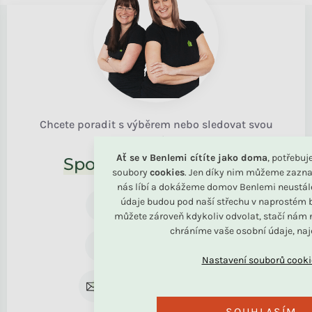
Chcete poradit s výběrem nebo sledovat svou
objednávku?
Ať se v Benlemi cítíte jako doma
, potřebu
Společně to vyřešíme!
soubory
cookies
. Jen díky nim můžeme zazna
nás líbí a dokážeme domov Benlemi neustál
+420 739 787 164
údaje budou pod naší střechu v naprostém b
Po - Pá 8:30 - 16:00
můžete zároveň kdykoliv odvolat, stačí nám n
chráníme vaše osobní údaje, na
+420 734 122 672
Pro reklamaci
rodina@benlemi.cz
Kdykoliv
SOUHLASÍM