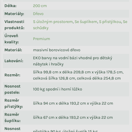
Délka
:
200 cm
Materiály
:
Dřevo
Vlastnosti
S úložným prostorem
,
Se šuplíkem
,
S přistýlkou
,
Se
produktů
:
schůdky
Úroveň
Premium
kvality
:
Materiál
:
masivní borovicové dřevo
EKO barvy na vodní bázi vhodné pro dětský
Lakování
:
nábytek i hračky
šířka 99,8 cm x délka 209,8 cm x výška 178,5 cm,
Rozměr
:
celková šířka 126,8 cm, celková délka 254,8 cm
Nosnost
100 kg spodní i horní lůžko
postele
:
Rozměr
šířka 94 cm x délka 193,2 cm x výška 22 cm
přistýlky
:
Rozměr
šířka 67 cm x délka 193,2 cm x výška 22 cm
šuplíku
:
Nosnost
přistýlka 90 kg, úložný šuplík 15 kg