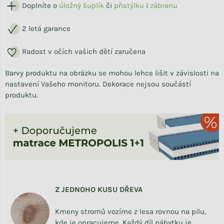
Doplníte o
úložný šuplík
či
přistýlku
i
zábranu
2 letá garance
Radost v očích vašich dětí zaručena
Barvy produktu na obrázku se mohou lehce lišit v závislosti na
nastavení Vašeho monitoru. Dekorace nejsou součástí
produktu.
Z JEDNOHO KUSU DŘEVA
Kmeny stromů vozíme z lesa rovnou na pilu,
kde je opracujeme. Každý díl nábytku je