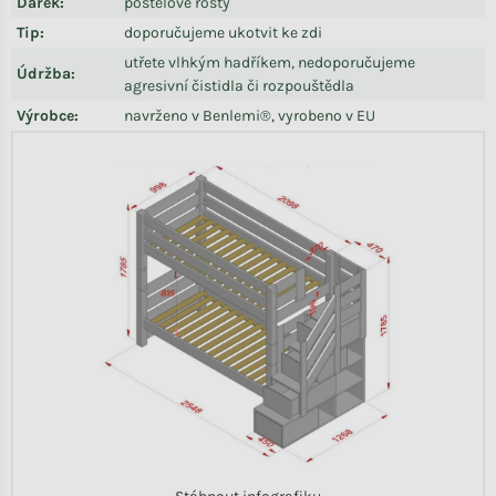
Dárek
:
postelové rošty
Tip
:
doporučujeme ukotvit ke zdi
utřete vlhkým hadříkem, nedoporučujeme
Údržba
:
agresivní čistidla či rozpouštědla
Výrobce
:
navrženo v Benlemi®, vyrobeno v EU