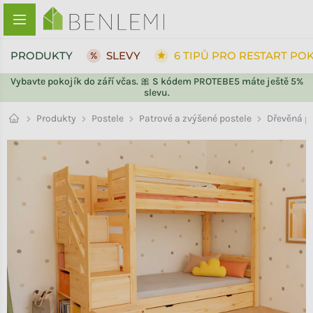
Přejít na obsah
PRODUKTY
SLEVY
6 TIPŮ PRO RESTART PO
Vybavte pokojík do září včas. 🎀 S kódem PROTEBE5 máte ještě 5%
slevu.
ZPĚT DO OBCHODU
Patrové a zvýšené postele
Produkty
Postele
Dřevěná p