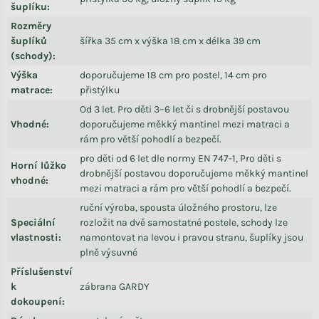
šuplíku
:
Rozměry
šuplíků
šířka 35 cm x výška 18 cm x délka 39 cm
(schody)
:
Výška
doporučujeme 18 cm pro postel, 14 cm pro
matrace
:
přistýlku
Od 3 let. Pro děti 3–6 let či s drobnější postavou
Vhodné
:
doporučujeme měkký mantinel mezi matraci a
rám pro větší pohodlí a bezpečí.
pro děti od 6 let dle normy EN 747-1, Pro děti s
Horní lůžko
drobnější postavou doporučujeme měkký mantinel
vhodné
:
mezi matraci a rám pro větší pohodlí a bezpečí.
ruční výroba, spousta úložného prostoru, lze
Speciální
rozložit na dvě samostatné postele, schody lze
vlastnosti
:
namontovat na levou i pravou stranu, šuplíky jsou
plně výsuvné
Příslušenství
k
zábrana GARDY
dokoupení
: