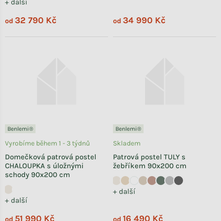
+ další
32 790 Kč
34 990 Kč
od
od
Benlemi®
Benlemi®
Vyrobíme během 1 - 3 týdnů
Skladem
Domečková patrová postel
Patrová postel TULY s
CHALOUPKA s úložnými
žebříkem 90x200 cm
schody 90x200 cm
+ další
+ další
51 990 Kč
16 490 Kč
od
od