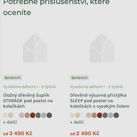
Potřebné příslušenství, které
oceníte
Benlemi®
Benlemi®
Vyrobíme během 1 - 2 týdnů
Vyrobíme během 1 - 2 týdnů
Úložný dřevěný šuplík
Dřevěná výsuvná přistýlka
STORAGE pod postel na
SLEEP pod postel na
kolečkách
kolečkách s vysokým čelem
+ další
+ další
3 490 Kč
2 490 Kč
od
od