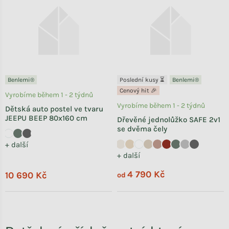
Benlemi®
Poslední kusy ⏳
Benlemi®
Cenový hit 🎉
Vyrobíme během 1 - 2 týdnů
Vyrobíme během 1 - 2 týdnů
Dětská auto postel ve tvaru
JEEPU BEEP 80x160 cm
Dřevěné jednolůžko SAFE 2v1
se dvěma čely
+ další
+ další
4 790 Kč
10 690 Kč
od