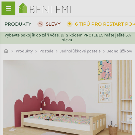
Přejít na obsah
PRODUKTY
SLEVY
6 TIPŮ PRO RESTART PO
Vybavte pokojík do září včas. 🎀 S kódem PROTEBE5 máte ještě 5%
slevu.
ZPĚT DO OBCHODU
Jednolůžkové postele
Produkty
Postele
Jednolůžková 