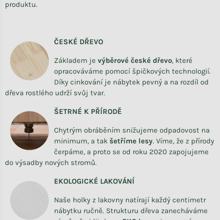
produktu.
ČESKÉ DŘEVO
Základem je
výběrové české dřevo
,
které
opracováváme
pomocí špičkových technologií.
Díky cinkování je nábytek pevný a na rozdíl od
dřeva rostlého udrží svůj tvar.
ŠETRNÉ K PŘÍRODĚ
Chytrým obráběním snižujeme odpadovost na
minimum, a tak
šetříme lesy
. Víme, že z přírody
čerpáme, a proto se od roku 2020 zapojujeme
do výsadby nových stromů.
EKOLOGICKÉ LAKOVÁNÍ
Naše holky z lakovny natírají každý centimetr
nábytku ručně. Strukturu dřeva zanecháváme