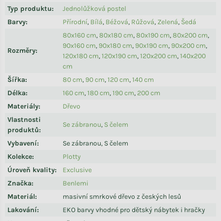
Typ produktu
:
Jednolůžková postel
Barvy
:
Přírodní
,
Bílá
,
Béžová
,
Růžová
,
Zelená
,
Šedá
80x160 cm
,
80x180 cm
,
80x190 cm
,
80x200 cm
,
90x160 cm
,
90x180 cm
,
90x190 cm
,
90x200 cm
,
Rozměry
:
120x180 cm
,
120x190 cm
,
120x200 cm
,
140x200
cm
Šířka
:
80 cm
,
90 cm
,
120 cm
,
140 cm
Délka
:
160 cm
,
180 cm
,
190 cm
,
200 cm
Materiály
:
Dřevo
Vlastnosti
Se zábranou
,
S čelem
produktů
:
Vybavení
:
Se zábranou, S čelem
Kolekce
:
Plotty
Úroveň kvality
:
Exclusive
Značka
:
Benlemi
Materiál
:
masivní smrkové dřevo z českých lesů
Lakování
:
EKO barvy vhodné pro dětský nábytek i hračky