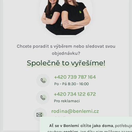
Chcete poradit s výběrem nebo sledovat svou
objednávku?
Společně to vyřešíme!
+420 739 787 164
Po - Pá 8:30 - 16:00
+420 734 122 672
Pro reklamaci
rodina@benlemi.cz
Kdykoliv
Ať se v Benlemi cítíte jako doma
, potřebu
soubory
cookies
. Jen díky nim můžeme zazna