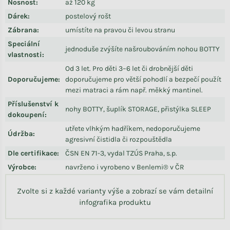
Nosnost
:
až 120 kg
Dárek
:
postelový rošt
Zábrana
:
umístíte na pravou či levou stranu
Speciální
jednoduše zvýšíte našroubováním nohou BOTTY
vlastnosti
:
Od 3 let. Pro děti 3–6 let či drobnější děti
Doporučujeme
:
doporučujeme pro větší pohodlí a bezpečí použít
mezi matraci a rám např. měkký mantinel.
Příslušenství k
nohy BOTTY, šuplík STORAGE, přistýlka SLEEP
dokoupení
:
utřete vlhkým hadříkem, nedoporučujeme
Údržba
:
agresivní čistidla či rozpouštědla
Dle certifikace
:
ČSN EN 71-3, vydal TZÚS Praha, s.p.
Výrobce
:
navrženo i vyrobeno v Benlemi® v ČR
Zvolte si z každé varianty výše a zobrazí se vám detailní
infografika produktu