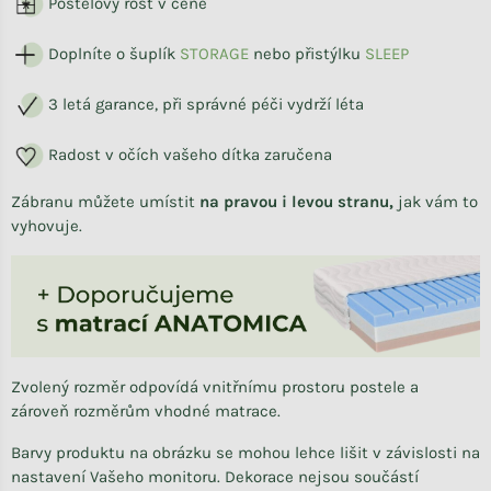
Postelový rošt v ceně
Doplníte o šuplík
STORAG
E
nebo přistýlku
SLEEP
3 letá garance, při správné péči vydrží léta
Radost v očích vašeho dítka zaručena
Zábranu můžete umístit
na pravou i levou stranu,
jak vám to
vyhovuje.
Zvolený rozměr odpovídá vnitřnímu prostoru postele a
zároveň rozměrům vhodné matrace.
Barvy produktu na obrázku se mohou lehce lišit v závislosti na
nastavení Vašeho monitoru. Dekorace nejsou součástí