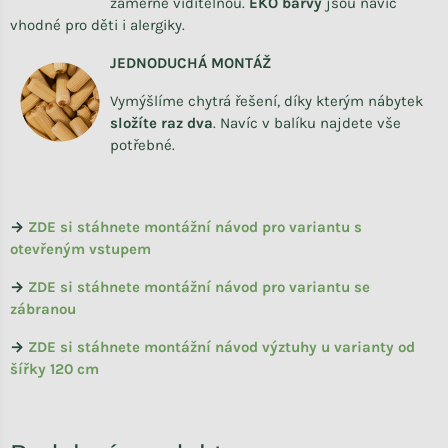
záměrně viditelnou.
EKO barvy
jsou navíc
vhodné pro děti i alergiky.
JEDNODUCHÁ MONTÁŽ
Vymýšlíme chytrá řešení, díky kterým nábytek
složíte raz dva
.
Navíc v balíku najdete vše
potřebné.
→
ZDE si stáhnete montážní návod pro variantu s
otevřeným vstupem
→
ZDE si stáhnete montážní návod pro variantu se
zábranou
→
ZDE si stáhnete montážní návod výztuhy u varianty od
šířky 120 cm