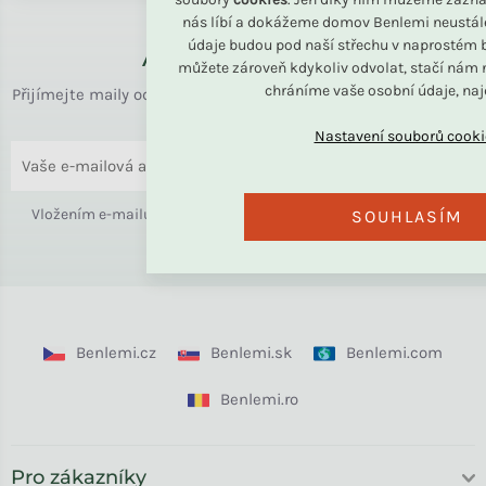
nás líbí a dokážeme domov Benlemi neustál
údaje budou pod naší střechu v naprostém b
Až k vám domů
můžete zároveň kdykoliv odvolat, stačí nám n
chráníme vaše osobní údaje, na
Přijímejte maily od rodiny BENLEMI. Zasíláme jen užitečné info
o bydlení i slevách.
ODESLAT
Vložením e-mailu souhlasíte s
podmínkami ochrany osobních
SOUHLASÍM
údajů
Benlemi.cz
Benlemi.sk
Benlemi.com
Benlemi.ro
Pro zákazníky