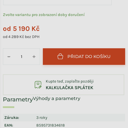
Zvolte variantu pro zobrazení doby doručení
od
5 190 Kč
od
4 289 Kč
bez DPH
Měrná cena:
PŘIDAT DO KOŠÍKU
−
+
Kupte teď, zaplaťte později
KALKULAČKA SPLÁTEK
Výhody a parametry
Záruka
:
3 roky
EAN
:
8595731834618