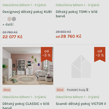
Odesíláme během 1 - 3 týdnů
Odesíláme během 1 - 3 týdnů
Designový dětský pokoj KUBI
Dětský pokoj TOMI v bílé
barvě
+ další
29 650 Kč
22 760 Kč
28 760 Kč
22 077 Kč
od
od
od
–3 %
–3 %
Akce
Akce
Poslední kusy ⏳
Odesíláme během 1 - 3 týdnů
Odesíláme během 1 - 3 týdnů
Dětský pokoj CLASSIC v bílé
Scandi dětský pokoj VICTOR II
barvě