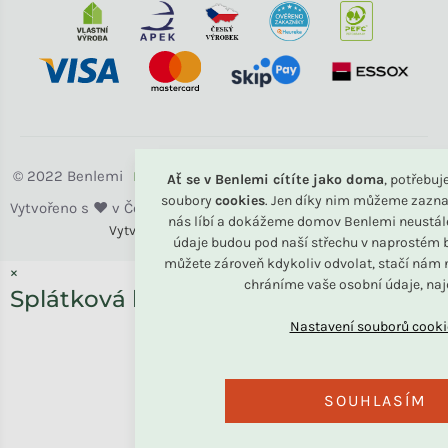
Benlemi
Ať se v Benlemi cítíte jako doma
, potřebu
soubory
cookies
. Jen díky nim můžeme zazna
nás líbí a dokážeme domov Benlemi neustál
Vytvořili
Benlemi &
Shoptet
údaje budou pod naší střechu v naprostém b
můžete zároveň kdykoliv odvolat, stačí nám n
×
chráníme vaše osobní údaje, na
Splátková kalkulačka ESSOX
SOUHLASÍM