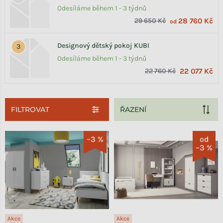
Odesíláme během 1 - 3 týdnů
29 650 Kč
28 760 Kč
od
Designový dětský pokoj KUBI
Odesíláme během 1 - 3 týdnů
22 760 Kč
22 077 Kč
FILTROVAT
Výpis produktů
–3 %
od
–3 %
Akce
Akce