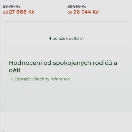
28 751 Kč
26 850 Kč
27 888 Kč
26 044 Kč
od
od
Ovládací prvky výpisu
4
položek celkem
Zápatí
Hodnocení od spokojených rodičů a
dětí
→ Zobrazit všechny reference