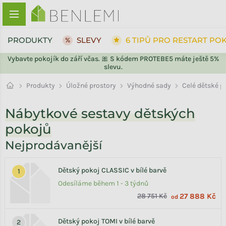
Přejít na obsah
PRODUKTY
SLEVY
6 TIPŮ PRO RESTART PO
Vybavte pokojík do září včas. 🎀 S kódem PROTEBE5 máte ještě 5%
slevu.
Výhodné sady
Produkty
Úložné prostory
Celé dětské p
Nábytkové sestavy dětských
pokojů
Nejprodávanější
Dětský pokoj CLASSIC v bílé barvě
Odesíláme během 1 - 3 týdnů
28 751 Kč
27 888 Kč
od
Dětský pokoj TOMI v bílé barvě