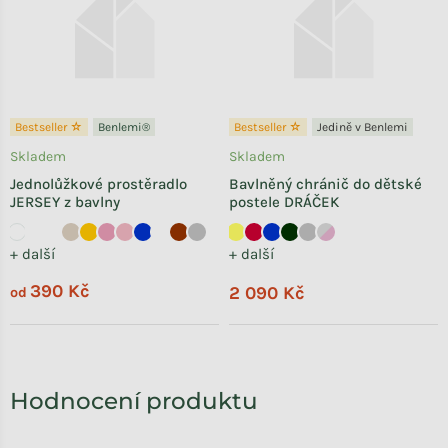
Bestseller ☆
Benlemi®
Bestseller ☆
Jedině v Benlemi
Skladem
Skladem
Jednolůžkové prostěradlo
Bavlněný chránič do dětské
JERSEY z bavlny
postele DRÁČEK
+ další
+ další
390 Kč
2 090 Kč
od
Hodnocení produktu