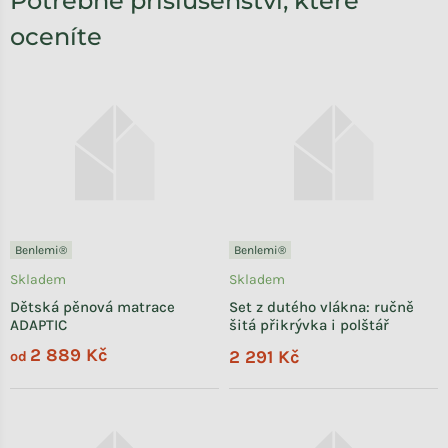
Potřebné příslušenství, které
oceníte
Benlemi®
Benlemi®
Skladem
Skladem
Dětská pěnová matrace
Set z dutého vlákna: ručně
ADAPTIC
šitá přikrývka i polštář
2 889 Kč
2 291 Kč
od