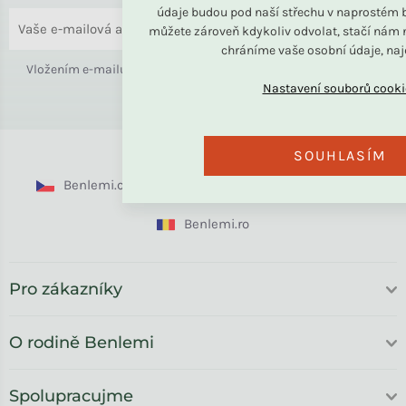
údaje budou pod naší střechu v naprostém b
ODESLAT
můžete zároveň kdykoliv odvolat, stačí nám n
chráníme vaše osobní údaje, na
Vložením e-mailu souhlasíte s
podmínkami ochrany osobních
údajů
SOUHLASÍM
Benlemi.cz
Benlemi.sk
Benlemi.com
Benlemi.ro
Pro zákazníky
O rodině Benlemi
Spolupracujme