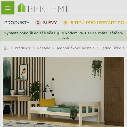
Přejít na obsah
PRODUKTY
SLEVY
6 TIPŮ PRO RESTART PO
Vybavte pokojík do září včas. 🎀 S kódem PROTEBE5 máte ještě 5%
slevu.
ZPĚT DO OBCHODU
ZPĚT DO OBCHODU
Jednolůžkové postele
Produkty
Postele
Jednolůžko s č