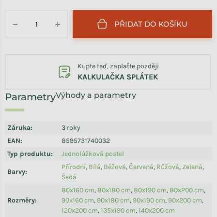
Měrná cena:
PŘIDAT DO KOŠÍKU
−
+
Kupte teď, zaplaťte později
KALKULAČKA SPLÁTEK
Výhody a parametry
Záruka
:
3 roky
EAN
:
8595731740032
Typ produktu
:
Jednolůžková postel
Přírodní
,
Bílá
,
Béžová
,
Červená
,
Růžová
,
Zelená
,
Barvy
:
Šedá
80x160 cm
,
80x180 cm
,
80x190 cm
,
80x200 cm
,
Rozměry
:
90x160 cm
,
90x180 cm
,
90x190 cm
,
90x200 cm
,
120x200 cm
,
135x190 cm
,
140x200 cm