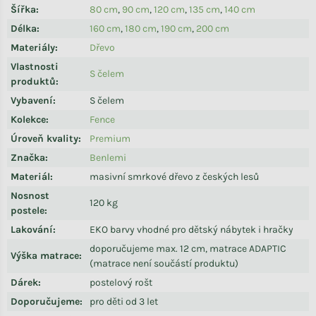
Šířka
:
80 cm
,
90 cm
,
120 cm
,
135 cm
,
140 cm
Délka
:
160 cm
,
180 cm
,
190 cm
,
200 cm
Materiály
:
Dřevo
Vlastnosti
S čelem
produktů
:
Vybavení
:
S čelem
Kolekce
:
Fence
Úroveň kvality
:
Premium
Značka
:
Benlemi
Materiál
:
masivní smrkové dřevo z českých lesů
Nosnost
120 kg
postele
:
Lakování
:
EKO barvy vhodné pro dětský nábytek i hračky
doporučujeme max. 12 cm, matrace ADAPTIC
Výška matrace
:
(matrace není součástí produktu)
Dárek
:
postelový rošt
Doporučujeme
:
pro děti od 3 let