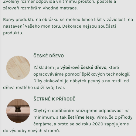
Zvolený rozměr odpovídá vnitřnímu prostoru postele a
zároveň rozměrům vhodné matrace.
Barvy produktu na obrázku se mohou lehce lišit v závislosti na
nastavení Vašeho monitoru. Dekorace nejsou součástí
produktu.
ČESKÉ DŘEVO
Základem je
výběrové české dřevo
,
které
opracováváme
pomocí špičkových technologií.
Díky cinkování je nábytek pevný a na rozdíl od
dřeva rostlého udrží svůj tvar.
ŠETRNÉ K PŘÍRODĚ
Chytrým obráběním snižujeme odpadovost na
minimum, a tak
šetříme lesy
. Víme, že z přírody
čerpáme, a proto se od roku 2020 zapojujeme
do výsadby nových stromů.