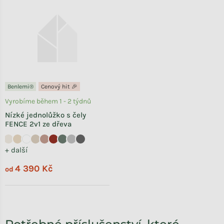
Benlemi®
Cenový hit 🎉
Vyrobíme během 1 - 2 týdnů
Nízké jednolůžko s čely
FENCE 2v1 ze dřeva
+ další
4 390 Kč
od