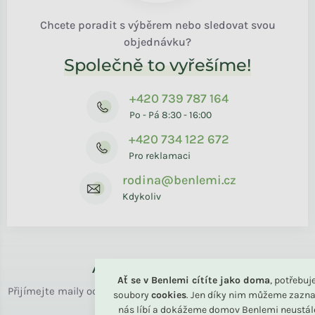
Chcete poradit s výběrem nebo sledovat svou
objednávku?
Společně to vyřešíme!
+420 739 787 164
Po - Pá 8:30 - 16:00
+420 734 122 672
Pro reklamaci
rodina@benlemi.cz
Kdykoliv
Až k vám domů
Ať se v Benlemi cítíte jako doma
, potřebu
Přijímejte maily od rodiny BENLEMI. Zasíláme jen užitečné info
soubory
cookies
. Jen díky nim můžeme zazna
o bydlení i slevách.
nás líbí a dokážeme domov Benlemi neustál