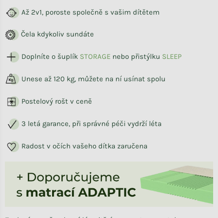
Až 2v1, poroste společně s vašim dítětem
Čela kdykoliv sundáte
Doplníte o šuplík
STORAG
E
nebo přistýlku
SLEEP
Unese až 120 kg, můžete na ní usínat spolu
Postelový rošt v ceně
3 letá garance, při správné péči vydrží léta
Radost v očích vašeho dítka zaručena