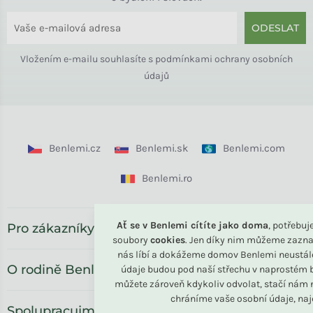
ODESLAT
Vložením e-mailu souhlasíte s
podmínkami ochrany osobních
údajů
Benlemi.cz
Benlemi.sk
Benlemi.com
Benlemi.ro
Ať se v Benlemi cítíte jako doma
, potřebu
Pro zákazníky
soubory
cookies
. Jen díky nim můžeme zazna
nás líbí a dokážeme domov Benlemi neustál
O rodině Benlemi
údaje budou pod naší střechu v naprostém b
můžete zároveň kdykoliv odvolat, stačí nám n
chráníme vaše osobní údaje, na
Spolupracujme