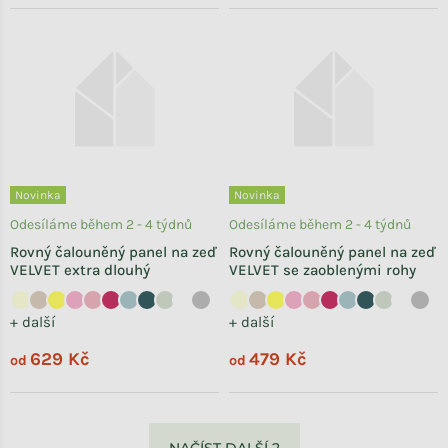
Novinka
Novinka
Odesíláme během 2 - 4 týdnů
Odesíláme během 2 - 4 týdnů
Rovný čalouněný panel na zeď
Rovný čalouněný panel na zeď
VELVET extra dlouhý
VELVET se zaoblenými rohy
+ další
+ další
629 Kč
479 Kč
od
od
Ovládací prvky výpisu
NAČÍST DALŠÍ 2