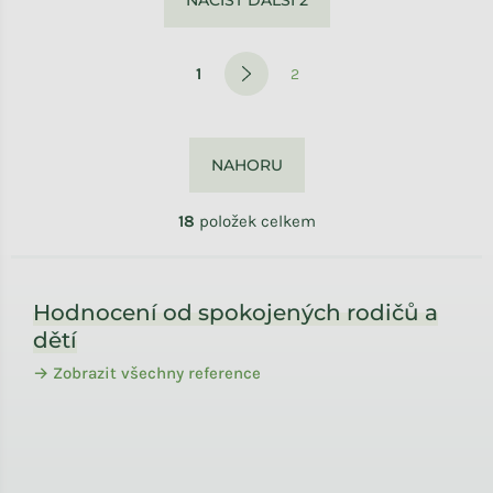
Stránkování
1
2
NAHORU
18
položek celkem
Zápatí
Hodnocení od spokojených rodičů a
dětí
→ Zobrazit všechny reference