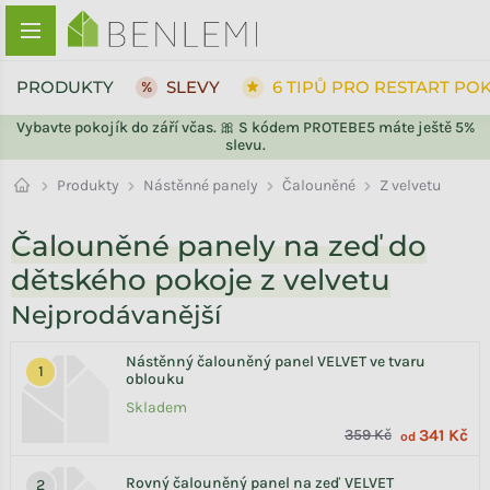
Přejít na obsah
PRODUKTY
SLEVY
6 TIPŮ PRO RESTART PO
Vybavte pokojík do září včas. 🎀 S kódem PROTEBE5 máte ještě 5%
slevu.
Čalouněné
Produkty
Nástěnné panely
Z velvetu
Čalouněné panely na zeď do
dětského pokoje z velvetu
Nejprodávanější
Nástěnný čalouněný panel VELVET ve tvaru
oblouku
Skladem
359 Kč
341 Kč
od
Rovný čalouněný panel na zeď VELVET