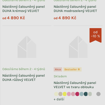
Odesíláme během 2 - 4 týdnů
Odesíláme během 2 - 4 týdnů
Nástěnný čalouněný panel
Nástěnný čalouněný panel
DUHA krémový VELVET
DUHA modrozelený VELVET
4 890 Kč
4 890 Kč
od
od
od
–10 %
Odesíláme během 2 - 4 týdnů
Akce
Bestseller ☆
Nástěnný čalouněný panel
Skladem
DUHA růžový VELVET
Nástěnný čalouněný panel
VELVET ve tvaru oblouku
+ další