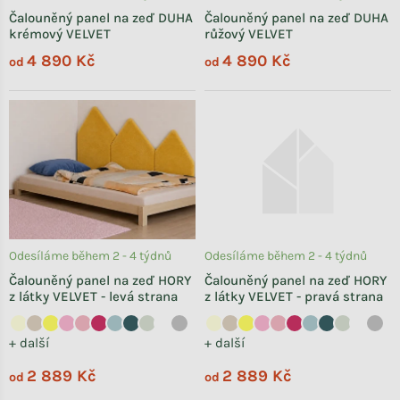
Čalouněný panel na zeď DUHA
Čalouněný panel na zeď DUHA
krémový VELVET
růžový VELVET
4 890 Kč
4 890 Kč
od
od
Odesíláme během 2 - 4 týdnů
Odesíláme během 2 - 4 týdnů
Čalouněný panel na zeď HORY
Čalouněný panel na zeď HORY
z látky VELVET - levá strana
z látky VELVET - pravá strana
+ další
+ další
2 889 Kč
2 889 Kč
od
od