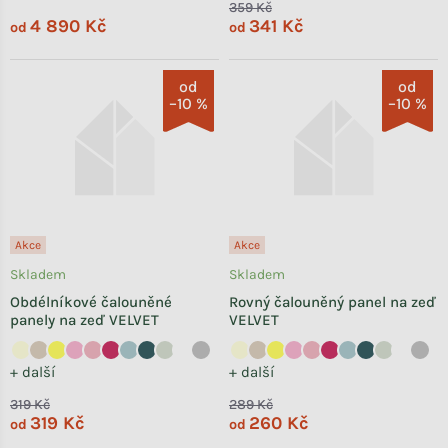
359 Kč
4 890 Kč
341 Kč
od
od
od
od
–10 %
–10 %
Akce
Akce
Skladem
Skladem
Obdélníkové čalouněné
Rovný čalouněný panel na zeď
panely na zeď VELVET
VELVET
+ další
+ další
319 Kč
289 Kč
319 Kč
260 Kč
od
od