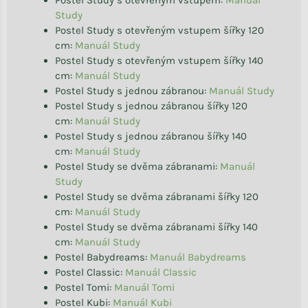
Postel Study s otevřeným vstupem:
Manuál
Study
Postel Study s otevřeným vstupem šířky 120
cm:
Manuál Study
Postel Study s otevřeným vstupem šířky 140
cm:
Manuál Study
Postel Study s jednou zábranou:
Manuál Study
Postel Study s jednou zábranou šířky 120
cm:
Manuál Study
Postel Study s jednou zábranou šířky 140
cm:
Manuál Study
Postel Study se dvěma zábranami:
Manuál
Study
Postel Study se dvěma zábranami šířky 120
cm:
Manuál Study
Postel Study se dvěma zábranami šířky 140
cm:
Manuál Study
Postel Babydreams:
Manuál Babydreams
Postel Classic:
Manuál Classic
Postel Tomi:
Manuál Tomi
Postel Kubi:
Manuál Kubi