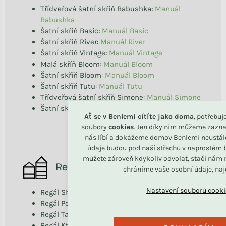
Třídveřová šatní skříň Babushka:
Manuál
Babushka
Šatní skříň Basic:
Manuál Basic
Šatní skříň River:
Manuál River
Šatní skříň Vintage:
Manuál Vintage
Malá skříň Bloom:
Manuál Bloom
Šatní skříň Bloom:
Manuál Bloom
Šatní skříň Tutu:
Manuál Tutu
Třídveřová šatní skříň Simone:
Manuál Simone
Šatní skříň Simone:
Manuál Simone
Ať se v Benlemi cítíte jako doma
, potřebu
soubory
cookies
. Jen díky nim můžeme zazna
nás líbí a dokážeme domov Benlemi neustál
údaje budou pod naší střechu v naprostém b
můžete zároveň kdykoliv odvolat, stačí nám n
Regály a knihovny
chráníme vaše osobní údaje, na
Regál Shelly:
Manuál Shelly
Regál Polly:
Manuál Polly
Regál Tally:
Manuál Tally
Regál Ktery:
Manuál Ktery