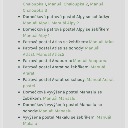
Chaloupka 1
,
Manuál Chaloupka 2
,
Manuál
Chaloupka 3
Domečková patrová postel Alpy se schůdky:
Manuál Alpy 1
,
Manuál Alpy 2
Domečková patrová postel Alpy se žebříkem:
Manuál Alpy 1
Patrová postel Atlas se žebříkem:
Manuál Atlas
Patrová postel Atlas se schody:
Manuál
Atlas1
,
Manuál Atlas2
Patrová postel Anapurna:
Manuál Anapurna
Patrová postel Ararat se žebříkem:
Manuál
Ararat
Patrová postel Ararat se schody:
Manuál Ararat
postel
Domečková vyvýšená postel Manaslu se
žebříkem:
Manuál Manaslu
Domečková vyvýšená postel Manaslu se
schody:
Manuál Manaslu
Vyvýšená postel Makalu se žebříkem:
Manuál
Makalu