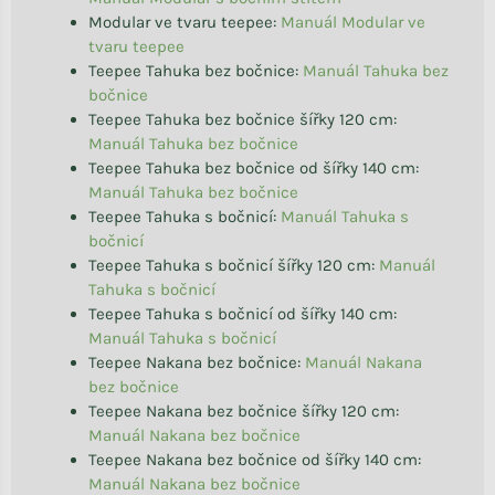
Modular ve tvaru teepee:
Manuál Modular ve
tvaru teepee
Teepee Tahuka bez bočnice:
Manuál Tahuka bez
bočnice
Teepee Tahuka bez bočnice šířky 120 cm:
Manuál Tahuka bez bočnice
Teepee Tahuka bez bočnice od šířky 140 cm:
Manuál Tahuka bez bočnice
Teepee Tahuka s bočnicí:
Manuál Tahuka s
bočnicí
Teepee Tahuka s bočnicí šířky 120 cm:
Manuál
Tahuka s bočnicí
Teepee Tahuka s bočnicí od šířky 140 cm:
Manuál Tahuka s bočnicí
Teepee Nakana bez bočnice:
Manuál Nakana
bez bočnice
Teepee Nakana bez bočnice šířky 120 cm:
Manuál Nakana bez bočnice
Teepee Nakana bez bočnice od šířky 140 cm:
Manuál Nakana bez bočnice