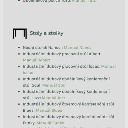
Obdélníková police Tutu:
Manuál Tutu
Stoly a stolky
Noční stolek Nanoc :
Manuál Nanoc
Industriální dubový pracovní stůl Albert:
Manuál Albert
Industriální dubový pracovní stůl Isaac:
Manuál
Isaac
Industriální dubový obdélníkový konferenční
stůl Soul:
Manuál Soul
Industriální dubový obdélníkový konferenční
stůl Jazz:
Manuál Jazz
Industriální dubový čtvercový konferenční stůl
Blues:
Manuál Blues
Industriální dubový čtvercový konferenční stůl
Funky:
Manuál Funky