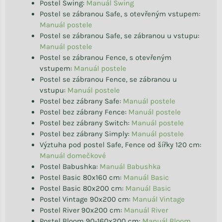
Postel Swing:
Manuál Swing
Postel se zábranou Safe, s otevřeným vstupem:
Manuál postele
Postel se zábranou Safe, se zábranou u vstupu:
Manuál postele
Postel se zábranou Fence, s otevřeným
vstupem:
Manuál postele
Postel se zábranou Fence, se zábranou u
vstupu:
Manuál postele
Postel bez zábrany Safe:
Manuál postele
Postel bez zábrany Fence:
Manuál postele
Postel bez zábrany Switch:
Manuál postele
Postel bez zábrany Simply:
Manuál postele
Výztuha pod postel Safe, Fence od šířky 120 cm:
Manuál domečkové
Postel Babushka:
Manuál Babushka
Postel Basic 80x160 cm:
Manuál Basic
Postel Basic 80x200 cm:
Manuál Basic
Postel Vintage 90x200 cm:
Manuál Vintage
Postel River 90x200 cm:
Manuál River
Postel Bloom 90-160x200 cm:
Manuál Bloom