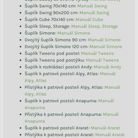
Šuplík Swing 70x140 cm:
Manuál Swing
Šuplík Swing 90x200 cm:
Manuál Swing
Šuplík Cube 70x140 cm:
Manuál Cube
Šuplík Sleep, Storage:
Manuál Sleep, Storage
Šuplík Simone:
Manuál Simone
Dvojitý šuplík Simone 90 cm:
Manuál Simone
Dvojitý šuplík Simone 120 cm:
Manuál Simone
Šuplík Tweens pod postel:
Manuál Tweens
Šuplík Tweens pod postýlku:
Manuál Tweens
Šuplík k rozkládací posteli Andy:
Manuál Andy
Šuplík k patrové posteli Alpy, Atlas:
Manuál
Alpy, Atlas
Přistýlka k patrové posteli Alpy, Atlas:
Manuál
Alpy, Atlas
Šuplík k patrové posteli Anapurna:
Manuál
Anapurna
Přistýlka k patrové posteli Anapurna:
Manuál
Anapurna
Šuplík k patrové posteli Ararat:
Manuál Ararat
Přistýlka k patrové posteli Ararat:
Manuál Ararat