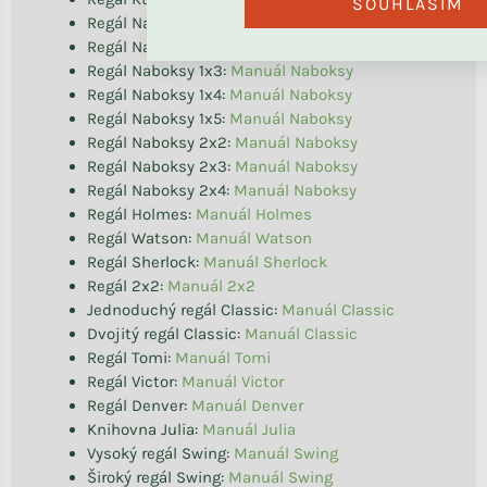
SOUHLASÍM
Regál Naboksy 1x1:
Manuál Naboksy
Regál Naboksy 1x2:
Manuál Naboksy
Regál Naboksy 1x3:
Manuál Naboksy
Regál Naboksy 1x4:
Manuál Naboksy
Regál Naboksy 1x5:
Manuál Naboksy
Regál Naboksy 2x2:
Manuál Naboksy
Regál Naboksy 2x3:
Manuál Naboksy
Regál Naboksy 2x4:
Manuál Naboksy
Regál Holmes:
Manuál Holmes
Regál Watson:
Manuál Watson
Regál Sherlock:
Manuál Sherlock
Regál 2x2:
Manuál 2x2
Jednoduchý regál Classic:
Manuál Classic
Dvojitý regál Classic:
Manuál Classic
Regál Tomi:
Manuál Tomi
Regál Victor:
Manuál Victor
Regál Denver:
Manuál Denver
Knihovna Julia:
Manuál Julia
Vysoký regál Swing:
Manuál Swing
Široký regál Swing:
Manuál Swing