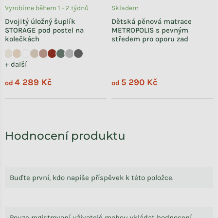
Vyrobíme během 1 - 2 týdnů
Skladem
Dvojitý úložný šuplík
Dětská pěnová matrace
STORAGE pod postel na
METROPOLIS s pevným
kolečkách
středem pro oporu zad
+ další
4 289 Kč
5 290 Kč
od
od
Hodnocení produktu
Buďte první, kdo napíše příspěvek k této položce.
Pouze registrovaní uživatelé mohou vkládat hodnocení.