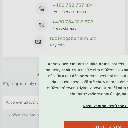
+420 739 787 164
Po - Pá 8:30 - 16:00
+420 734 122 672
Pro reklamaci
rodina@benlemi.cz
Kdykoliv
Ať se v Benlemi cítíte jako doma
, potřebu
soubory
cookies
. Jen díky nim můžeme zazna
Až k vám domů
nás líbí a dokážeme domov Benlemi neustál
údaje budou pod naší střechu v naprostém b
Přijímejte maily od rodiny BENLEMI. Zasíláme jen užitečné info
můžete zároveň kdykoliv odvolat, stačí nám n
o bydlení i slevách.
chráníme vaše osobní údaje, na
ODESLAT
Vložením e-mailu souhlasíte s
podmínkami ochrany osobních
údajů
SOUHLASÍM