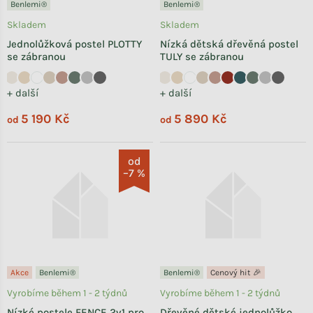
Benlemi®
Benlemi®
Skladem
Skladem
Jednolůžková postel PLOTTY
Nízká dětská dřevěná postel
se zábranou
TULY se zábranou
+ další
+ další
5 190 Kč
5 890 Kč
od
od
od
–7 %
Akce
Benlemi®
Benlemi®
Cenový hit 🎉
Vyrobíme během 1 - 2 týdnů
Vyrobíme během 1 - 2 týdnů
Nízké postele FENCE 2v1 pro
Dřevěné dětské jednolůžko