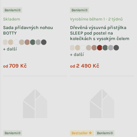
Benlemi®
Benlemi®
Skladem
Vyrobíme během 1 - 2 týdnů
Sada přídavných nohou
Dřevěná výsuvná přistýlka
BOTTY
SLEEP pod postel na
kolečkách s vysokým čelem
+ další
+ další
709 Kč
2 490 Kč
od
od
Benlemi®
Bestseller ☆
Benlemi®