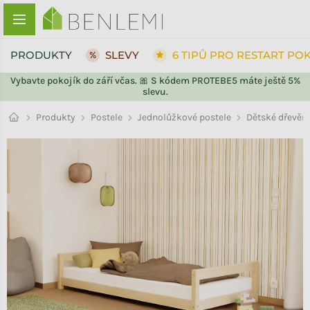
Přejít na obsah
PRODUKTY
SLEVY
6 TIPŮ PRO RESTART PO
Vybavte pokojík do září včas. 🎀 S kódem PROTEBE5 máte ještě 5%
slevu.
ZPĚT DO OBCHODU
Jednolůžkové postele
Produkty
Postele
Dětské dřevěn