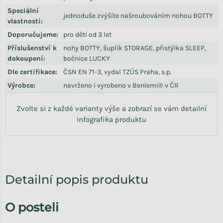
Speciální
jednoduše zvýšíte našroubováním nohou BOTTY
vlastnosti
:
Doporučujeme
:
pro děti od 3 let
Příslušenství k
nohy BOTTY, šuplík STORAGE, přistýlka SLEEP,
dokoupení
:
bočnice LUCKY
Dle certifikace
:
ČSN EN 71-3, vydal TZÚS Praha, s.p.
Výrobce
:
navrženo i vyrobeno v Benlemi® v ČR
Zvolte si z každé varianty výše a zobrazí se vám detailní
infografika produktu
Detailní popis produktu
O posteli