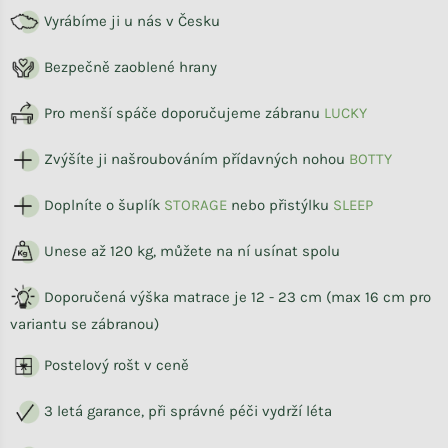
Vyrábíme ji u nás v Česku
Bezpečně zaoblené hrany
Pro menší spáče doporučujeme zábranu
LUCKY
Zvýšíte ji našroubováním přídavných nohou
BOTTY
Doplníte o šuplík
STORAG
E
nebo přistýlku
SLEEP
Unese až 120 kg, můžete na ní usínat spolu
Doporučená výška matrace je 12 - 23 cm (max 16 cm pro
variantu se zábranou)
Postelový rošt v ceně
3 letá garance, při správné péči vydrží léta