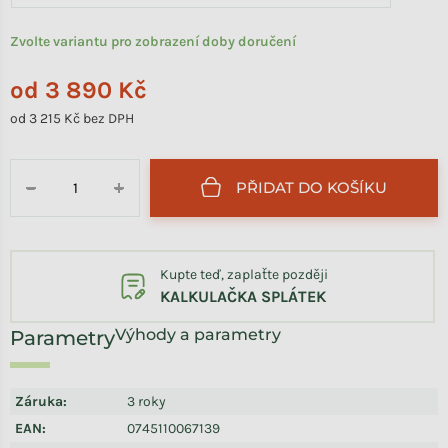
Zvolte variantu pro zobrazení doby doručení
od
3 890 Kč
od
3 215 Kč
bez DPH
Měrná cena:
PŘIDAT DO KOŠÍKU
−
+
Kupte teď, zaplaťte později
KALKULAČKA SPLÁTEK
Výhody a parametry
Záruka
:
3 roky
EAN
:
0745110067139