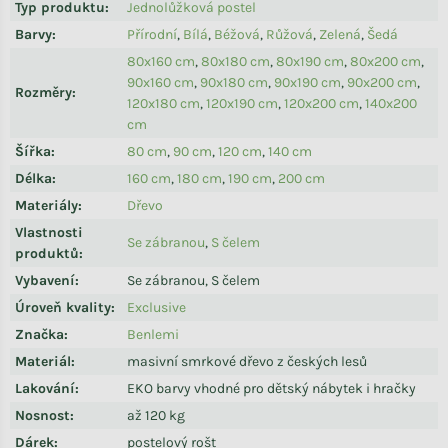
Typ produktu
:
Jednolůžková postel
Barvy
:
Přírodní
,
Bílá
,
Béžová
,
Růžová
,
Zelená
,
Šedá
80x160 cm
,
80x180 cm
,
80x190 cm
,
80x200 cm
,
90x160 cm
,
90x180 cm
,
90x190 cm
,
90x200 cm
,
Rozměry
:
120x180 cm
,
120x190 cm
,
120x200 cm
,
140x200
cm
Šířka
:
80 cm
,
90 cm
,
120 cm
,
140 cm
Délka
:
160 cm
,
180 cm
,
190 cm
,
200 cm
Materiály
:
Dřevo
Vlastnosti
Se zábranou
,
S čelem
produktů
:
Vybavení
:
Se zábranou, S čelem
Úroveň kvality
:
Exclusive
Značka
:
Benlemi
Materiál
:
masivní smrkové dřevo z českých lesů
Lakování
:
EKO barvy vhodné pro dětský nábytek i hračky
Nosnost
:
až 120 kg
Dárek
:
postelový rošt