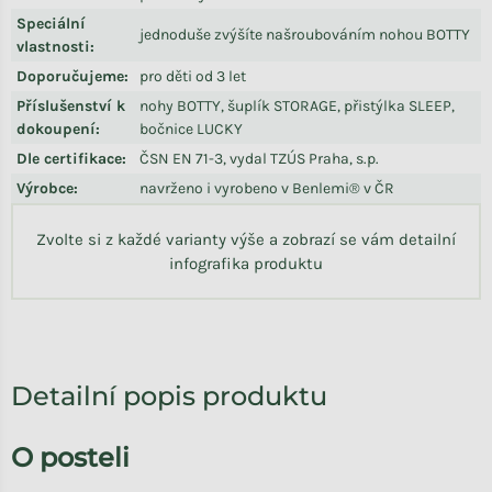
Speciální
jednoduše zvýšíte našroubováním nohou BOTTY
vlastnosti
:
Doporučujeme
:
pro děti od 3 let
Příslušenství k
nohy BOTTY, šuplík STORAGE, přistýlka SLEEP,
dokoupení
:
bočnice LUCKY
Dle certifikace
:
ČSN EN 71-3, vydal TZÚS Praha, s.p.
Výrobce
:
navrženo i vyrobeno v Benlemi® v ČR
Zvolte si z každé varianty výše a zobrazí se vám detailní
infografika produktu
Detailní popis produktu
O posteli