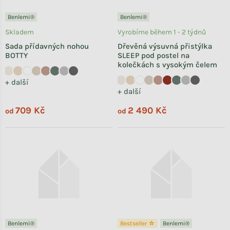
Benlemi®
Benlemi®
Skladem
Vyrobíme během 1 - 2 týdnů
Sada přídavných nohou
Dřevěná výsuvná přistýlka
BOTTY
SLEEP pod postel na
kolečkách s vysokým čelem
+ další
+ další
709 Kč
2 490 Kč
od
od
Benlemi®
Bestseller ☆
Benlemi®