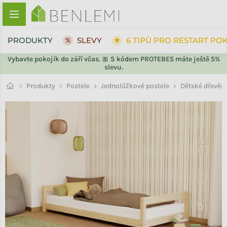
Přejít na obsah
PRODUKTY
SLEVY
6 TIPŮ PRO RESTART PO
Vybavte pokojík do září včas. 🎀 S kódem PROTEBE5 máte ještě 5%
slevu.
ZPĚT DO OBCHODU
Jednolůžkové postele
Produkty
Postele
Dětské dřevěn