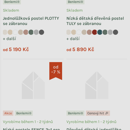
Benlemi®
Benlemi®
Skladem
Skladem
Jednolůžková postel PLOTTY
Nízká dětská dřevěná postel
se zábranou
TULY se zábranou
+ další
+ další
5 190 Kč
5 890 Kč
od
od
od
–7 %
Akce
Benlemi®
Benlemi®
Cenový hit 🎉
Vyrobíme během 1 - 2 týdnů
Vyrobíme během 1 - 2 týdnů
Nízké postele FENCE 2v1 pro
Dřevěné dětské jednolůžko