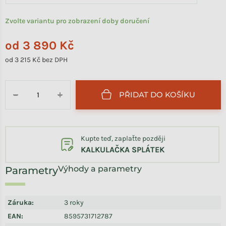
Zvolte variantu pro zobrazení doby doručení
od
3 890 Kč
od
3 215 Kč
bez DPH
Měrná cena:
PŘIDAT DO KOŠÍKU
−
+
Kupte teď, zaplaťte později
KALKULAČKA SPLÁTEK
Výhody a parametry
Záruka
:
3 roky
EAN
:
8595731712787