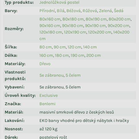
Typ produktu
:
Jednolůžková postel
Barvy
:
Přírodní
,
Bílá
,
Béžová
,
Růžová
,
Zelená
,
Šedá
80x160 cm
,
80x180 cm
,
80x190 cm
,
80x200 cm
,
90x160 cm
,
90x180 cm
,
90x190 cm
,
90x200 cm
,
Rozměry
:
120x180 cm
,
120x190 cm
,
120x200 cm
,
140x200
cm
Šířka
:
80 cm
,
90 cm
,
120 cm
,
140 cm
Délka
:
160 cm
,
180 cm
,
190 cm
,
200 cm
Materiály
:
Dřevo
Vlastnosti
Se zábranou
,
S čelem
produktů
:
Vybavení
:
Se zábranou, S čelem
Úroveň kvality
:
Exclusive
Značka
:
Benlemi
Materiál
:
masivní smrkové dřevo z českých lesů
Lakování
:
EKO barvy vhodné pro dětský nábytek i hračky
Nosnost
:
až 120 kg
Dárek
:
postelový rošt