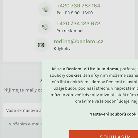
+420 739 787 164
Po - Pá 8:30 - 16:00
+420 734 122 672
Pro reklamaci
rodina@benlemi.cz
Kdykoliv
Ať se v Benlemi cítíte jako doma
, potřebu
soubory
cookies
. Jen díky nim můžeme zazna
Až k vám domů
nás líbí a dokážeme domov Benlemi neustál
údaje budou pod naší střechu v naprostém b
Přijímejte maily od rodiny BENLEMI. Zasíláme jen užitečné info
můžete zároveň kdykoliv odvolat, stačí nám n
o bydlení i slevách.
chráníme vaše osobní údaje, na
ODESLAT
Vložením e-mailu souhlasíte s
podmínkami ochrany osobních
údajů
SOUHLASÍM