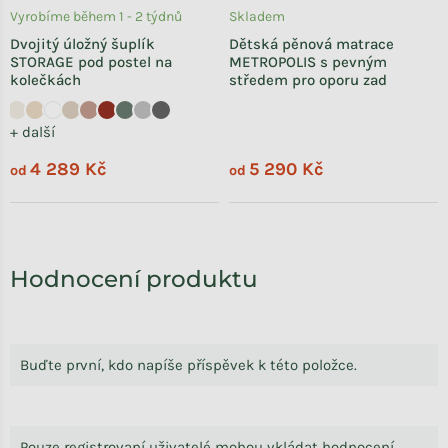
Vyrobíme během 1 - 2 týdnů
Skladem
Dvojitý úložný šuplík
Dětská pěnová matrace
STORAGE pod postel na
METROPOLIS s pevným
kolečkách
středem pro oporu zad
+ další
4 289 Kč
5 290 Kč
od
od
Hodnocení produktu
Buďte první, kdo napíše příspěvek k této položce.
Pouze registrovaní uživatelé mohou vkládat hodnocení.