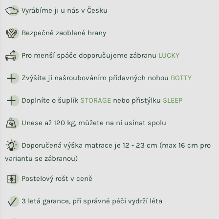
Vyrábíme ji u nás v Česku
Bezpečně zaoblené hrany
Pro menší spáče doporučujeme zábranu
LUCKY
Zvýšíte ji našroubováním přídavných nohou
BOTTY
Doplníte o šuplík
STORAG
E
nebo přistýlku
SLEEP
Unese až 120 kg, můžete na ní usínat spolu
Doporučená výška matrace je 12 - 23 cm (max 16 cm pro
variantu se zábranou)
Postelový rošt v ceně
3 letá garance, při správné péči vydrží léta