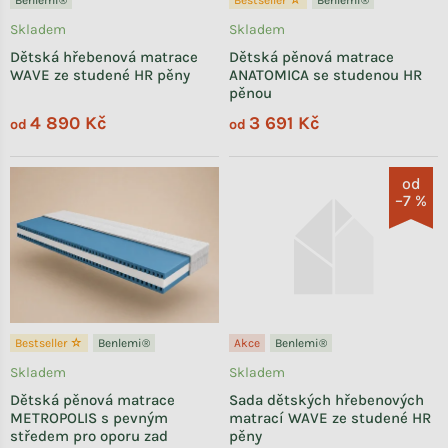
Skladem
Skladem
Dětská hřebenová matrace
Dětská pěnová matrace
WAVE ze studené HR pěny
ANATOMICA se studenou HR
pěnou
4 890 Kč
3 691 Kč
od
od
od
–7 %
Bestseller ☆
Benlemi®
Akce
Benlemi®
Skladem
Skladem
Dětská pěnová matrace
Sada dětských hřebenových
METROPOLIS s pevným
matrací WAVE ze studené HR
středem pro oporu zad
pěny