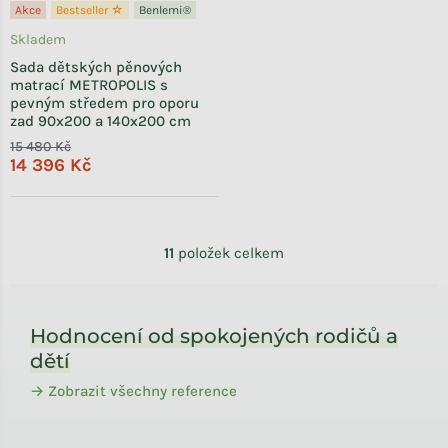
Akce
Bestseller ☆
Benlemi®
Skladem
Sada dětských pěnových
matrací METROPOLIS s
pevným středem pro oporu
zad 90x200 a 140x200 cm
15 480 Kč
14 396 Kč
Ovládací prvky výpisu
11
položek celkem
Zápatí
Hodnocení od spokojených rodičů a
dětí
→ Zobrazit všechny reference