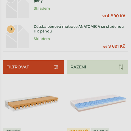
pěny
Skladem
4 890 Kč
od
Dětská pěnová matrace ANATOMICA se studenou
HR pěnou
Skladem
3 691 Kč
od
FILTROVAT
Výpis produktů
Benlemi®
Bestseller ☆
Benlemi®