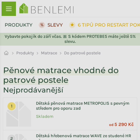
Přejít na obsah
PRODUKTY
SLEVY
6 TIPŮ PRO RESTART PO
Vybavte pokojík do září včas. 🎀 S kódem PROTEBE5 máte ještě 5%
slevu.
ZPĚT DO OBCHODU
Matrace
Produkty
Do patrové postele
Pěnové matrace vhodné do
patrové postele
Nejprodávanější
Dětská pěnová matrace METROPOLIS s pevným
středem pro oporu zad
Skladem
5 290 Kč
od
Dětská hřebenová matrace WAVE ze studené HR