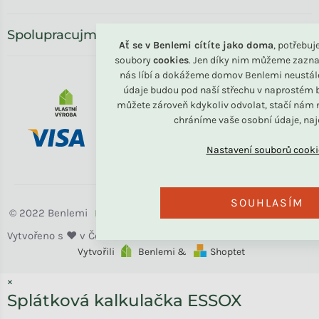
Spolupracujme
Ať se v Benlemi cítíte jako doma
, potřebu
soubory
cookies
. Jen díky nim můžeme zazna
nás líbí a dokážeme domov Benlemi neustál
údaje budou pod naší střechu v naprostém b
můžete zároveň kdykoliv odvolat, stačí nám n
chráníme vaše osobní údaje, na
SOUHLASÍM
Benlemi
Vytvořili
Benlemi &
Shoptet
×
Splátková kalkulačka ESSOX