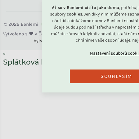
Ať se v Benlemi cítíte jako doma
, potřebu
soubory
cookies
. Jen díky nim můžeme zazna
nás líbí a dokážeme domov Benlemi neustál
Benlemi
údaje budou pod naší střechu v naprostém b
můžete zároveň kdykoliv odvolat, stačí nám n
chráníme vaše osobní údaje, na
Vytvořili
Benlemi &
Shoptet
×
Splátková kalkulačka ESSOX
SOUHLASÍM