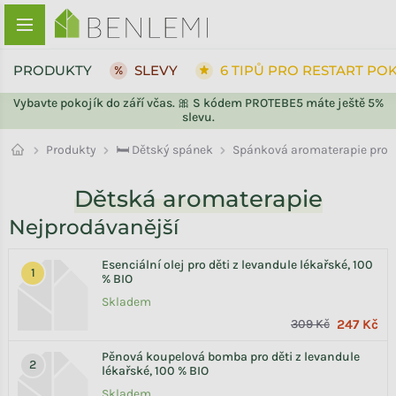
Přejít na obsah
PRODUKTY
SLEVY
6 TIPŮ PRO RESTART PO
Vybavte pokojík do září včas. 🎀 S kódem PROTEBE5 máte ještě 5%
slevu.
ZPĚT DO OBCHODU
🛏️ Dětský spánek
Produkty
Spánková aromaterapie pro d
Dětská aromaterapie
Nejprodávanější
Esenciální olej pro děti z levandule lékařské, 100
% BIO
Skladem
309 Kč
247 Kč
Pěnová koupelová bomba pro děti z levandule
lékařské, 100 % BIO
Skladem