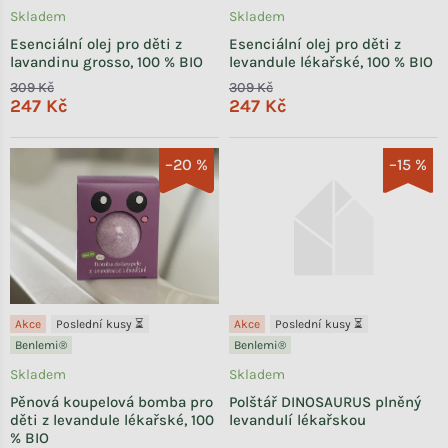
Skladem
Skladem
Esenciální olej pro děti z
Esenciální olej pro děti z
lavandinu grosso, 100 % BIO
levandule lékařské, 100 % BIO
309 Kč
309 Kč
247 Kč
247 Kč
–20 %
–15 %
Akce
Poslední kusy ⏳
Akce
Poslední kusy ⏳
Benlemi®
Benlemi®
Skladem
Skladem
Pěnová koupelová bomba pro
Polštář DINOSAURUS plněný
děti z levandule lékařské, 100
levandulí lékařskou
% BIO