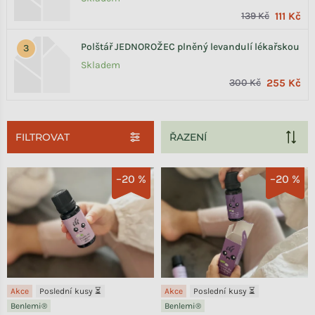
139 Kč
111 Kč
Polštář JEDNOROŽEC plněný levandulí lékařskou
Skladem
300 Kč
255 Kč
FILTROVAT
Výpis produktů
–20 %
–20 %
Akce
Poslední kusy ⏳
Akce
Poslední kusy ⏳
Benlemi®
Benlemi®