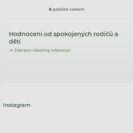
Ovládací prvky výpisu
6
položek celkem
Zápatí
Hodnocení od spokojených rodičů a
dětí
→ Zobrazit všechny reference
Instagram