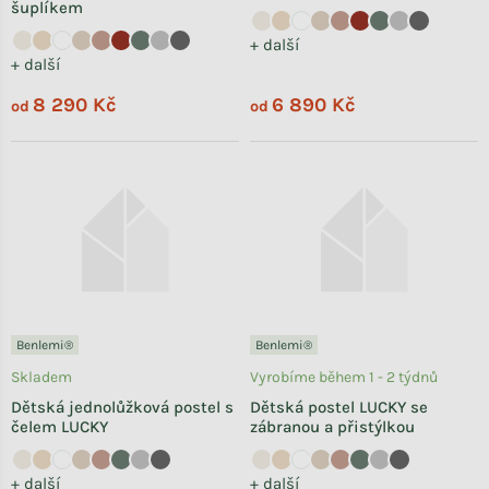
šuplíkem
+ další
+ další
8 290 Kč
6 890 Kč
od
od
Benlemi®
Benlemi®
Skladem
Vyrobíme během 1 - 2 týdnů
Dětská jednolůžková postel s
Dětská postel LUCKY se
čelem LUCKY
zábranou a přistýlkou
+ další
+ další