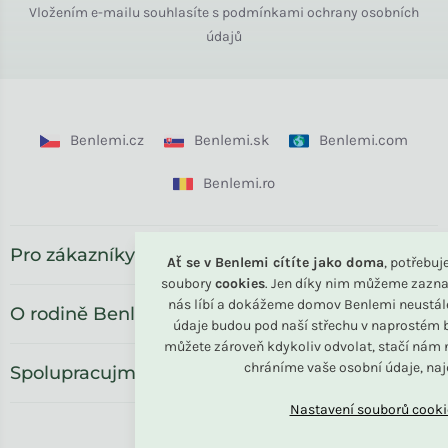
Vložením e-mailu souhlasíte s
podmínkami ochrany osobních
údajů
Benlemi.cz
Benlemi.sk
Benlemi.com
Benlemi.ro
Pro zákazníky
Ať se v Benlemi cítíte jako doma
, potřebu
soubory
cookies
. Jen díky nim můžeme zazna
nás líbí a dokážeme domov Benlemi neustál
O rodině Benlemi
údaje budou pod naší střechu v naprostém b
můžete zároveň kdykoliv odvolat, stačí nám n
chráníme vaše osobní údaje, na
Spolupracujme