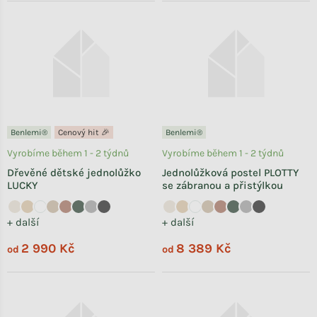
Benlemi®
Cenový hit 🎉
Benlemi®
Vyrobíme během 1 - 2 týdnů
Vyrobíme během 1 - 2 týdnů
Dřevěné dětské jednolůžko
Jednolůžková postel PLOTTY
LUCKY
se zábranou a přistýlkou
+ další
+ další
2 990 Kč
8 389 Kč
od
od