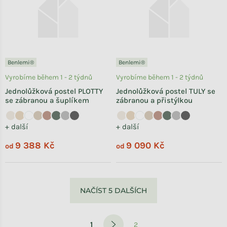
Benlemi®
Benlemi®
Vyrobíme během 1 - 2 týdnů
Vyrobíme během 1 - 2 týdnů
Jednolůžková postel PLOTTY
Jednolůžková postel TULY se
se zábranou a šuplíkem
zábranou a přistýlkou
+ další
+ další
9 388 Kč
9 090 Kč
od
od
Ovládací prvky výpisu
NAČÍST 5 DALŠÍCH
Stránkování
1
2