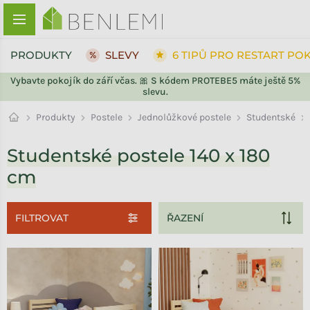
Přejít na obsah
PRODUKTY
SLEVY
6 TIPŮ PRO RESTART PO
Vybavte pokojík do září včas. 🎀 S kódem PROTEBE5 máte ještě 5%
slevu.
Studentské
Produkty
Postele
Jednolůžkové postele
Studentské postele 140 x 180
cm
FILTROVAT
Výpis produktů