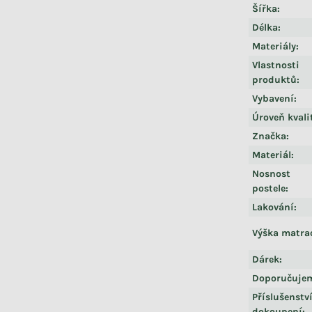
Šířka
:
Délka
:
Materiály
:
Vlastnosti
produktů
:
Vybavení
:
Úroveň kvali
Značka
:
Materiál
:
Nosnost
postele
:
Lakování
:
Výška matra
Dárek
:
Doporučuje
Příslušenstv
dokoupení
: