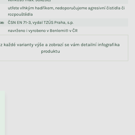
utřete vlhkým hadříkem, nedoporučujeme agresivní čistidla či
rozpouštědla
ce
:
ČSN EN 71-3, vydal TZÚS Praha, s.p.
navrženo i vyrobeno v Benlemi® v ČR
 z každé varianty výše a zobrazí se vám detailní infografika
produktu
PŘEJÍT DO KOŠÍKU