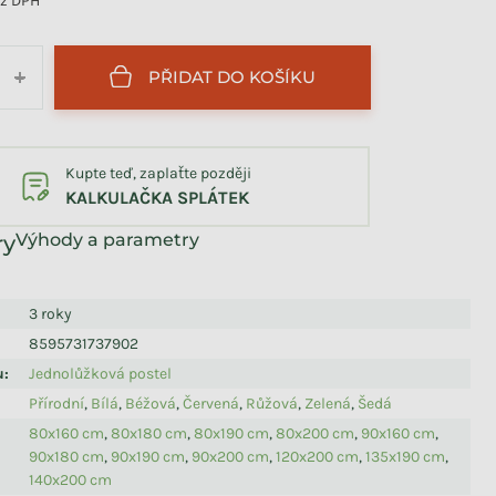
z DPH
PŘIDAT DO KOŠÍKU
+
Kupte teď, zaplaťte později
KALKULAČKA SPLÁTEK
Výhody a parametry
3 roky
8595731737902
u
:
Jednolůžková postel
Přírodní
,
Bílá
,
Béžová
,
Červená
,
Růžová
,
Zelená
,
Šedá
80x160 cm
,
80x180 cm
,
80x190 cm
,
80x200 cm
,
90x160 cm
,
90x180 cm
,
90x190 cm
,
90x200 cm
,
120x200 cm
,
135x190 cm
,
140x200 cm