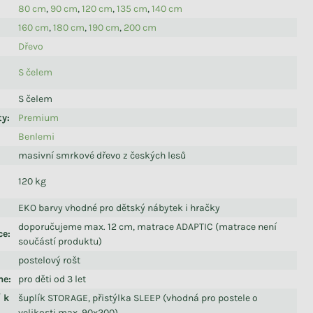
80 cm
,
90 cm
,
120 cm
,
135 cm
,
140 cm
160 cm
,
180 cm
,
190 cm
,
200 cm
Dřevo
S čelem
S čelem
ty
:
Premium
Benlemi
masivní smrkové dřevo z českých lesů
120 kg
EKO barvy vhodné pro dětský nábytek i hračky
doporučujeme max. 12 cm, matrace ADAPTIC (matrace není
ce
:
součástí produktu)
postelový rošt
me
:
pro děti od 3 let
í k
šuplík STORAGE, přistýlka SLEEP (vhodná pro postele o
velikosti max. 90x200)