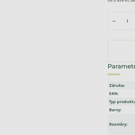
od
3 959 Kč
be
Měrná cena:
−
Záruka
:
EAN
:
Typ produkt
Barvy
:
Rozměry
: