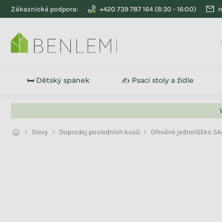
Přejít na obsah
Zákaznická podpora:
+420 739 787 164
r
🛏️ Dětský spánek
✍️ Psací stoly a židle
Slevy
Doprodej posledních kusů
Dřevěné jednolůžko SA