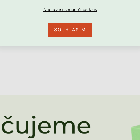
DU
SOUHLASÍM
Skladem
Skladem
Set z dutého vlákna: ručně
Jednolůžkové prostěradlo
šitá přikrývka i polštář
JERSEY z bavlny
+ další
390 Kč
2 291 Kč
od