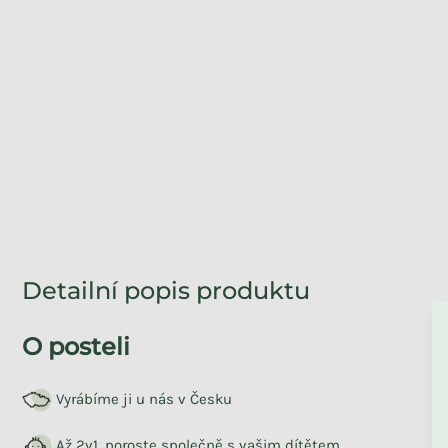
Detailní popis produktu
ZPĚT DO OBCHO
O posteli
Vyrábíme ji u nás v Česku
Až 2v1, poroste společně s vašim dítětem