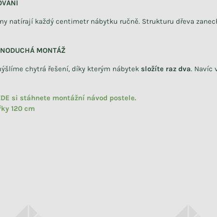
OVÁNÍ
vny natírají každý centimetr nábytku ručně. Strukturu dřeva zan
DNODUCHÁ MONTÁŽ
ýšlíme chytrá řešení, díky kterým nábytek
složíte raz dva
.
Navíc 
DE si stáhnete montážní návod postele.
řky 120 cm