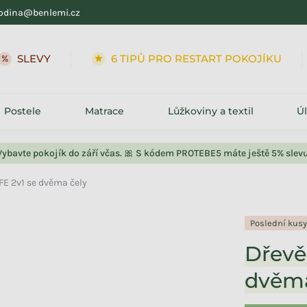
odina@benlemi.cz
SLEVY
6 TIPŮ PRO RESTART POKOJÍKU
Postele
Matrace
Lůžkoviny a textil
Ú
Vybavte pokojík do září včas. 🎀 S kódem PROTEBE5 máte ještě 5% slevu
FE 2v1 se dvěma čely
Poslední kus
Dřevě
dvěma