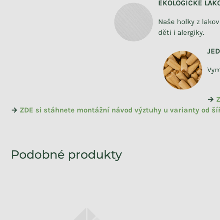
EKOLOGICKÉ LAK
Naše holky z lako
děti i alergiky.
JE
Vym
→
Z
→
ZDE si stáhnete montážní návod výztuhy u varianty od ší