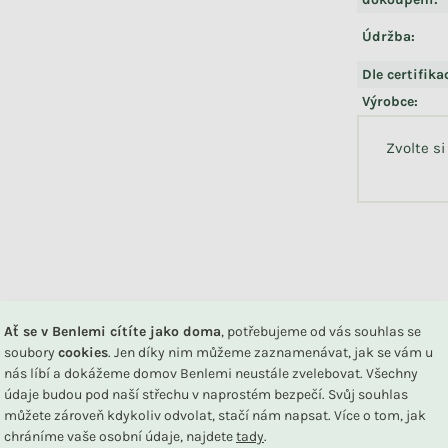
Údržba
:
Dle certifika
Výrobce
:
Zvolte si
DU
Ať se v Benlemi cítíte jako doma
, potřebujeme od vás souhlas se
soubory
cookies
. Jen díky nim můžeme zaznamenávat, jak se vám u
nás líbí a dokážeme domov Benlemi neustále zvelebovat. Všechny
údaje budou pod naší střechu v naprostém bezpečí. Svůj souhlas
Související produkty
můžete zároveň kdykoliv odvolat, stačí nám napsat. Více o tom, jak
chráníme vaše osobní údaje, najdete
tady
.