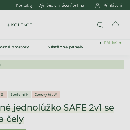
Kontakty
Výměna či vrácení online
Přihlášení
➕ KOLEKCE
Přihlášení
ložné prostory
Nástěnné panely
.
y ⏳
Benlemi®
Cenový hit 🎉
né jednolůžko SAFE 2v1 se
 čely