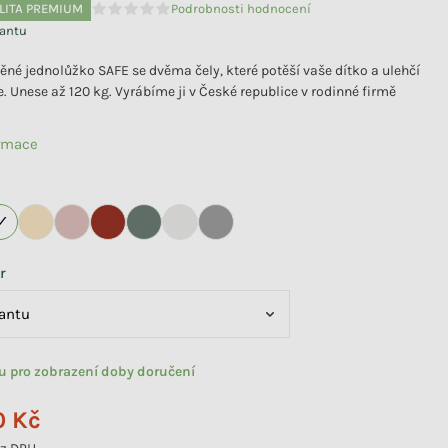
LITA PREMIUM
Podrobnosti hodnocení
Průměrné hodnocení produktu je 0,0 z 5 hvězdiček.
iantu
věné jednolůžko SAFE se dvěma čely, které potěší vaše dítko a ulehčí
. Unese až 120 kg. Vyrábíme ji v České republice v rodinné firmě
ormace
r
tu pro zobrazení doby doručení
0 Kč