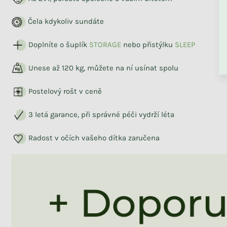
Čela kdykoliv sundáte
ZPĚT DO OBCHO
Doplníte o šuplík
STORAG
E
nebo přistýlku
SLEEP
Unese až 120 kg, můžete na ní usínat spolu
Skladem
Postelový rošt v ceně
Dětská pěnová matrace
ADAPTIC
3 letá garance, při správné péči vydrží léta
Radost v očích vašeho dítka zaručena
2 889 Kč
od