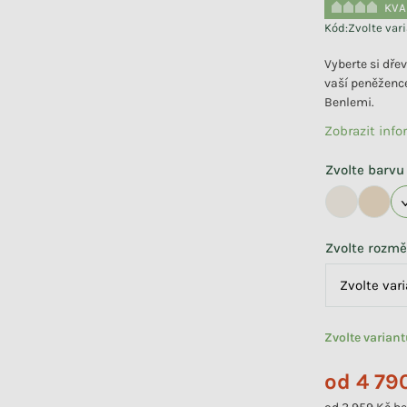
KVA
Kód:
Zvolte var
Vyberte si dře
vaší peněžence
Benlemi.
Zobrazit inf
Zvolte barvu
Zvolte rozmě
Zvolte varian
od
4 79