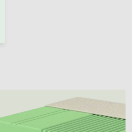
PŘEJÍT DO KOŠÍKU
Skladem
Bavlněný chránič do dětské
postele DRÁČEK
+ další
2 090 Kč