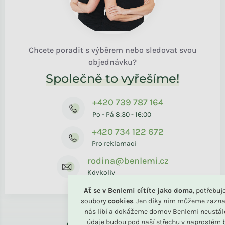
Chcete poradit s výběrem nebo sledovat svou
objednávku?
Společně to vyřešíme!
+420 739 787 164
Po - Pá 8:30 - 16:00
+420 734 122 672
Pro reklamaci
rodina@benlemi.cz
Kdykoliv
Ať se v Benlemi cítíte jako doma
, potřebu
soubory
cookies
. Jen díky nim můžeme zazna
nás líbí a dokážeme domov Benlemi neustál
Až k vám domů
údaje budou pod naší střechu v naprostém b