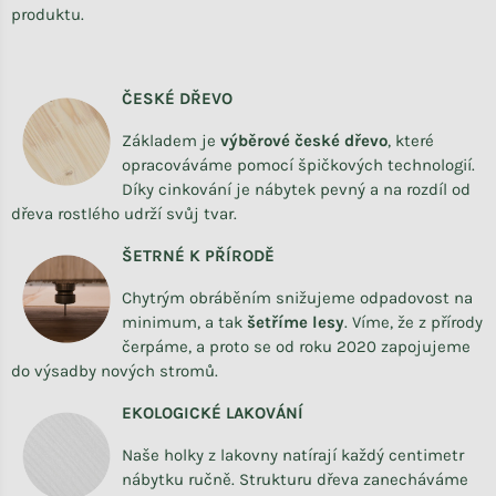
produktu.
ČESKÉ DŘEVO
Základem je
výběrové české dřevo
,
které
opracováváme
pomocí špičkových technologií.
Díky cinkování je nábytek pevný a na rozdíl od
dřeva rostlého udrží svůj tvar.
ŠETRNÉ K PŘÍRODĚ
Chytrým obráběním snižujeme odpadovost na
minimum, a tak
šetříme lesy
. Víme, že z přírody
čerpáme, a proto se od roku 2020 zapojujeme
do výsadby nových stromů.
EKOLOGICKÉ LAKOVÁNÍ
Naše holky z lakovny natírají každý centimetr
nábytku ručně. Strukturu dřeva zanecháváme