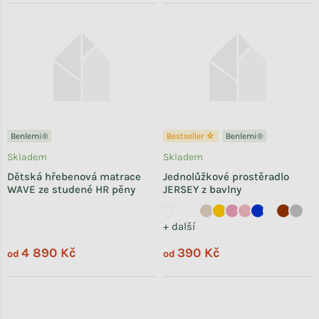
Benlemi®
Bestseller ☆
Benlemi®
Skladem
Skladem
Dětská hřebenová matrace
Jednolůžkové prostěradlo
WAVE ze studené HR pěny
JERSEY z bavlny
+ další
4 890 Kč
390 Kč
od
od