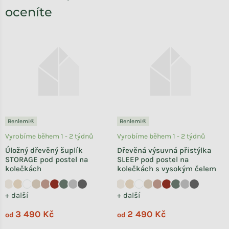
oceníte
Benlemi®
Benlemi®
Vyrobíme během 1 - 2 týdnů
Vyrobíme během 1 - 2 týdnů
Úložný dřevěný šuplík
Dřevěná výsuvná přistýlka
STORAGE pod postel na
SLEEP pod postel na
kolečkách
kolečkách s vysokým čelem
+ další
+ další
3 490 Kč
2 490 Kč
od
od