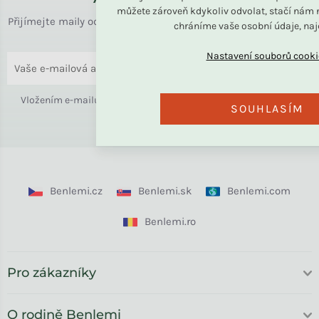
můžete zároveň kdykoliv odvolat, stačí nám n
Přijímejte maily od rodiny BENLEMI. Zasíláme jen užitečné info
chráníme vaše osobní údaje, na
o bydlení i slevách.
ODESLAT
Vložením e-mailu souhlasíte s
podmínkami ochrany osobních
SOUHLASÍM
údajů
Benlemi.cz
Benlemi.sk
Benlemi.com
Benlemi.ro
Pro zákazníky
O rodině Benlemi