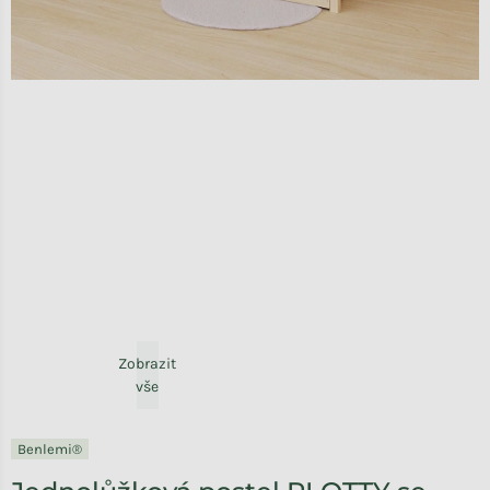
Zobrazit
vše
Benlemi®