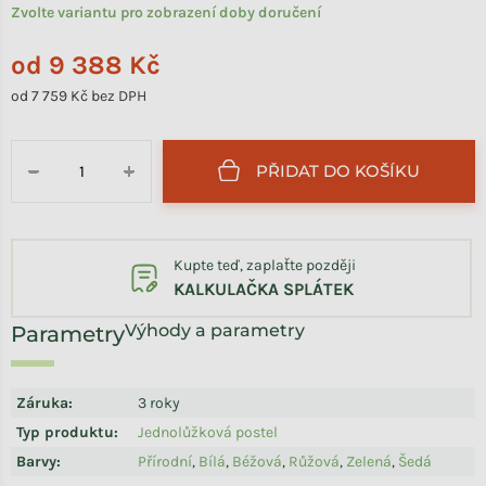
Zvolte variantu pro zobrazení doby doručení
od
9 388 Kč
od
7 759 Kč
bez DPH
Měrná cena:
PŘIDAT DO KOŠÍKU
−
+
Kupte teď, zaplaťte později
KALKULAČKA SPLÁTEK
Výhody a parametry
Záruka
:
3 roky
Typ produktu
:
Jednolůžková postel
Barvy
:
Přírodní
,
Bílá
,
Béžová
,
Růžová
,
Zelená
,
Šedá