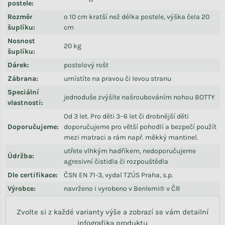
postele
:
Rozměr
o 10 cm kratší než délka postele, výška čela 20
šuplíku
:
cm
Nosnost
20 kg
šuplíku
:
Dárek
:
postelový rošt
Zábrana
:
umístíte na pravou či levou stranu
Speciální
jednoduše zvýšíte našroubováním nohou BOTTY
vlastnosti
:
Od 3 let. Pro děti 3–6 let či drobnější děti
Doporučujeme
:
doporučujeme pro větší pohodlí a bezpečí použít
mezi matraci a rám např. měkký mantinel.
utřete vlhkým hadříkem, nedoporučujeme
Údržba
:
agresivní čistidla či rozpouštědla
Dle certifikace
:
ČSN EN 71-3, vydal TZÚS Praha, s.p.
Výrobce
:
navrženo i vyrobeno v Benlemi® v ČR
Zvolte si z každé varianty výše a zobrazí se vám detailní
infografika produktu