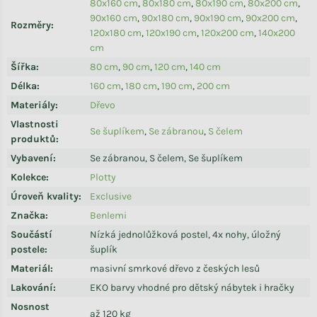
80x160 cm
,
80x180 cm
,
80x190 cm
,
80x200 cm
,
90x160 cm
,
90x180 cm
,
90x190 cm
,
90x200 cm
,
Rozměry
:
120x180 cm
,
120x190 cm
,
120x200 cm
,
140x200
cm
Šířka
:
80 cm
,
90 cm
,
120 cm
,
140 cm
Délka
:
160 cm
,
180 cm
,
190 cm
,
200 cm
Materiály
:
Dřevo
Vlastnosti
Se šuplíkem
,
Se zábranou
,
S čelem
produktů
:
Vybavení
:
Se zábranou, S čelem, Se šuplíkem
Kolekce
:
Plotty
Úroveň kvality
:
Exclusive
Značka
:
Benlemi
Součástí
Nízká jednolůžková postel, 4x nohy, úložný
postele
:
šuplík
Materiál
:
masivní smrkové dřevo z českých lesů
Lakování
:
EKO barvy vhodné pro dětský nábytek i hračky
Nosnost
až 120 kg