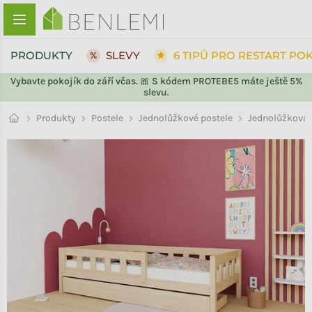
Přejít na obsah
PRODUKTY
SLEVY
6 TIPŮ PRO RESTART PO
Vybavte pokojík do září včas. 🎀 S kódem PROTEBE5 máte ještě 5%
slevu.
ZPĚT DO OBCHODU
Jednolůžkové postele
Produkty
Postele
Jednolůžková 