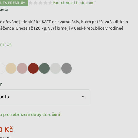
LITA PREMIUM
Podrobnosti hodnocení
Průměrné hodnocení produktu je 0,0 z 5 hvězdiček.
iantu
ké dřevěné jednolůžko SAFE se dvěma čely, které potěší vaše dítko a
něžence. Unese až 120 kg. Vyrábíme ji v České republice v rodinné
.
ormace
r
tu pro zobrazení doby doručení
0 Kč