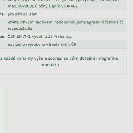
max. 90x200), úložný šuplík STORAGE
me
:
pro děti od 3 let
utřete vlhkým hadříkem, nedoporučujeme agresivní čistidla či
rozpouštědla
ce
:
ČSN EN 71-3, vydal TZÚS Praha, s.p.
navrženo i vyrobeno v Benlemi® v ČR
 z každé varianty výše a zobrazí se vám detailní infografika
produktu
PŘEJÍT DO KOŠÍKU