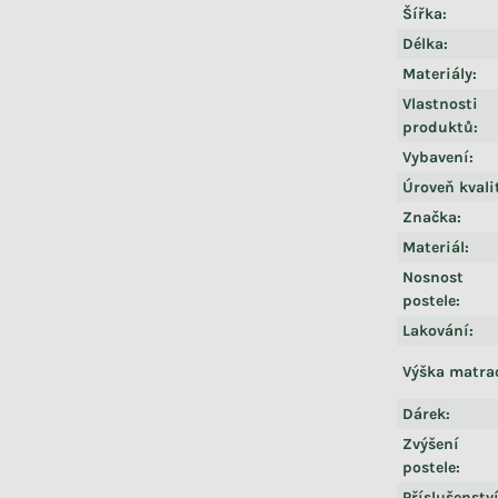
Šířka
:
Délka
:
Materiály
:
Vlastnosti
produktů
:
Vybavení
:
Úroveň kvali
Značka
:
Materiál
:
Nosnost
postele
:
Lakování
:
Výška matra
Dárek
:
Zvýšení
postele
:
Příslušenstv