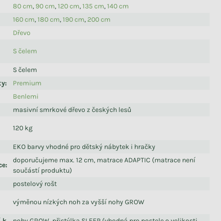
80 cm
,
90 cm
,
120 cm
,
135 cm
,
140 cm
160 cm
,
180 cm
,
190 cm
,
200 cm
Dřevo
S čelem
S čelem
ty
:
Premium
Benlemi
masivní smrkové dřevo z českých lesů
120 kg
EKO barvy vhodné pro dětský nábytek i hračky
doporučujeme max. 12 cm, matrace ADAPTIC (matrace není
ce
:
součástí produktu)
postelový rošt
výměnou nízkých noh za vyšší nohy GROW
í k
nohy GROW, přistýlka SLEEP (vhodná pro postele o velikosti