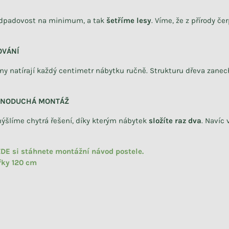
dpadovost na minimum, a tak
šetříme lesy
. Víme, že z přírody 
OVÁNÍ
vny natírají každý centimetr nábytku ručně. Strukturu dřeva zan
DNODUCHÁ MONTÁŽ
ýšlíme chytrá řešení, díky kterým nábytek
složíte raz dva
.
Navíc 
DE si stáhnete montážní návod postele.
řky 120 cm