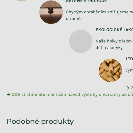
ŠETRNÉ K PŘÍRODĚ
Chytrým obráběním snižujeme o
stromů.
EKOLOGICKÉ LAK
Naše holky z lako
děti i alergiky.
JE
Vym
→
Z
→
ZDE si stáhnete montážní návod výztuhy u varianty od ší