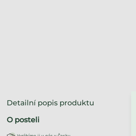
ZPĚT DO OBCHO
Detailní popis produktu
O posteli
Vyrábíme ji u nás v Česku