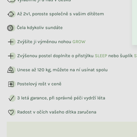
Až 2v1, poroste společně s vašim dítětem
Čela kdykoliv sundáte
Zvýšíte ji výměnou nohou
GROW
Skladem
Zvýšenou postel doplníte o přistýlku
SLEEP
nebo šuplík
S
Jednolůžkové prostěradlo
JERSEY z bavlny
Unese až 120 kg, můžete na ní usínat spolu
+ další
Postelový rošt v ceně
390 Kč
od
3 letá garance, při správné péči vydrží léta
Radost v očích vašeho dítka zaručena