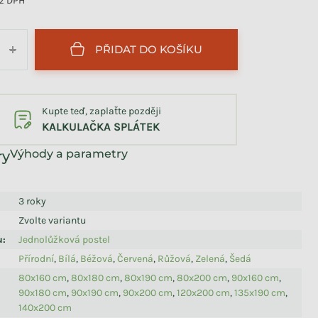
z DPH
PŘIDAT DO KOŠÍKU
+
Kupte teď, zaplaťte později
KALKULAČKA SPLÁTEK
Výhody a parametry
3 roky
Zvolte variantu
u
:
Jednolůžková postel
Přírodní
,
Bílá
,
Béžová
,
Červená
,
Růžová
,
Zelená
,
Šedá
80x160 cm
,
80x180 cm
,
80x190 cm
,
80x200 cm
,
90x160 cm
,
90x180 cm
,
90x190 cm
,
90x200 cm
,
120x200 cm
,
135x190 cm
,
140x200 cm