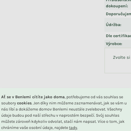
dokoupení
:
Doporučuje
Údržba
:
Dle certifika
Výrobce
:
Zvolte si
DU
Ať se v Benlemi cítíte jako doma
, potřebujeme od vás souhlas se
soubory
cookies
. Jen díky nim můžeme zaznamenávat, jak se vám u
nás líbí a dokážeme domov Benlemi neustále zvelebovat. Všechny
údaje budou pod naší střechu v naprostém bezpečí. Svůj souhlas
Související produkty
můžete zároveň kdykoliv odvolat, stačí nám napsat. Více o tom, jak
chráníme vaše osobní údaje, najdete
tady
.