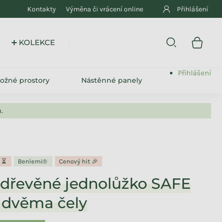
Kontakty
Výměna či vrácení online
Přihlášení
➕ KOLEKCE
Přihlášení
ložné prostory
Nástěnné panely
.
y ⏳
Benlemi®
Cenový hit 🎉
 dřevěné jednolůžko SAFE
e dvěma čely