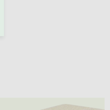
Vyrobíme během 1 - 2 týdnů
Sada zvýšených nohou GROW
pro roustoucí postele
+ další
990 Kč
od