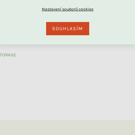
SOUHLASÍM
Skladem
Skladem
TORAGE
Dětská pěnová matrace
Bavlněný chránič do dětské
ADAPTIC
postele DRÁČEK
+ další
2 889 Kč
2 090 Kč
od