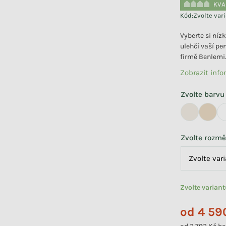
KVA
Kód:
Zvolte var
Vyberte si níz
ulehčí vaší pe
firmě Benlemi
Zobrazit inf
Zvolte barvu
Zvolte rozmě
Zvolte varian
od
4 59