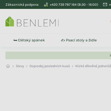
Přejít na obsah
Zákaznická podpora:
+420 739 787 164
r
🛏️ Dětský spánek
✍️ Psací stoly a židle
Slevy
Doprodej posledních kusů
Nízké dřevěné jednolů