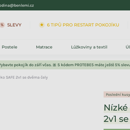
odina@benlemi.cz
SLEVY
6 TIPŮ PRO RESTART POKOJÍKU
Postele
Matrace
Lůžkoviny a textil
Ú
Vybavte pokojík do září včas. 🎀 S kódem PROTEBE5 máte ještě 5% slevu
žko SAFE 2v1 se dvěma čely
Poslední kus
Nízké
2v1 s