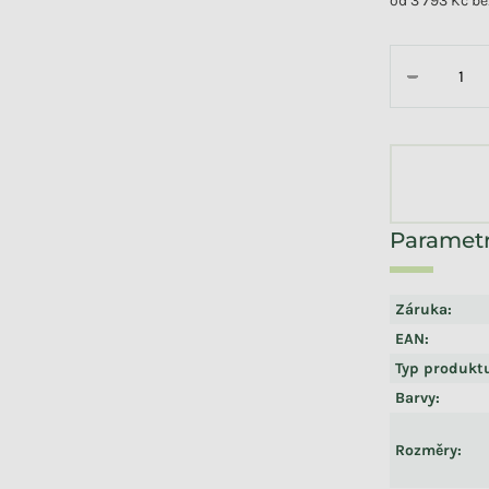
od
3 793 Kč
be
Měrná cena:
−
Záruka
:
EAN
:
Typ produkt
Barvy
:
Rozměry
: