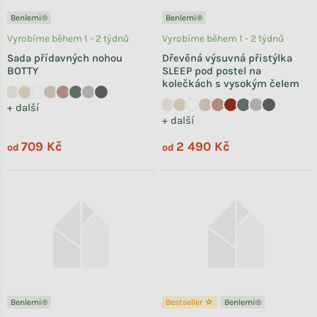
Benlemi®
Benlemi®
Vyrobíme během 1 - 2 týdnů
Vyrobíme během 1 - 2 týdnů
Sada přídavných nohou
Dřevěná výsuvná přistýlka
BOTTY
SLEEP pod postel na
kolečkách s vysokým čelem
+ další
+ další
709 Kč
2 490 Kč
od
od
Benlemi®
Bestseller ☆
Benlemi®