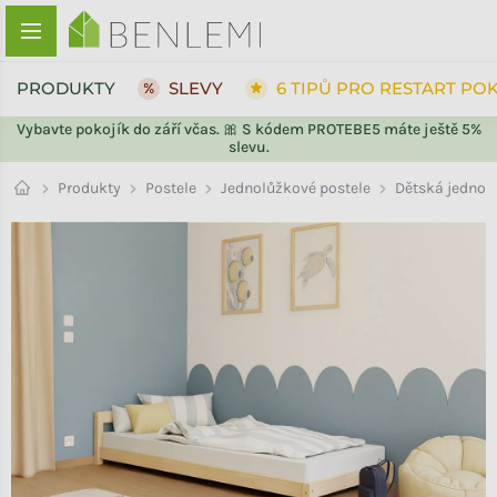
Přejít na obsah
PRODUKTY
SLEVY
6 TIPŮ PRO RESTART PO
Vybavte pokojík do září včas. 🎀 S kódem PROTEBE5 máte ještě 5%
slevu.
ZPĚT DO OBCHODU
Jednolůžkové postele
Produkty
Postele
Dětská jednol