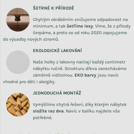
ŠETRNÉ K PŘÍRODĚ
Chytrým obráběním snižujeme odpadovost na
minimum, a tak
šetříme lesy
. Víme, že z přírody
čerpáme, a proto se od roku 2020 zapojujeme
do výsadby nových stromů.
EKOLOGICKÉ LAKOVÁNÍ
Naše holky z lakovny natírají každý centimetr
nábytku ručně. Strukturu dřeva zanecháváme
záměrně viditelnou.
EKO barvy
jsou navíc
vhodné pro děti i alergiky.
JEDNODUCHÁ MONTÁŽ
Vymýšlíme chytrá řešení, díky kterým nábytek
složíte raz dva
.
Navíc v balíku najdete vše
potřebné.