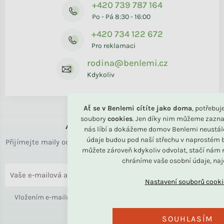
+420 739 787 164
Po - Pá 8:30 - 16:00
+420 734 122 672
Pro reklamaci
rodina@benlemi.cz
Kdykoliv
Ať se v Benlemi cítíte jako doma
, potřebu
soubory
cookies
. Jen díky nim můžeme zazna
Až k vám domů
nás líbí a dokážeme domov Benlemi neustál
údaje budou pod naší střechu v naprostém b
Přijímejte maily od rodiny BENLEMI. Zasíláme jen užitečné info
můžete zároveň kdykoliv odvolat, stačí nám n
o bydlení i slevách.
chráníme vaše osobní údaje, na
ODESLAT
Vložením e-mailu souhlasíte s
podmínkami ochrany osobních
údajů
SOUHLASÍM