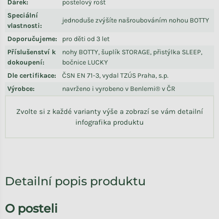
Dárek
:
postelový rošt
Speciální
jednoduše zvýšíte našroubováním nohou BOTTY
vlastnosti
:
Doporučujeme
:
pro děti od 3 let
Příslušenství k
nohy BOTTY, šuplík STORAGE, přistýlka SLEEP,
dokoupení
:
bočnice LUCKY
Dle certifikace
:
ČSN EN 71-3, vydal TZÚS Praha, s.p.
Výrobce
:
navrženo i vyrobeno v Benlemi® v ČR
Zvolte si z každé varianty výše a zobrazí se vám detailní
infografika produktu
Detailní popis produktu
O posteli