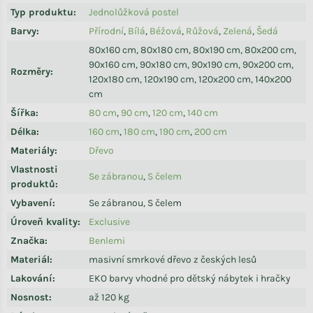
Typ produktu
:
Jednolůžková postel
Barvy
:
Přírodní
,
Bílá
,
Béžová
,
Růžová
,
Zelená
,
Šedá
80x160 cm, 80x180 cm, 80x190 cm, 80x200 cm,
90x160 cm, 90x180 cm, 90x190 cm, 90x200 cm,
Rozměry
:
120x180 cm, 120x190 cm, 120x200 cm, 140x200
cm
Šířka
:
80 cm
,
90 cm
,
120 cm
,
140 cm
Délka
:
160 cm
,
180 cm
,
190 cm
,
200 cm
Materiály
:
Dřevo
Vlastnosti
Se zábranou
,
S čelem
produktů
:
Vybavení
:
Se zábranou, S čelem
Úroveň kvality
:
Exclusive
Značka
:
Benlemi
Materiál
:
masivní smrkové dřevo z českých lesů
Lakování
:
EKO barvy vhodné pro dětský nábytek i hračky
Nosnost
:
až 120 kg