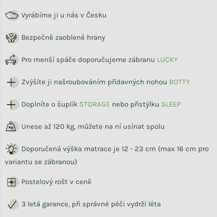
Vyrábíme ji u nás v Česku
Bezpečně zaoblené hrany
Pro menší spáče doporučujeme zábranu
LUCKY
Zvýšíte ji našroubováním přídavných nohou
BOTTY
Doplníte o šuplík
STORAG
E
nebo přistýlku
SLEEP
Unese až 120 kg, můžete na ní usínat spolu
Doporučená výška matrace je 12 - 23 cm (max 16 cm pro
variantu se zábranou)
Postelový rošt v ceně
3 letá garance, při správné péči vydrží léta