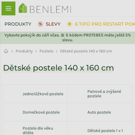
Přejít na obsah
PRODUKTY
SLEVY
6 TIPŮ PRO RESTART PO
Vybavte pokojík do září včas. 🎀 S kódem PROTEBE5 máte ještě 5%
slevu.
Postele
Produkty
Dětské postele 140 x 160 cm
Dětské postele 140 x 160 cm
Patrové a zvýšené
Jednolůžkové postele
postele
Domečkové postele
Auto postele
Postele dle věku
Dětské postele 1 + 1
dítěte