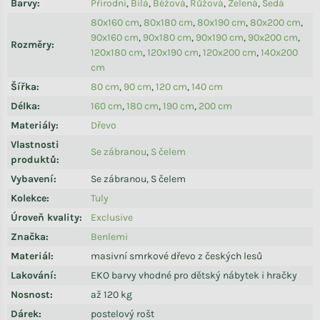
Barvy
:
Přírodní
,
Bílá
,
Béžová
,
Růžová
,
Zelená
,
Šedá
80x160 cm
,
80x180 cm
,
80x190 cm
,
80x200 cm
,
90x160 cm
,
90x180 cm
,
90x190 cm
,
90x200 cm
,
Rozměry
:
120x180 cm
,
120x190 cm
,
120x200 cm
,
140x200
cm
Šířka
:
80 cm
,
90 cm
,
120 cm
,
140 cm
Délka
:
160 cm
,
180 cm
,
190 cm
,
200 cm
Materiály
:
Dřevo
Vlastnosti
Se zábranou
,
S čelem
produktů
:
Vybavení
:
Se zábranou, S čelem
Kolekce
:
Tuly
Úroveň kvality
:
Exclusive
Značka
:
Benlemi
Materiál
:
masivní smrkové dřevo z českých lesů
Lakování
:
EKO barvy vhodné pro dětský nábytek i hračky
Nosnost
:
až 120 kg
Dárek
:
postelový rošt