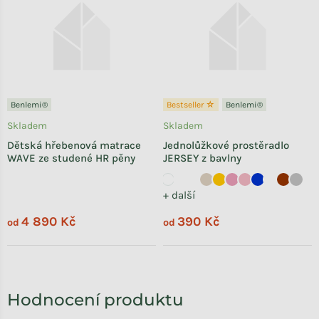
Benlemi®
Bestseller ☆
Benlemi®
Skladem
Skladem
Dětská hřebenová matrace
Jednolůžkové prostěradlo
WAVE ze studené HR pěny
JERSEY z bavlny
+ další
4 890 Kč
390 Kč
od
od
Hodnocení produktu