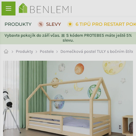
Přejít na obsah
PRODUKTY
SLEVY
6 TIPŮ PRO RESTART PO
Vybavte pokojík do září včas. 🎀 S kódem PROTEBE5 máte ještě 5%
slevu.
ZPĚT DO OBCHODU
Postele
Produkty
Domečková postel TULY s bočním štíte