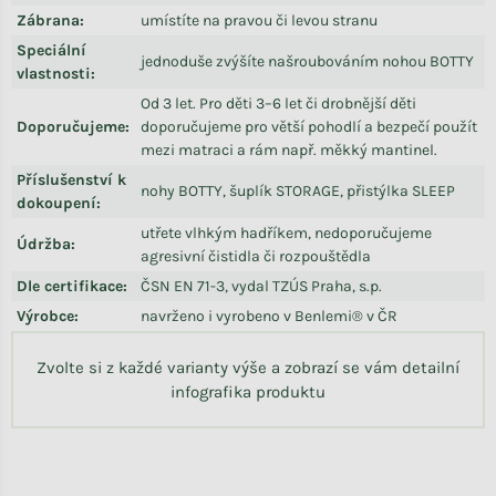
Zábrana
:
umístíte na pravou či levou stranu
Speciální
jednoduše zvýšíte našroubováním nohou BOTTY
vlastnosti
:
Od 3 let. Pro děti 3–6 let či drobnější děti
Doporučujeme
:
doporučujeme pro větší pohodlí a bezpečí použít
mezi matraci a rám např. měkký mantinel.
Příslušenství k
nohy BOTTY, šuplík STORAGE, přistýlka SLEEP
dokoupení
:
utřete vlhkým hadříkem, nedoporučujeme
Údržba
:
agresivní čistidla či rozpouštědla
Dle certifikace
:
ČSN EN 71-3, vydal TZÚS Praha, s.p.
Výrobce
:
navrženo i vyrobeno v Benlemi® v ČR
Zvolte si z každé varianty výše a zobrazí se vám detailní
infografika produktu