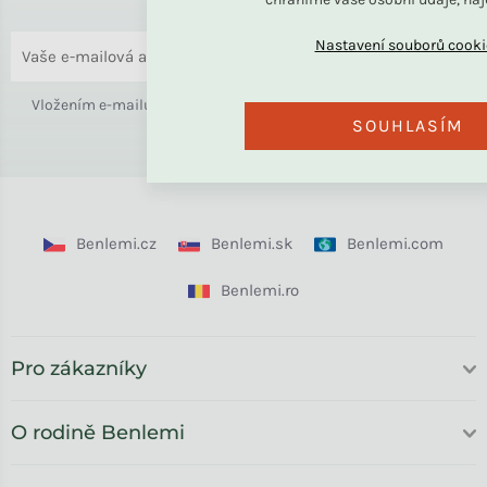
o bydlení i slevách.
ODESLAT
Vložením e-mailu souhlasíte s
podmínkami ochrany osobních
SOUHLASÍM
údajů
Benlemi.cz
Benlemi.sk
Benlemi.com
Benlemi.ro
Pro zákazníky
O rodině Benlemi