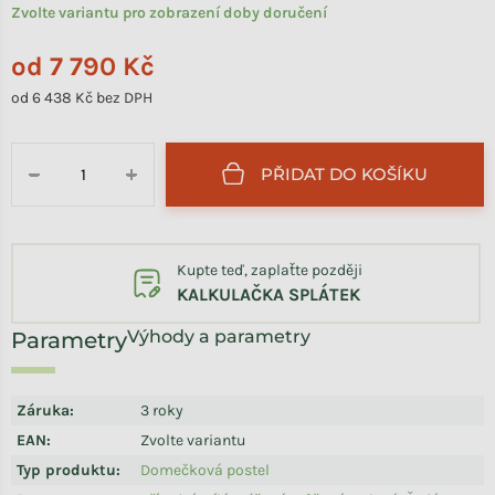
Zvolte variantu pro zobrazení doby doručení
od
7 790 Kč
od
6 438 Kč
bez DPH
Měrná cena:
PŘIDAT DO KOŠÍKU
−
+
Kupte teď, zaplaťte později
KALKULAČKA SPLÁTEK
Výhody a parametry
Záruka
:
3 roky
EAN
:
Zvolte variantu
Typ produktu
:
Domečková postel