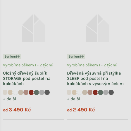
Benlemi®
Benlemi®
Vyrobíme během 1 - 2 týdnů
Vyrobíme během 1 - 2 týdnů
Úložný dřevěný šuplík
Dřevěná výsuvná přistýlka
STORAGE pod postel na
SLEEP pod postel na
kolečkách
kolečkách s vysokým čelem
+ další
+ další
3 490 Kč
2 490 Kč
od
od