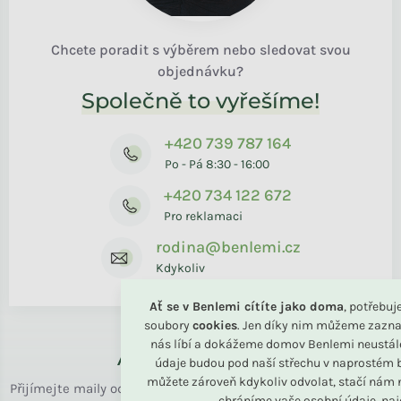
Chcete poradit s výběrem nebo sledovat svou
objednávku?
Společně to vyřešíme!
+420 739 787 164
Po - Pá 8:30 - 16:00
+420 734 122 672
Pro reklamaci
rodina@benlemi.cz
Kdykoliv
Ať se v Benlemi cítíte jako doma
, potřebu
soubory
cookies
. Jen díky nim můžeme zazna
nás líbí a dokážeme domov Benlemi neustál
Až k vám domů
údaje budou pod naší střechu v naprostém b
můžete zároveň kdykoliv odvolat, stačí nám n
Přijímejte maily od rodiny BENLEMI. Zasíláme jen užitečné info
chráníme vaše osobní údaje, na