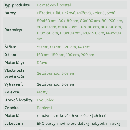
Typ produktu
:
Domečková postel
Barvy
:
Přírodní
,
Bílá
,
Béžová
,
Růžová
,
Zelená
,
Šedá
80x160 cm
,
80x180 cm
,
80x190 cm
,
80x200 cm
,
90x160 cm
,
90x180 cm
,
90x190 cm
,
90x200 cm
,
Rozměry
:
120x180 cm
,
120x190 cm
,
120x200 cm
,
140x200
cm
Šířka
:
80 cm
,
90 cm
,
120 cm
,
140 cm
Délka
:
160 cm
,
180 cm
,
190 cm
,
200 cm
Materiály
:
Dřevo
Vlastnosti
Se zábranou
,
S čelem
produktů
:
Vybavení
:
Se zábranou, S čelem
Kolekce
:
Plotty
Úroveň kvality
:
Exclusive
Značka
:
Benlemi
Materiál
:
masivní smrkové dřevo z českých lesů
Lakování
:
EKO barvy vhodné pro dětský nábytek i hračky