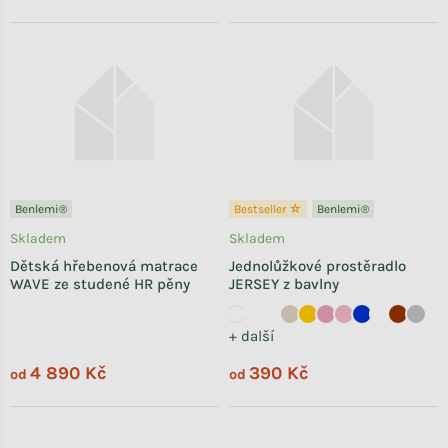
Benlemi®
Bestseller ☆
Benlemi®
Skladem
Skladem
Dětská hřebenová matrace
Jednolůžkové prostěradlo
WAVE ze studené HR pěny
JERSEY z bavlny
+ další
4 890 Kč
390 Kč
od
od