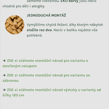
záměrně viditelnou.
EKO barvy
jsou navíc
vhodné pro děti i alergiky.
JEDNODUCHÁ MONTÁŽ
Vymýšlíme chytrá řešení, díky kterým nábytek
složíte raz dva
.
Navíc v balíku najdete vše
potřebné.
→
ZDE si stáhnete montážní návod pro variantu s
otevřeným vstupem
→
ZDE si stáhnete montážní návod pro variantu se
zábranou
→
ZDE si stáhnete montážní návod výztuhy u varianty od
šířky 120 cm