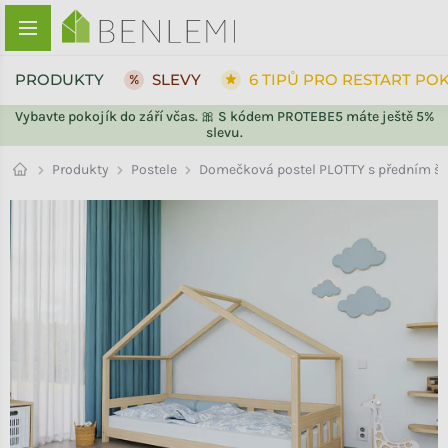
Přejít na obsah
PRODUKTY
SLEVY
6 TIPŮ PRO RESTART PO
Vybavte pokojík do září včas. 🎀 S kódem PROTEBE5 máte ještě 5%
slevu.
ZPĚT DO OBCHODU
Postele
Produkty
Domečková postel PLOTTY s předním št