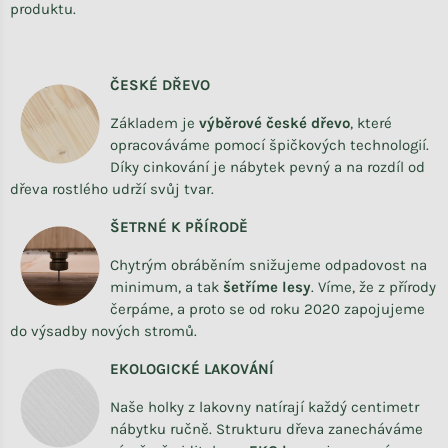
produktu.
ČESKÉ DŘEVO
Základem je
výběrové české dřevo
,
které
opracováváme
pomocí špičkových technologií.
Díky cinkování je nábytek pevný a na rozdíl od
dřeva rostlého udrží svůj tvar.
ŠETRNÉ K PŘÍRODĚ
Chytrým obráběním snižujeme odpadovost na
minimum, a tak
šetříme lesy
. Víme, že z přírody
čerpáme, a proto se od roku 2020 zapojujeme
do výsadby nových stromů.
EKOLOGICKÉ LAKOVÁNÍ
Naše holky z lakovny natírají každý centimetr
nábytku ručně. Strukturu dřeva zanecháváme