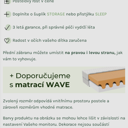
Postelový rošt v ceně
Doplníte o šuplík
STORAG
E
nebo přistýlku
SLEEP
3 letá garance, při správné péči vydrží léta
Radost v očích vašeho dítka zaručena
Přední zábranu můžete umístit
na pravou i levou stranu,
jak
vám to vyhovuje.
Zvolený rozměr odpovídá vnitřnímu prostoru postele a
zároveň rozměrům vhodné matrace.
Barvy produktu na obrázku se mohou lehce lišit v závislosti na
nastavení Vašeho monitoru. Dekorace nejsou součástí