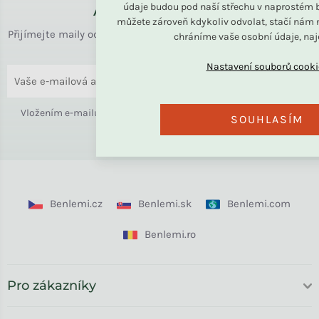
Až k vám domů
údaje budou pod naší střechu v naprostém b
můžete zároveň kdykoliv odvolat, stačí nám n
Přijímejte maily od rodiny BENLEMI. Zasíláme jen užitečné info
chráníme vaše osobní údaje, na
o bydlení i slevách.
ODESLAT
Vložením e-mailu souhlasíte s
podmínkami ochrany osobních
SOUHLASÍM
údajů
Benlemi.cz
Benlemi.sk
Benlemi.com
Benlemi.ro
Pro zákazníky