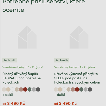
Potřebné příslušenství, které
oceníte
Benlemi®
Benlemi®
Vyrobíme během 1 - 2 týdnů
Vyrobíme během 1 - 2 týdnů
Úložný dřevěný šuplík
Dřevěná výsuvná přistýlka
STORAGE pod postel na
SLEEP pod postel na
kolečkách
kolečkách s vysokým čelem
+ další
+ další
3 490 Kč
2 490 Kč
od
od