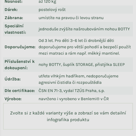
Nosnost
:
až 120 kg
Dárek
:
postelový rošt
Zábrana
:
umístíte na pravou či levou stranu
Speciální
jednoduše zvýšíte našroubováním nohou BOTTY
vlastnosti
:
Od 3 let. Pro děti 3–6 let či drobnější děti
Doporučujeme
:
doporučujeme pro větší pohodlí a bezpečí použít
mezi matraci a rám např. měkký mantinel.
Příslušenství k
nohy BOTTY, šuplík STORAGE, přistýlka SLEEP
dokoupení
:
utřete vlhkým hadříkem, nedoporučujeme
Údržba
:
agresivní čistidla či rozpouštědla
Dle certifikace
:
ČSN EN 71-3, vydal TZÚS Praha, s.p.
Výrobce
:
navrženo i vyrobeno v Benlemi® v ČR
Zvolte si z každé varianty výše a zobrazí se vám detailní
infografika produktu