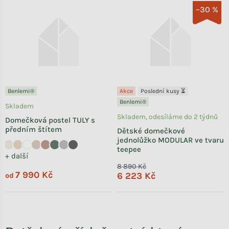
–30 %
Benlemi®
Akce
Poslední kusy ⏳
Benlemi®
Skladem
Skladem, odesíláme do 2 týdnů
Domečková postel TULY s
předním štítem
Dětské domečkové
jednolůžko MODULAR ve tvaru
teepee
+ další
8 890 Kč
7 990 Kč
6 223 Kč
od