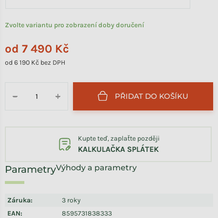
Zvolte variantu pro zobrazení doby doručení
od
7 490 Kč
od
6 190 Kč
bez DPH
Měrná cena:
PŘIDAT DO KOŠÍKU
−
+
Kupte teď, zaplaťte později
KALKULAČKA SPLÁTEK
Výhody a parametry
Záruka
:
3 roky
EAN
:
8595731838333