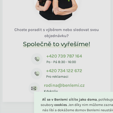
Chcete poradit s výběrem nebo sledovat svou
objednávku?
Společně to vyřešíme!
+420 739 787 164
Po - Pá 8:30 - 16:00
+420 734 122 672
Pro reklamaci
rodina@benlemi.cz
Kdykoliv
Ať se v Benlemi cítíte jako doma
, potřebu
soubory
cookies
. Jen díky nim můžeme zazna
nás líbí a dokážeme domov Benlemi neustál