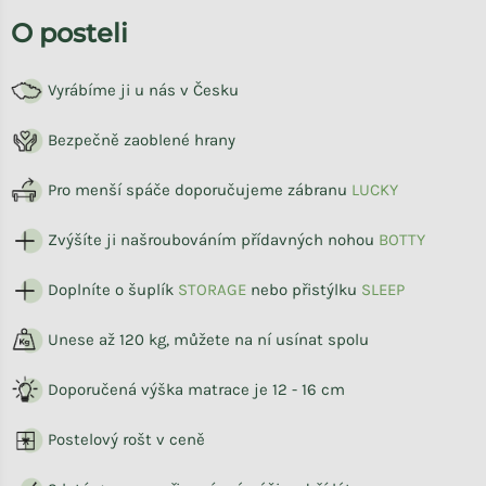
O posteli
Vyrábíme ji u nás v Česku
Bezpečně zaoblené hrany
Pro menší spáče doporučujeme zábranu
LUCKY
Zvýšíte ji našroubováním přídavných nohou
BOTTY
Doplníte o šuplík
STORAG
E
nebo přistýlku
SLEEP
Unese až 120 kg, můžete na ní usínat spolu
Doporučená výška matrace je 12 - 16 cm
Postelový rošt v ceně