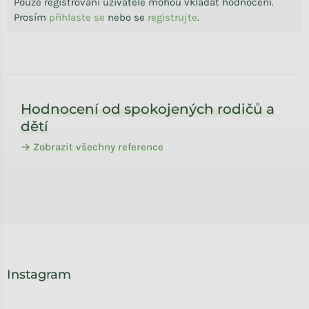
Pouze registrovaní uživatelé mohou vkládat hodnocení.
Prosím
přihlaste se
nebo se
registrujte
.
Zápatí
Hodnocení od spokojených rodičů a
dětí
→ Zobrazit všechny reference
Instagram