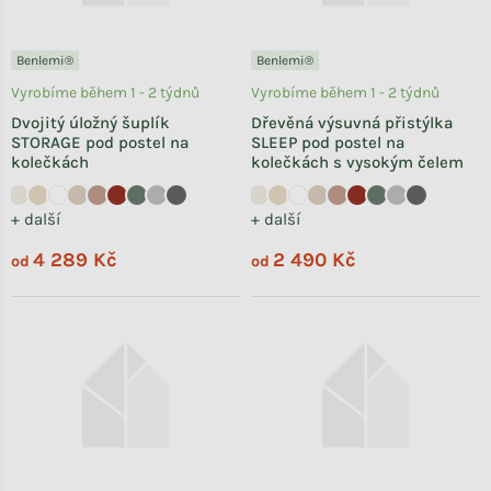
Benlemi®
Benlemi®
Vyrobíme během 1 - 2 týdnů
Vyrobíme během 1 - 2 týdnů
Dvojitý úložný šuplík
Dřevěná výsuvná přistýlka
STORAGE pod postel na
SLEEP pod postel na
kolečkách
kolečkách s vysokým čelem
+ další
+ další
4 289 Kč
2 490 Kč
od
od