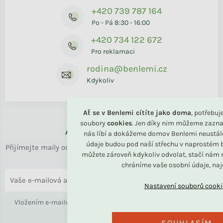
+420 739 787 164
Po - Pá 8:30 - 16:00
+420 734 122 672
Pro reklamaci
rodina@benlemi.cz
Kdykoliv
Ať se v Benlemi cítíte jako doma
, potřebu
soubory
cookies
. Jen díky nim můžeme zazna
Až k vám domů
nás líbí a dokážeme domov Benlemi neustál
údaje budou pod naší střechu v naprostém b
Přijímejte maily od rodiny BENLEMI. Zasíláme jen užitečné info
můžete zároveň kdykoliv odvolat, stačí nám n
o bydlení i slevách.
chráníme vaše osobní údaje, na
ODESLAT
Vložením e-mailu souhlasíte s
podmínkami ochrany osobních
údajů
SOUHLASÍM