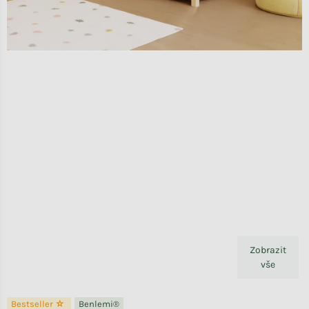
Zobrazit
vše
Bestseller ☆
Benlemi®