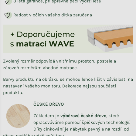
3 letá garance, při správné péči vydrží léta
Radost v očích vašeho dítka zaručena
Zvolený rozměr odpovídá vnitřnímu prostoru postele a
zároveň rozměrům vhodné matrace.
Barvy produktu na obrázku se mohou lehce lišit v závislosti na
nastavení Vašeho monitoru. Dekorace nejsou součástí
produktu.
ČESKÉ DŘEVO
Základem je
výběrové české dřevo
,
které
opracováváme
pomocí špičkových technologií.
Díky cinkování je nábytek pevný a na rozdíl od
dřeva rostlého udrží svůj tvar.