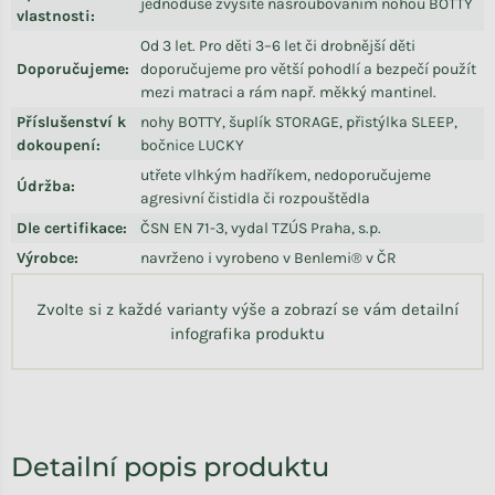
jednoduše zvýšíte našroubováním nohou BOTTY
vlastnosti
:
Od 3 let. Pro děti 3–6 let či drobnější děti
Doporučujeme
:
doporučujeme pro větší pohodlí a bezpečí použít
mezi matraci a rám např. měkký mantinel.
Příslušenství k
nohy BOTTY, šuplík STORAGE, přistýlka SLEEP,
dokoupení
:
bočnice LUCKY
utřete vlhkým hadříkem, nedoporučujeme
Údržba
:
agresivní čistidla či rozpouštědla
Dle certifikace
:
ČSN EN 71-3, vydal TZÚS Praha, s.p.
Výrobce
:
navrženo i vyrobeno v Benlemi® v ČR
Zvolte si z každé varianty výše a zobrazí se vám detailní
infografika produktu
Detailní popis produktu