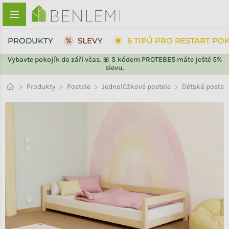
Přejít na obsah
PRODUKTY
SLEVY
6 TIPŮ PRO RESTART PO
Vybavte pokojík do září včas. 🎀 S kódem PROTEBE5 máte ještě 5%
slevu.
ZPĚT DO OBCHODU
Jednolůžkové postele
Produkty
Postele
Dětská postel