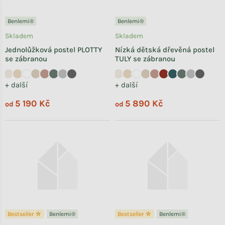
Benlemi®
Benlemi®
Skladem
Skladem
Jednolůžková postel PLOTTY
Nízká dětská dřevěná postel
se zábranou
TULY se zábranou
+ další
+ další
5 190 Kč
5 890 Kč
od
od
Bestseller ☆
Benlemi®
Bestseller ☆
Benlemi®