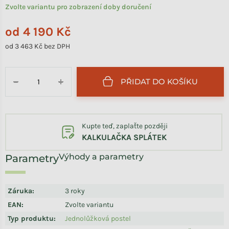
Zvolte variantu pro zobrazení doby doručení
od
4 190 Kč
od
3 463 Kč
bez DPH
Měrná cena:
PŘIDAT DO KOŠÍKU
−
+
Kupte teď, zaplaťte později
KALKULAČKA SPLÁTEK
Výhody a parametry
Záruka
:
3 roky
EAN
:
Zvolte variantu
Typ produktu
:
Jednolůžková postel