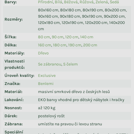
Barvy
:
Přírodní
,
Bílá
,
Béžová
,
Růžová
,
Zelená
,
Šedá
80x160 cm, 80x180 cm, 80x190 cm, 80x200 cm,
90x160 cm, 90x180 cm, 90x190 cm, 90x200 cm,
Rozměry
:
120x180 cm, 120x190 cm, 120x200 cm, 140x200
cm
Šířka
:
80 cm
,
90 cm
,
120 cm
,
140 cm
Délka
:
160 cm
,
180 cm
,
190 cm
,
200 cm
Materiály
:
Dřevo
Vlastnosti
Se zábranou
,
S čelem
produktů
:
Úroveň kvality
:
Exclusive
Značka
:
Benlemi
Materiál
:
masivní smrkové dřevo z českých lesů
Lakování
:
EKO barvy vhodné pro dětský nábytek i hračky
Nosnost
:
až 120 kg
Dárek
:
postelový rošt
Zábrana
:
umístíte na pravou či levou stranu
Speciální