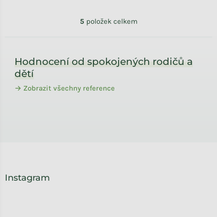
Ovládací prvky výpisu
5
položek celkem
Zápatí
Hodnocení od spokojených rodičů a
dětí
→ Zobrazit všechny reference
Instagram