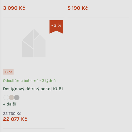
3 090 Kč
5 190 Kč
–3 %
Akce
Odesíláme během 1 - 3 týdnů
Designový dětský pokoj KUBI
+ další
22 760 Kč
22 077 Kč