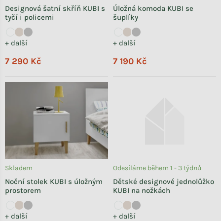
Designová šatní skříň KUBI s
Úložná komoda KUBI se
tyčí i policemi
šuplíky
+ další
+ další
7 290 Kč
7 190 Kč
Skladem
Odesíláme během 1 - 3 týdnů
Noční stolek KUBI s úložným
Dětské designové jednolůžko
prostorem
KUBI na nožkách
+ další
+ další