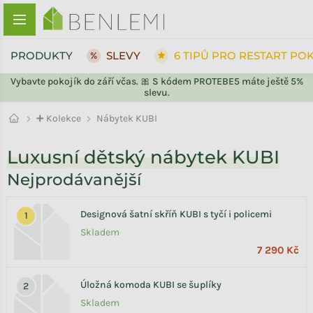
Přejít na obsah
PRODUKTY
SLEVY
6 TIPŮ PRO RESTART PO
Vybavte pokojík do září včas. 🎀 S kódem PROTEBE5 máte ještě 5%
slevu.
➕ Kolekce
Nábytek KUBI
Luxusní dětský nábytek KUBI
Nejprodávanější
Designová šatní skříň KUBI s tyčí i policemi
Skladem
7 290 Kč
Úložná komoda KUBI se šuplíky
Skladem