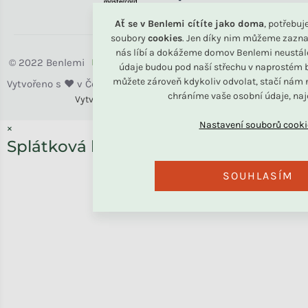
Ať se v Benlemi cítíte jako doma
, potřebu
soubory
cookies
. Jen díky nim můžeme zazna
nás líbí a dokážeme domov Benlemi neustál
Benlemi
údaje budou pod naší střechu v naprostém b
můžete zároveň kdykoliv odvolat, stačí nám n
chráníme vaše osobní údaje, na
Vytvořili
Benlemi &
Shoptet
×
Splátková kalkulačka ESSOX
SOUHLASÍM