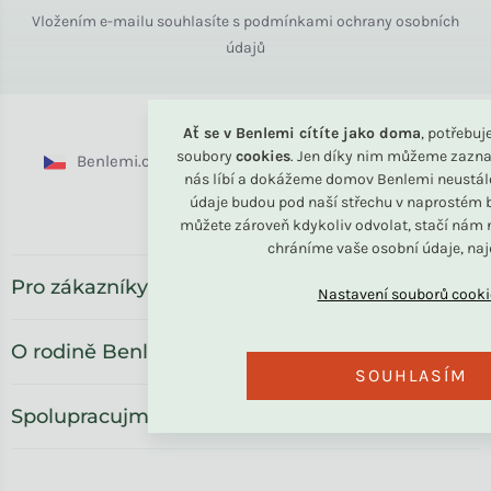
Vložením e-mailu souhlasíte s
podmínkami ochrany osobních
údajů
Ať se v Benlemi cítíte jako doma
, potřebu
soubory
cookies
. Jen díky nim můžeme zazna
Benlemi.cz
Benlemi.sk
Benlemi.com
nás líbí a dokážeme domov Benlemi neustál
údaje budou pod naší střechu v naprostém b
Benlemi.ro
můžete zároveň kdykoliv odvolat, stačí nám n
chráníme vaše osobní údaje, na
Pro zákazníky
O rodině Benlemi
SOUHLASÍM
Spolupracujme