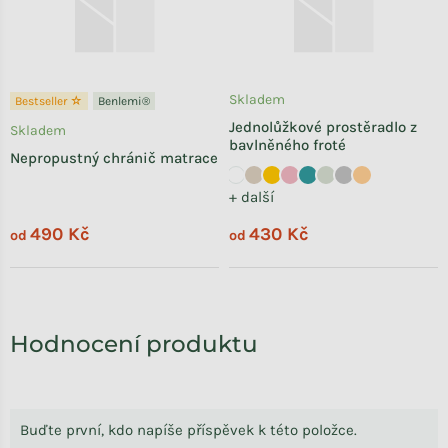
Skladem
Bestseller ☆
Benlemi®
Jednolůžkové prostěradlo z
Skladem
bavlněného froté
Nepropustný chránič matrace
+ další
490 Kč
430 Kč
od
od
Hodnocení produktu
Buďte první, kdo napíše příspěvek k této položce.