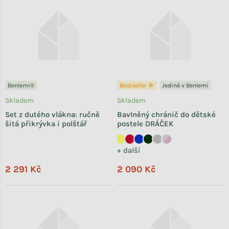
Benlemi®
Bestseller ☆
Jedině v Benlemi
Skladem
Skladem
Set z dutého vlákna: ručně
Bavlněný chránič do dětské
šitá přikrývka i polštář
postele DRÁČEK
+ další
2 291 Kč
2 090 Kč