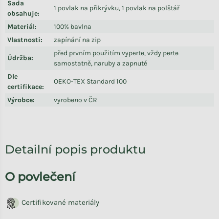
Sada
1 povlak na přikrývku, 1 povlak na polštář
obsahuje
:
Materiál
:
100% bavlna
Vlastnosti
:
zapínání na zip
před prvním použitím vyperte, vždy perte
Údržba
:
samostatně, naruby a zapnuté
Dle
OEKO-TEX Standard 100
certifikace
:
Výrobce
:
vyrobeno v ČR
Detailní popis produktu
O povlečení
Certifikované materiály