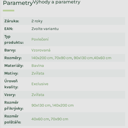
Výhody a parametry
Záruka
:
2 roky
EAN
:
Zvolte variantu
Typ
Povlečení
produktu
:
Barvy
:
Vzorovaná
Rozměry
:
140x200 cm, 70x90 cm
,
90x130 cm,40x60 cm
Materiály
:
Bavlna
Motivy
:
Zvířata
Úroveň
Exclusive
kvality
:
Vzory
:
Zvířata
Rozměr
90x130 cm
,
140x200 cm
přikrývky
:
Rozměr
40x60 cm
,
70x90 cm
polštáře
: