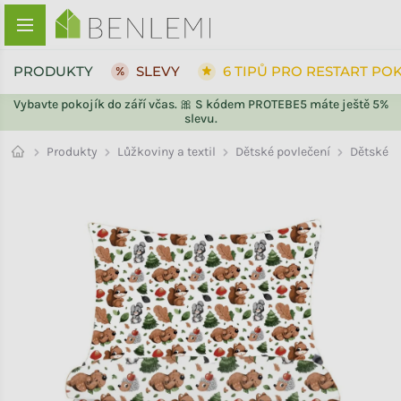
Přejít na obsah
PRODUKTY
SLEVY
6 TIPŮ PRO RESTART PO
Vybavte pokojík do září včas. 🎀 S kódem PROTEBE5 máte ještě 5%
slevu.
ZPĚT DO OBCHODU
ZPĚT DO OBCHODU
Dětské
Produkty
Lůžkoviny a textil
Dětské povlečení