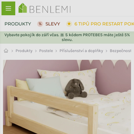
Přejít na obsah
PRODUKTY
SLEVY
6 TIPŮ PRO RESTART PO
Vybavte pokojík do září včas. 🎀 S kódem PROTEBE5 máte ještě 5%
slevu.
ZPĚT DO OBCHODU
Příslušenství a doplňky
Produkty
Postele
Bezpečnostn