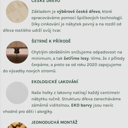
ČESKÉ DŘEVO
Základem je
výběrové české dřevo
,
které
opracováváme
pomocí špičkových technologií.
Díky cinkování je nábytek pevný a na rozdíl od
dřeva rostlého udrží svůj tvar.
ŠETRNÉ K PŘÍRODĚ
Chytrým obráběním snižujeme odpadovost na
minimum, a tak
šetříme lesy
. Víme, že z přírody
čerpáme, a proto se od roku 2020 zapojujeme
do výsadby nových stromů.
EKOLOGICKÉ LAKOVÁNÍ
Naše holky z lakovny natírají každý centimetr
nábytku ručně. Strukturu dřeva zanecháváme
záměrně viditelnou.
EKO barvy
jsou navíc
vhodné pro děti i alergiky.
JEDNODUCHÁ MONTÁŽ