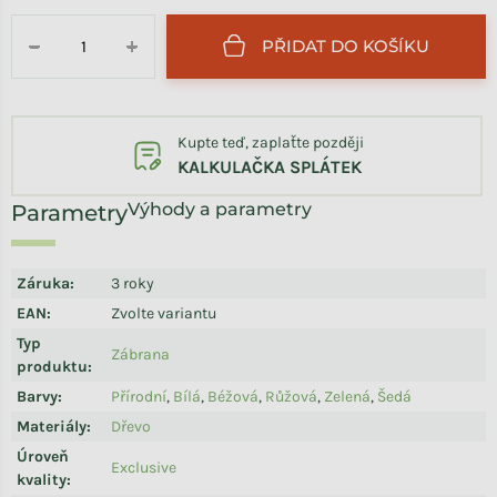
PŘIDAT DO KOŠÍKU
−
+
Kupte teď, zaplaťte později
KALKULAČKA SPLÁTEK
Výhody a parametry
Záruka
:
3 roky
EAN
:
Zvolte variantu
Typ
Zábrana
produktu
:
Barvy
:
Přírodní
,
Bílá
,
Béžová
,
Růžová
,
Zelená
,
Šedá
Materiály
:
Dřevo
Úroveň
Exclusive
kvality
: