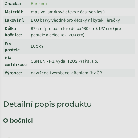
Značka
:
Benlemi
Materiál
:
masivní smrkové dřevo z českých lesů
Lakování
:
EKO barvy vhodné pro dětský nábytek i hračky
Délka
97 cm (pro postele o délce 160 cm), 127 cm (pro
bočnice
:
postele o délce 180-200 cm)
Pro
LUCKY
postele
:
Dle
ČSN EN 71-3, vydal TZÚS Praha, s.p.
certifikace
:
Výrobce
:
navrženo i vyrobeno v Benlemi® v ČR
Detailní popis produktu
O bočnici