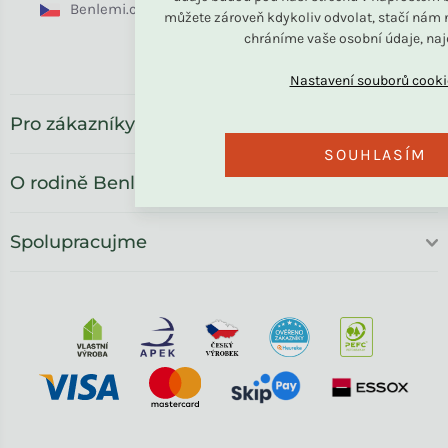
Benlemi.cz
Benlemi.sk
Benlemi.com
můžete zároveň kdykoliv odvolat, stačí nám n
chráníme vaše osobní údaje, na
Benlemi.ro
Pro zákazníky
SOUHLASÍM
O rodině Benlemi
Spolupracujme