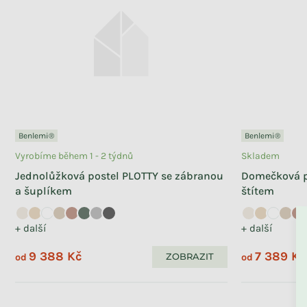
Benlemi®
Benlemi®
Vyrobíme během 1 - 2 týdnů
Skladem
Jednolůžková postel PLOTTY se zábranou
Domečková p
a šuplíkem
štítem
+ další
+ další
9 388 Kč
7 389 Kč
ZOBRAZIT
od
od