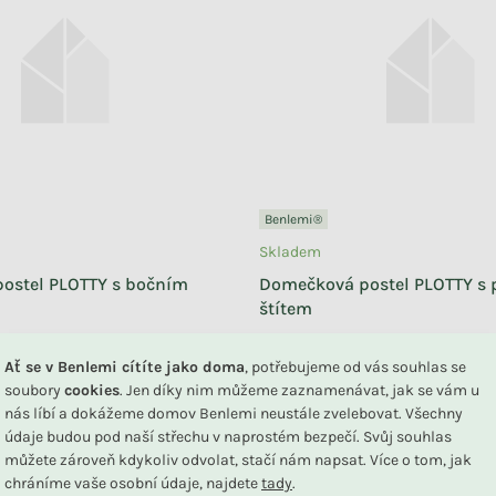
Benlemi®
Skladem
ostel PLOTTY s bočním
Domečková postel PLOTTY s
štítem
Ať se v Benlemi cítíte jako doma
, potřebujeme od vás souhlas se
+ další
soubory
cookies
. Jen díky nim můžeme zaznamenávat, jak se vám u
7 490 Kč
nás líbí a dokážeme domov Benlemi neustále zvelebovat. Všechny
ZOBRAZIT
od
údaje budou pod naší střechu v naprostém bezpečí. Svůj souhlas
můžete zároveň kdykoliv odvolat, stačí nám napsat. Více o tom, jak
chráníme vaše osobní údaje, najdete
tady
.