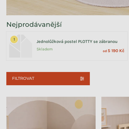
Béžová
Růžová
23
23
Zelená
Šedá
23
23
Nejprodávanější
Rozměry
Jednolůžková postel PLOTTY se zábranou
80x160 cm
8
Skladem
5 190 Kč
od
80x180 cm
8
80x190 cm
8
80x200 cm
8
FILTROVAT
90x160 cm
8
90x180 cm
8
Výpis produktů
90x190 cm
8
90x200 cm
16
120x180 cm
8
Položek k zobrazení:
23