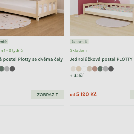
emi®
Benlemi®
 1 - 2 týdnů
Skladem
 postel Plotty se dvěma čely
Jednolůžková postel PLOTTY
+ další
5 190 Kč
ZOBRAZIT
od