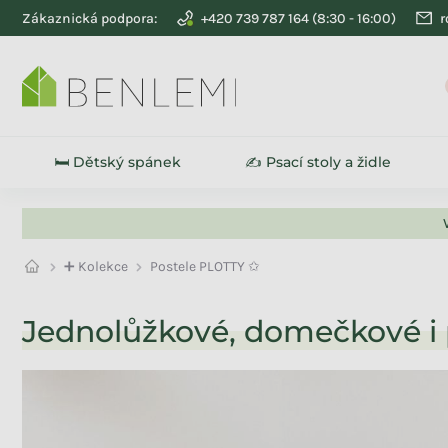
Přejít na obsah
Zákaznická podpora:
+420 739 787 164
r
🛏️ Dětský spánek
✍️ Psací stoly a židle
➕ Kolekce
Postele PLOTTY ✩
Jednolůžkové, domečkové i 
Na skladě
12
Akce
7