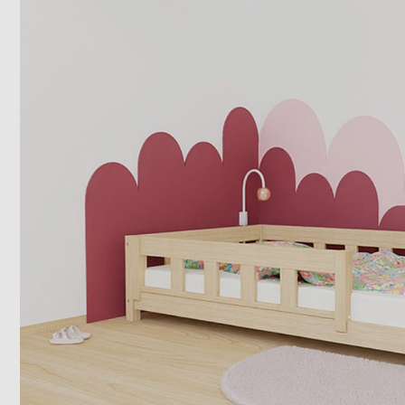
Typ produktu
Domečková postel
2
Jednolůžková postel
12
Patrová postel
6
Vyvýšená postel
1
Sada
7
Zábrana
1
Přídavné nohy
1
Barvy
Přírodní
Bílá
23
23