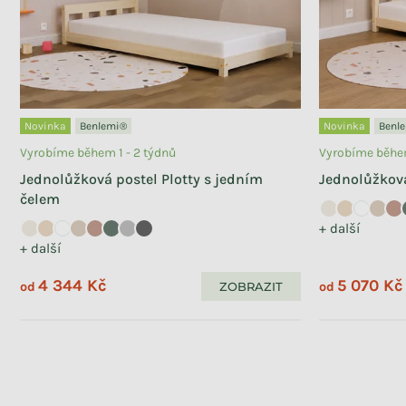
120x190 cm
8
120x200 cm
11
140x200 cm
8
75 cm
1
Novinka
Benlemi®
Novinka
Benl
97 cm
1
Vyrobíme během 1 - 2 týdnů
Vyrobíme během
127 cm
1
Jednolůžková postel Plotty s jedním
Jednolůžková
90x200,120x200 cm
3
čelem
+ další
+ další
4 344 Kč
5 070 Kč
ZOBRAZIT
od
od