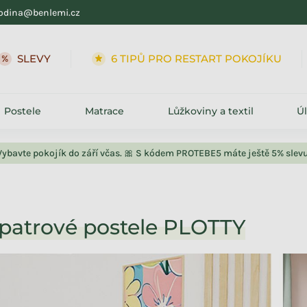
odina@benlemi.cz
SLEVY
6 TIPŮ PRO RESTART POKOJÍKU
Postele
Matrace
Lůžkoviny a textil
Ú
Vybavte pokojík do září včas. 🎀 S kódem PROTEBE5 máte ještě 5% slevu
patrové postele PLOTTY