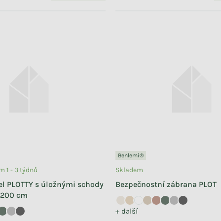
Benlemi®
 1 - 3 týdnů
Skladem
el PLOTTY s úložnými schody
Bezpečnostní zábrana PLOT
x200 cm
+ další