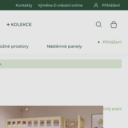
Kontakty
Výměna či vrácení online
Přihlášení
➕ KOLEKCE
Přihlášení
ložné prostory
Nástěnné panely
.
Celý popis