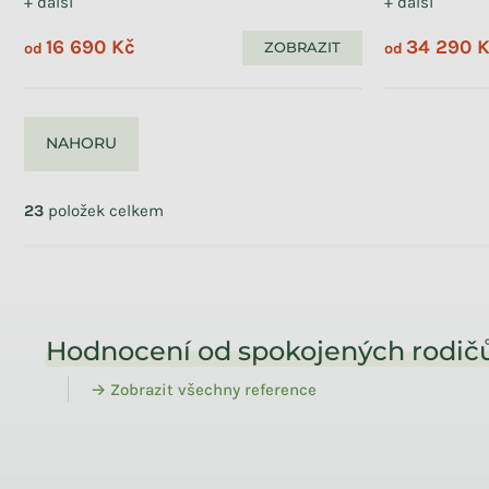
+ další
+ další
16 690 Kč
34 290 
ZOBRAZIT
od
od
NAHORU
Ovládací prvky výpisu
23
položek celkem
Zápatí
Hodnocení od spokojených rodičů
→ Zobrazit všechny reference