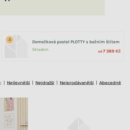
Domečková postel PLOTTY s bočním štítem
Skladem
7 389 Kč
od
e
Nejlevnější
Nejdražší
Nejprodávanější
Abecedně