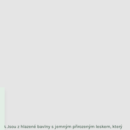
PŘEJÍT DO KOŠÍKU
100.
Jsou z hlazené bavlny s jemným přirozeným leskem, který