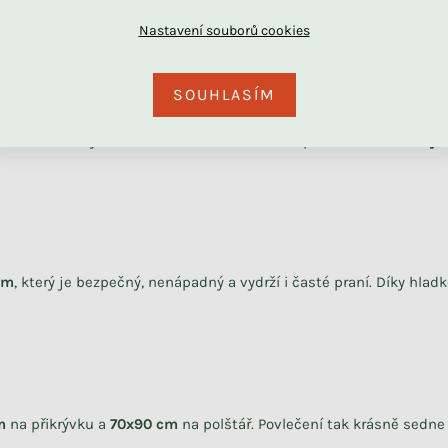
DU
SOUHLASÍM
na detail
. Díky zručnosti našich švadlen má povlečení
dokonalý v
Skladem
Skladem
Set z dutého vlákna: ručně
Bavlněný chránič do dětské
šitá přikrývka i polštář
postele DRÁČEK
+ další
em
, který je bezpečný, nenápadný a vydrží i časté praní. Díky hla
2 291 Kč
2 090 Kč
cm
na přikrývku a
70x90 cm
na polštář. Povlečení tak krásně sedne