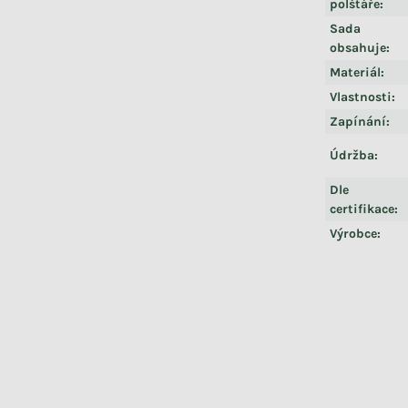
polštáře
:
Sada
obsahuje
:
Materiál
:
Vlastnosti
:
Zapínání
:
Údržba
:
Dle
certifikace
:
Výrobce
: