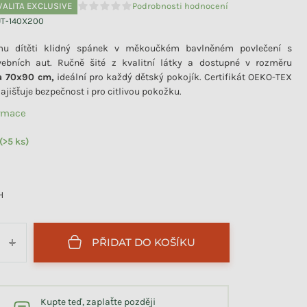
VALITA EXCLUSIVE
Podrobnosti hodnocení
Průměrné hodnocení produktu je 0,0 z 5 hvězdiče
UT-140X200
mu dítěti klidný spánek v měkoučkém bavlněném povlečení s
ebních aut. Ručně šité z kvalitní látky a dostupné v rozměru
a 70x90 cm,
ideální pro každý dětský pokojík. Certifikát OEKO-TEX
ajišťuje bezpečnost i pro citlivou pokožku.
ormace
(>5 ks)
H
PŘIDAT DO KOŠÍKU
+
Kupte teď, zaplaťte později