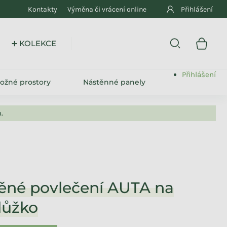
Kontakty
Výměna či vrácení online
Přihlášení
➕ KOLEKCE
Přihlášení
ložné prostory
Nástěnné panely
.
ěné povlečení AUTA na
lůžko