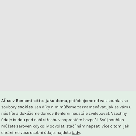
DU
Ať se v Benlemi cítíte jako doma
, potřebujeme od vás souhlas se
arev v závislosti na nastavení vašeho monitoru.
soubory
cookies
. Jen díky nim můžeme zaznamenávat, jak se vám u
nás líbí a dokážeme domov Benlemi neustále zvelebovat. Všechny
údaje budou pod naší střechu v naprostém bezpečí. Svůj souhlas
Související produkty
můžete zároveň kdykoliv odvolat, stačí nám napsat. Více o tom, jak
em i k přírodě. Splňují mezinárodní normu
OEKO-TEX® Standard 
chráníme vaše osobní údaje, najdete
tady
.