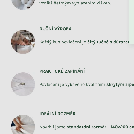
vzniká šetrným vyhlazením vláken.
ZPĚT DO OBCHO
RUČNÍ VÝROBA
Každý kus povlečení je
šitý ručně s důrazem 
Skladem
Jednolůžkové prostěradlo
JERSEY z bavlny
PRAKTICKÉ ZAPÍNÁNÍ
+ další
Povlečení je vybaveno kvalitním
skrytým zip
390 Kč
od
IDEÁLNÍ ROZMĚR
Navrhli jsme
standardní rozměr
–
140x200 