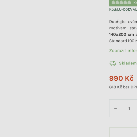
K
Kód:
LU-0017/A
Dopřejte své
motivem stav
140x200 cm 
Standard 100 z
Zobrazit inf
Skladem
990 Kč
818 Kč bez DP
Měrná cena:
−