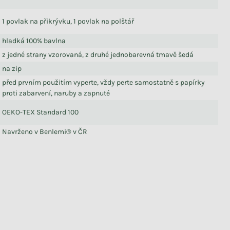
1 povlak na přikrývku, 1 povlak na polštář
hladká 100% bavlna
z jedné strany vzorovaná, z druhé jednobarevná tmavě šedá
na zip
před prvním použitím vyperte, vždy perte samostatně s papírky
proti zabarvení, naruby a zapnuté
OEKO-TEX Standard 100
Navrženo v Benlemi® v ČR