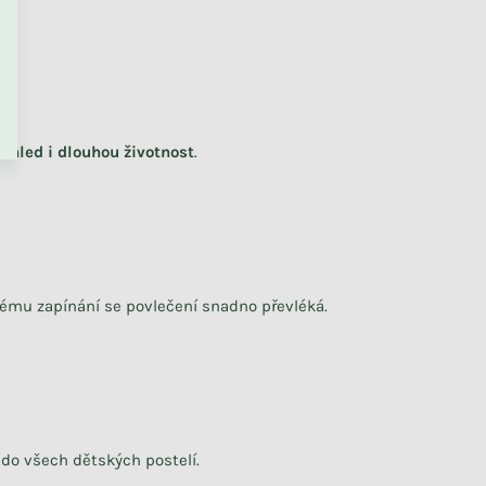
PŘEJÍT DO KOŠÍKU
zhled i dlouhou životnost
.
Odesíláme během 1 - 3 týdnů
Sedací matrace do dětského
pokoje BOUCLÉ
+ další
dkému zapínání se povlečení snadno převléká.
4 659 Kč
 do všech dětských postelí
.