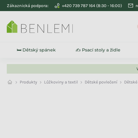
Přejít na obsah
Zákaznická podpora:
+420 739 787 164
r
🛏️ Dětský spánek
✍️ Psací stoly a židle
Produkty
Lůžkoviny a textil
Dětské povlečení
Dětské