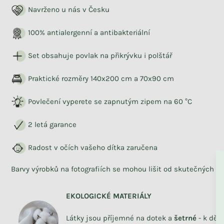
Navrženo u nás v Česku
100% antialergenní a antibakteriální
Set obsahuje povlak na přikrývku i polštář
Praktické rozměry 140x200 cm a 70x90 cm
Povlečení vyperete se zapnutým zipem na 60 °C
2 letá garance
ZPĚT DO OBCHO
Radost v očích vašeho dítka zaručena
Barvy výrobků na fotografiích se mohou lišit od skutečných b
EKOLOGICKÉ MATERIÁLY
Látky jsou příjemné na dotek a
šetrné
- k dět