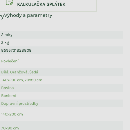
KALKULAČKA SPLÁTEK
Výhody a parametry
2 roky
2 kg
8595731828808
Povlečení
Bílá
,
Oranžová
,
Šedá
140x200 cm, 70x90 cm
Bavlna
Benlemi
Dopravní prostředky
140x200 cm
70x90 cm