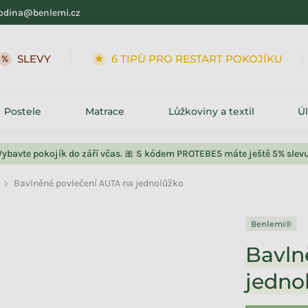
odina@benlemi.cz
SLEVY
6 TIPŮ PRO RESTART POKOJÍKU
Postele
Matrace
Lůžkoviny a textil
Ú
Vybavte pokojík do září včas. 🎀 S kódem PROTEBE5 máte ještě 5% slevu
Bavlněné povlečení AUTA na jednolůžko
Benlemi®
Bavln
jedno