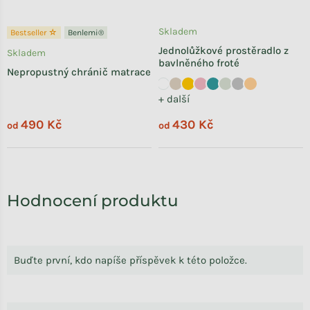
Skladem
Bestseller ☆
Benlemi®
Jednolůžkové prostěradlo z
Skladem
bavlněného froté
Nepropustný chránič matrace
+ další
490 Kč
430 Kč
od
od
Hodnocení produktu
Buďte první, kdo napíše příspěvek k této položce.