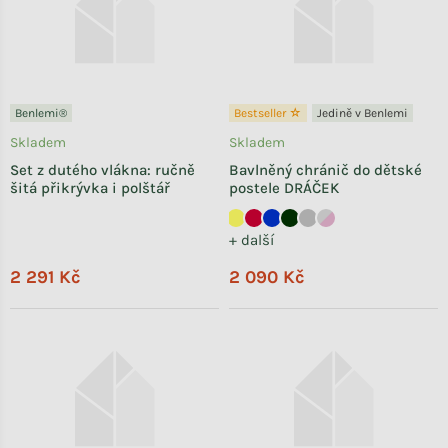
Benlemi®
Bestseller ☆
Jedině v Benlemi
Skladem
Skladem
Set z dutého vlákna: ručně
Bavlněný chránič do dětské
šitá přikrývka i polštář
postele DRÁČEK
+ další
2 291 Kč
2 090 Kč