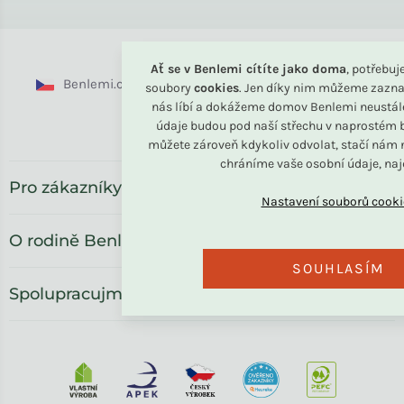
Ať se v Benlemi cítíte jako doma
, potřebu
Benlemi.cz
Benlemi.sk
Benlemi.com
soubory
cookies
. Jen díky nim můžeme zazna
nás líbí a dokážeme domov Benlemi neustál
Benlemi.ro
údaje budou pod naší střechu v naprostém b
můžete zároveň kdykoliv odvolat, stačí nám n
chráníme vaše osobní údaje, na
Pro zákazníky
O rodině Benlemi
SOUHLASÍM
Spolupracujme