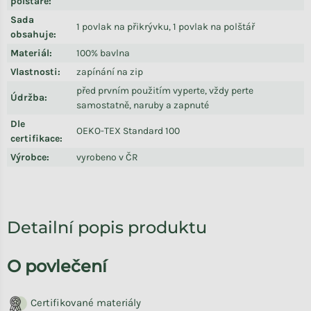
polštáře
:
Sada
1 povlak na přikrývku, 1 povlak na polštář
obsahuje
:
Materiál
:
100% bavlna
Vlastnosti
:
zapínání na zip
před prvním použitím vyperte, vždy perte
Údržba
:
samostatně, naruby a zapnuté
Dle
OEKO-TEX Standard 100
certifikace
:
Výrobce
:
vyrobeno v ČR
Detailní popis produktu
O povlečení
Certifikované materiály