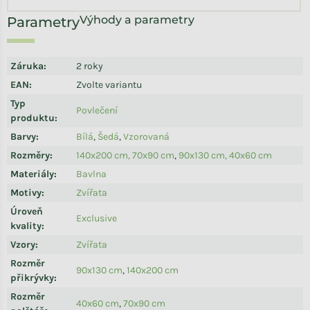
Výhody a parametry
Záruka
:
2 roky
EAN
:
Zvolte variantu
Typ
Povlečení
produktu
:
Barvy
:
Bílá
,
Šedá
,
Vzorovaná
Rozměry
:
140x200 cm, 70x90 cm
,
90x130 cm, 40x60 cm
Materiály
:
Bavlna
Motivy
:
Zvířata
Úroveň
Exclusive
kvality
:
Vzory
:
Zvířata
Rozměr
90x130 cm
,
140x200 cm
přikrývky
:
Rozměr
40x60 cm
,
70x90 cm