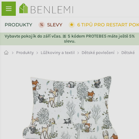
Přejít na obsah
PRODUKTY
SLEVY
6 TIPŮ PRO RESTART PO
Vybavte pokojík do září včas. 🎀 S kódem PROTEBE5 máte ještě 5%
slevu.
ZPĚT DO OBCHODU
ZPĚT DO OBCHODU
Dětské
Produkty
Lůžkoviny a textil
Dětské povlečení