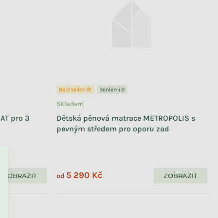
Bestseller ☆
Benlemi®
Skladem
AT pro 3
Dětská pěnová matrace METROPOLIS s
pevným středem pro oporu zad
5 290 Kč
ZOBRAZIT
ZOBRAZIT
od