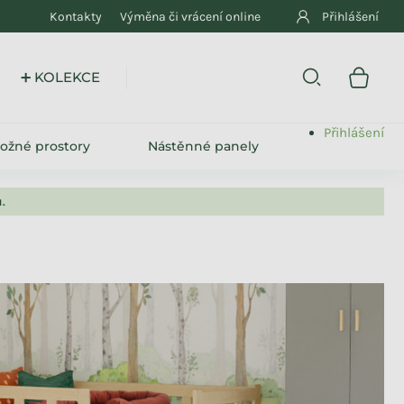
Kontakty
Výměna či vrácení online
Přihlášení
➕ KOLEKCE
Přihlášení
ložné prostory
Nástěnné panely
.