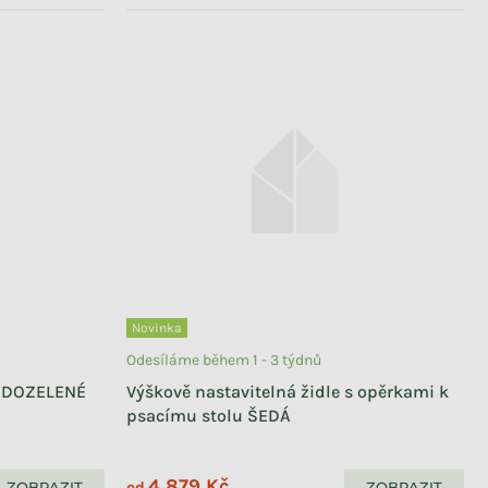
Novinka
Odesíláme během 1 - 3 týdnů
ŠEDOZELENÉ
Výškově nastavitelná židle s opěrkami k
psacímu stolu ŠEDÁ
4 879 Kč
ZOBRAZIT
ZOBRAZIT
od