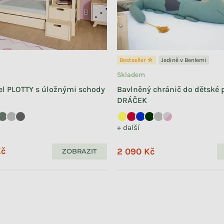
Bestseller ☆
Jedině v Benlemi
Skladem
el PLOTTY s úložnými schody
Bavlněný chránič do dětské 
DRÁČEK
+ další
Kč
2 090 Kč
ZOBRAZIT