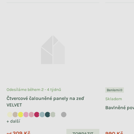
Odesíláme během 2 - 4 týdnů
Benlemi®
Čtvercové čalouněné panely na zeď
Skladem
VELVET
Bavlněné pov
+ další
309 Kč
990 Kč
ZOBRAZIT
od