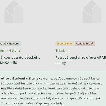
edině v Benlemi
Bestseller ☆
Cenový hit 🎉
m 4 - 6 týdnů
Skladem
ná komoda do dětského
Patrová postel ze dřeva ARAR
SHKA bílá
osoby
+ další
Ať se v Benlemi cítíte jako doma
, potřebujeme od vás souhlas se
soubory
cookies
. Jen díky nim můžeme zaznamenávat, jak se vám u
11 090 Kč
DO KOŠÍKU
od
nás líbí a dokážeme domov Benlemi neustále zvelebovat. Všechny
údaje budou pod naší střechu v naprostém bezpečí. Svůj souhlas
můžete zároveň kdykoliv odvolat, stačí nám napsat. Více o tom, jak
chráníme vaše osobní údaje, najdete
tady
.