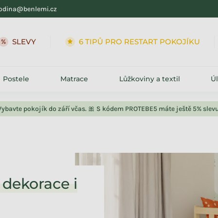
odina@benlemi.cz
SLEVY
6 TIPŮ PRO RESTART POKOJÍKU
Postele
Matrace
Lůžkoviny a textil
Ú
Vybavte pokojík do září včas. 🎀 S kódem PROTEBE5 máte ještě 5% slevu
 dekorace i