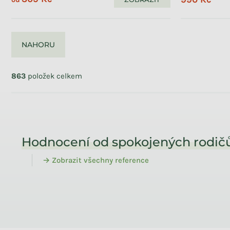
NAHORU
Ovládací prvky výpisu
863
položek celkem
Zápatí
Hodnocení od spokojených rodičů
→ Zobrazit všechny reference