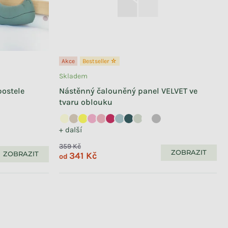
Akce
Bestseller ☆
Skladem
postele
Nástěnný čalouněný panel VELVET ve
tvaru oblouku
+ další
359 Kč
ZOBRAZIT
ZOBRAZIT
341 Kč
od