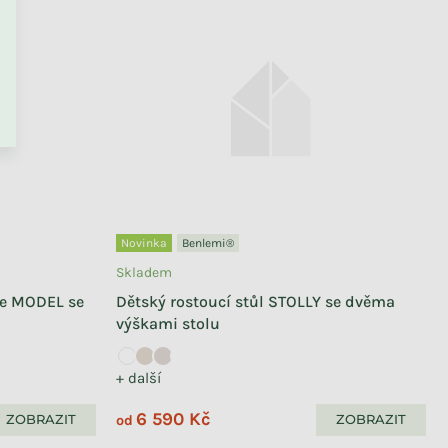
PŘEJÍT DO KOŠÍKU
Novinka
Benlemi®
Skladem
je MODEL se
Dětský rostoucí stůl STOLLY se dvěma
výškami stolu
+ další
6 590 Kč
ZOBRAZIT
ZOBRAZIT
od