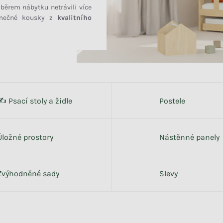
běrem nábytku netrávili více
mečné kousky z
kvalitního
polštář, psa i vaši polovičku.
it zpět.
✍️ Psací stoly a židle
Postele
Úložné prostory
Nástěnné panely
Zvýhodněné sady
Slevy