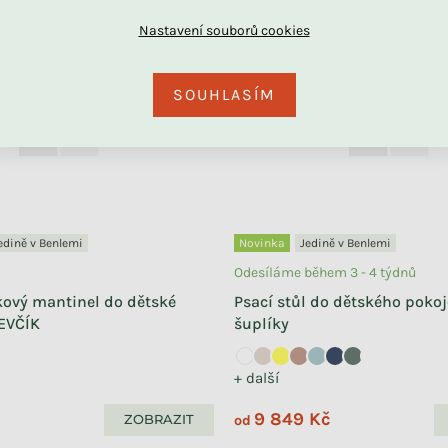
DU
SOUHLASÍM
edině v Benlemi
Novinka
Jedině v Benlemi
Odesíláme během 3 - 4 týdnů
kový mantinel do dětské
Psací stůl do dětského poko
EVČÍK
šuplíky
+ další
9 849 Kč
ZOBRAZIT
od