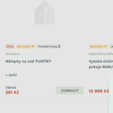
S mašlí
1
Do autosedačky
2
Kluzák
2
S přistýlkou i šuplíkem
2
Se žebříkem
15
Akce
Bestseller ☆
Poslední kusy ⏳
Bestseller ☆
J
Se schůdky
18
Skladem
Odesíláme běhe
S psacím stolem
2
Nálepky na zeď PUNTÍKY
Vysoká úlož
S pastelkovníky
2
pokoje BABU
+ další
739 Kč
13 999 Kč
ZOBRAZIT
591 Kč