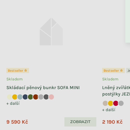
ZPĚT DO OBCHO
Bestseller ☆
Bestseller ☆
J
Skladem
Skladem
Skládací pěnový bunkr SOFA MINI
Lněný zvířát
postýlky JEZ
+ další
+ další
9 590 Kč
2 190 Kč
ZOBRAZIT