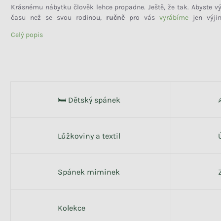
Krásnému nábytku člověk lehce propadne. Ještě, že tak. Abyste vý
Barvy
času než se svou rodinou,
ručně
pro vás
vyrábíme
jen výji
masivu
. Ráno se probouzejte v
posteli
, kde bude vždy dost místa na 
Celý popis
Jen, co zabouchnete dveře, budete se do toho krásného bytu chtít vrát
Přírodní
Bílá
146
434
Béžová
Žlutá
383
71
Zlatá
Oranžová
7
33
Červená
Růžová
125
294
🛏️ Dětský spánek
Fialová
Modrá
5
170
Lůžkoviny a textil
Zelená
Hnědá
291
191
Šedá
Černá
368
51
Spánek miminek
Vícebarevná
Vzorovaná
42
38
Vlastnosti produktů
Kolekce