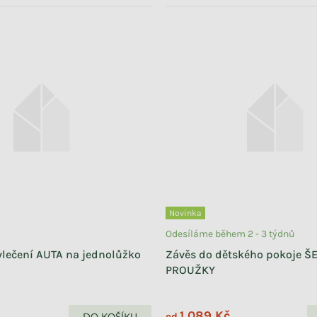
Novinka
Odesíláme během 2 - 3 týdnů
lečení AUTA na jednolůžko
Závěs do dětského pokoje 
PROUŽKY
1 089 Kč
DO KOŠÍKU
od