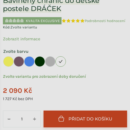
Bavlněný chránič do dětské
postele DRÁČEK
KVALITA EXCLUSIVE
Podrobnosti hodnocení
Průměrné hodnocení produktu je 
Kód:
Zvolte variantu
Zobrazit informace
Zvolte barvu
Zvolte variantu pro zobrazení doby doručení
2 090 Kč
1 727 Kč bez DPH
Měrná cena:
PŘIDAT DO KOŠÍKU
−
+