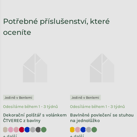
Potřebné příslušenství, které
oceníte
Jedině v Benlemi
Jedině v Benlemi
Odesíláme během 1 - 3 týdnů
Odesíláme během 1 - 3 týdnů
Dekorační polštář s volánkem
Bavlněné povlečení se stuhou
ČTVEREC z bavlny
na jednolůžko
+ další
+ další