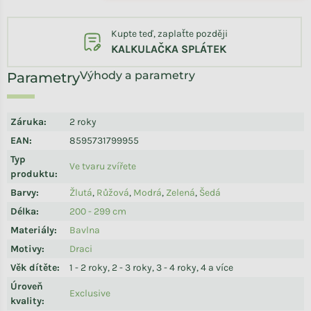
Kupte teď, zaplaťte později
KALKULAČKA SPLÁTEK
Výhody a parametry
Záruka
:
2 roky
EAN
:
8595731799955
Typ
Ve tvaru zvířete
produktu
:
Barvy
:
Žlutá
,
Růžová
,
Modrá
,
Zelená
,
Šedá
Délka
:
200 - 299 cm
Materiály
:
Bavlna
Motivy
:
Draci
Věk dítěte
:
1 - 2 roky, 2 - 3 roky, 3 - 4 roky, 4 a více
Úroveň
Exclusive
kvality
: