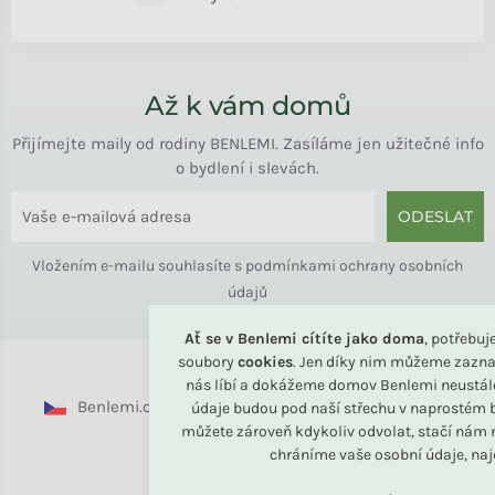
Až k vám domů
Přijímejte maily od rodiny BENLEMI. Zasíláme jen užitečné info
o bydlení i slevách.
ODESLAT
Vložením e-mailu souhlasíte s
podmínkami ochrany osobních
údajů
Ať se v Benlemi cítíte jako doma
, potřebu
soubory
cookies
. Jen díky nim můžeme zazna
nás líbí a dokážeme domov Benlemi neustál
Benlemi.cz
Benlemi.sk
Benlemi.com
údaje budou pod naší střechu v naprostém b
můžete zároveň kdykoliv odvolat, stačí nám n
Benlemi.ro
chráníme vaše osobní údaje, na