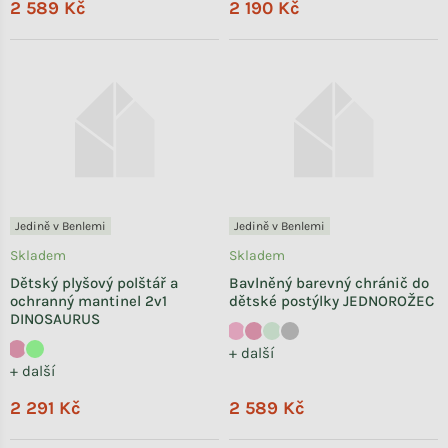
2 589 Kč
2 190 Kč
Jedině v Benlemi
Jedině v Benlemi
Skladem
Skladem
Dětský plyšový polštář a
Bavlněný barevný chránič do
ochranný mantinel 2v1
dětské postýlky JEDNOROŽEC
DINOSAURUS
+ další
+ další
2 291 Kč
2 589 Kč