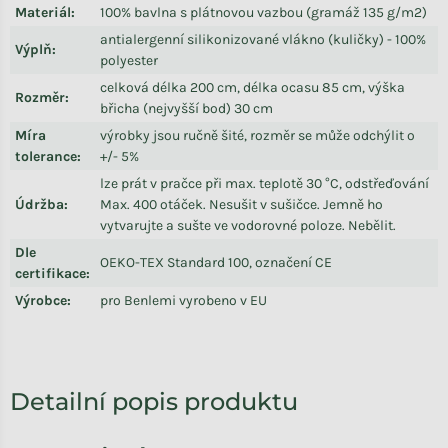
Materiál
:
100% bavlna s plátnovou vazbou (gramáž 135 g/m2)
antialergenní silikonizované vlákno (kuličky) - 100%
Výplň
:
polyester
celková délka 200 cm, délka ocasu 85 cm, výška
Rozměr
:
břicha (nejvyšší bod) 30 cm
Míra
výrobky jsou ručně šité, rozměr se může odchýlit o
tolerance
:
+/- 5%
lze prát v pračce při max. teplotě 30 °C, odstřeďování
Údržba
:
Max. 400 otáček. Nesušit v sušičce. Jemně ho
vytvarujte a sušte ve vodorovné poloze. Nebělit.
Dle
OEKO-TEX Standard 100, označení CE
certifikace
:
Výrobce
:
pro Benlemi vyrobeno v EU
Detailní popis produktu