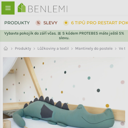
Přejít na obsah
PRODUKTY
SLEVY
6 TIPŮ PRO RESTART PO
Vybavte pokojík do září včas. 🎀 S kódem PROTEBE5 máte ještě 5%
slevu.
ZPĚT DO OBCHODU
Ve tv
Produkty
Lůžkoviny a textil
Mantinely do postele