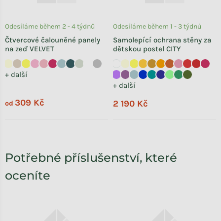
Odesíláme během 2 - 4 týdnů
Odesíláme během 1 - 3 týdnů
Čtvercové čalouněné panely
Samolepící ochrana stěny za
na zeď VELVET
dětskou postel CITY
+ další
+ další
309 Kč
2 190 Kč
od
Potřebné příslušenství, které
oceníte