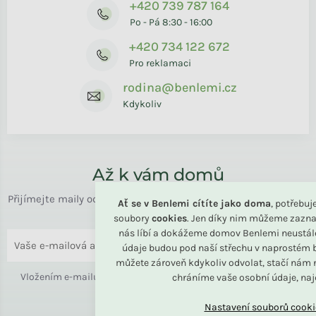
+420 739 787 164
Po - Pá 8:30 - 16:00
+420 734 122 672
Pro reklamaci
rodina@benlemi.cz
Kdykoliv
Až k vám domů
Přijímejte maily od rodiny BENLEMI. Zasíláme jen užitečné info
Ať se v Benlemi cítíte jako doma
, potřebu
o bydlení i slevách.
soubory
cookies
. Jen díky nim můžeme zazna
nás líbí a dokážeme domov Benlemi neustál
ODESLAT
údaje budou pod naší střechu v naprostém b
můžete zároveň kdykoliv odvolat, stačí nám n
Vložením e-mailu souhlasíte s
podmínkami ochrany osobních
chráníme vaše osobní údaje, na
údajů