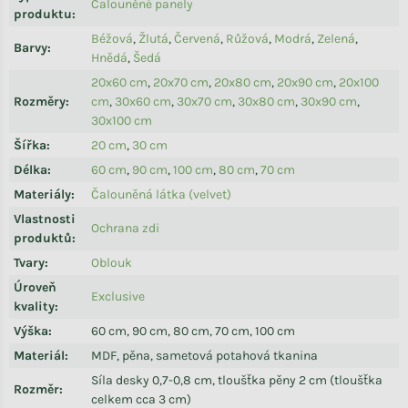
Čalouněné panely
produktu
:
Béžová
,
Žlutá
,
Červená
,
Růžová
,
Modrá
,
Zelená
,
Barvy
:
Hnědá
,
Šedá
20x60 cm
,
20x70 cm
,
20x80 cm
,
20x90 cm
,
20x100
Rozměry
:
cm
,
30x60 cm
,
30x70 cm
,
30x80 cm
,
30x90 cm
,
30x100 cm
Šířka
:
20 cm
,
30 cm
Délka
:
60 cm
,
90 cm
,
100 cm
,
80 cm
,
70 cm
Materiály
:
Čalouněná látka (velvet)
Vlastnosti
Ochrana zdi
produktů
:
Tvary
:
Oblouk
Úroveň
Exclusive
kvality
:
Výška
:
60 cm, 90 cm, 80 cm, 70 cm, 100 cm
Materiál
:
MDF, pěna, sametová potahová tkanina
Síla desky 0,7-0,8 cm, tloušťka pěny 2 cm (tloušťka
Rozměr
:
celkem cca 3 cm)