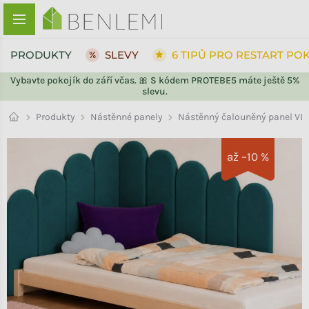
Přejít na obsah
PRODUKTY
SLEVY
6 TIPŮ PRO RESTART PO
Vybavte pokojík do září včas. 🎀 S kódem PROTEBE5 máte ještě 5%
slevu.
ZPĚT DO OBCHODU
ZPĚT DO OBCHODU
Nástěnné panely
Produkty
Nástěnný čalouněný panel VEL
až –10 %