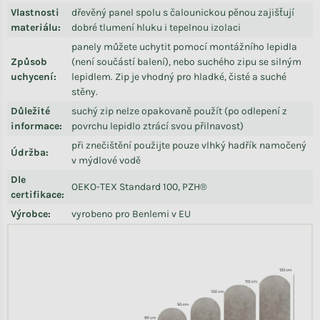
Vlastnosti
dřevěný panel spolu s čalounickou pěnou zajišťují
materiálu
:
dobré tlumení hluku i tepelnou izolaci
panely můžete uchytit pomocí montážního lepidla
Způsob
(není součástí balení), nebo suchého zipu se silným
uchycení
:
lepidlem. Zip je vhodný pro hladké, čisté a suché
stěny.
Důležité
suchý zip nelze opakovaně použít (po odlepení z
informace
:
povrchu lepidlo ztrácí svou přilnavost)
při znečištění použijte pouze vlhký hadřík namočený
Údržba
:
v mýdlové vodě
Dle
OEKO-TEX Standard 100, PZH®
certifikace
:
Výrobce
:
vyrobeno pro Benlemi v EU