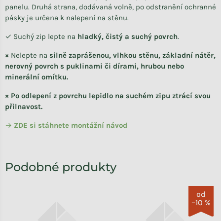
panelu. Druhá strana, dodávaná volně, po odstranění ochranné
pásky je určena k nalepení na stěnu.
✓ Suchý zip lepte na
hladký, čistý a suchý povrch
.
×
Nelepte na
silně zaprášenou, vlhkou stěnu, základní nátěr,
nerovný povrch s puklinami či dírami, hrubou nebo
minerální omítku.
× Po odlepení z povrchu lepidlo na suchém zipu ztrácí svou
přilnavost.
→
ZDE si stáhnete
montážní návod
od
–10 %