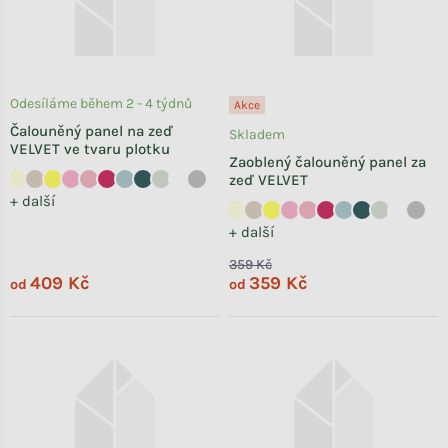
Odesíláme během 2 - 4 týdnů
Akce
Čalouněný panel na zeď
Skladem
VELVET ve tvaru plotku
Zaoblený čalouněný panel za
zeď VELVET
+ další
+ další
359 Kč
409 Kč
359 Kč
od
od