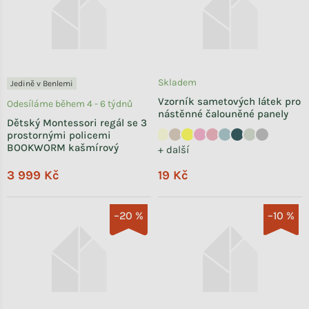
Skladem
Jedině v Benlemi
Vzorník sametových látek pro
Odesíláme během 4 - 6 týdnů
nástěnné čalouněné panely
Dětský Montessori regál se 3
prostornými policemi
BOOKWORM kašmírový
+ další
3 999 Kč
19 Kč
–20 %
–10 %