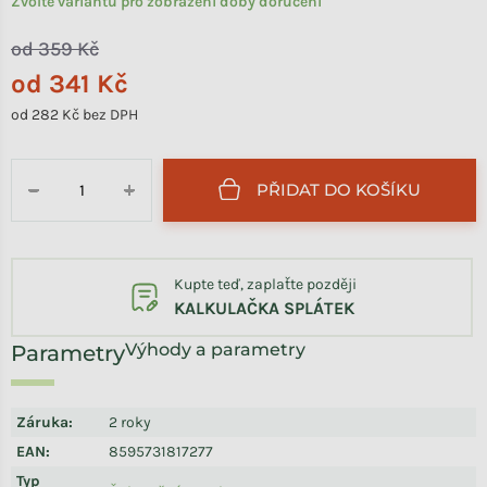
Zvolte variantu pro zobrazení doby doručení
od 359 Kč
od
341 Kč
od
282 Kč
bez DPH
Měrná cena:
PŘIDAT DO KOŠÍKU
−
+
Kupte teď, zaplaťte později
KALKULAČKA SPLÁTEK
Výhody a parametry
Záruka
:
2 roky
EAN
:
8595731817277
Typ