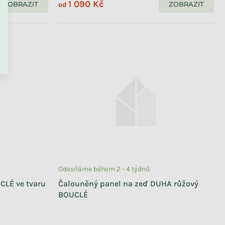
1 090 Kč
ZOBRAZIT
ZOBRAZIT
od
Odesíláme během 2 - 4 týdnů
CLÉ ve tvaru
Čalouněný panel na zeď DUHA růžový
BOUCLÉ