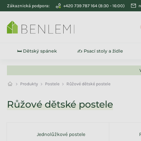
Přejít na obsah
Zákaznická podpora:
+420 739 787 164
r
🛏️ Dětský spánek
✍️ Psací stoly a židle
Produkty
Postele
Růžové dětské postele
Růžové dětské postele
Na skladě
49
Akce
36
Jednolůžkové postele