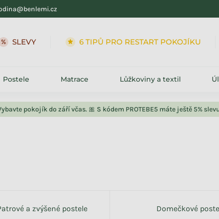
odina@benlemi.cz
SLEVY
6 TIPŮ PRO RESTART POKOJÍKU
Postele
Matrace
Lůžkoviny a textil
Ú
Vybavte pokojík do září včas. 🎀 S kódem PROTEBE5 máte ještě 5% slevu
Patrové a zvýšené postele
Domečkové poste