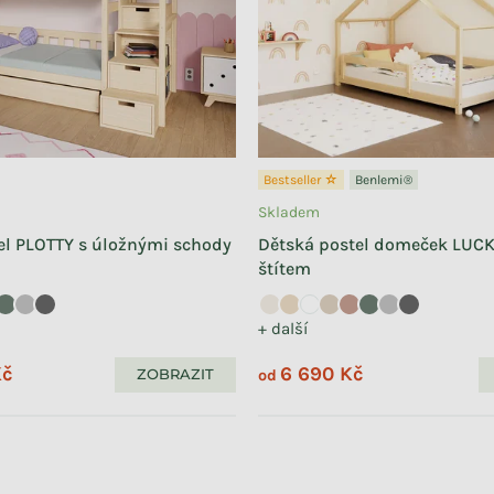
Bestseller ☆
Benlemi®
Skladem
el PLOTTY s úložnými schody
Dětská postel domeček LUCK
štítem
+ další
Kč
6 690 Kč
ZOBRAZIT
od