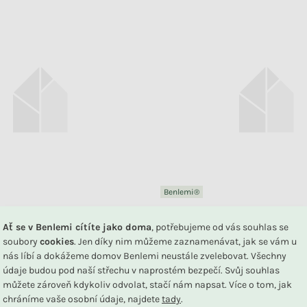
Benlemi®
 1 - 2 týdnů
Vyrobíme během 1 - 2 týdnů
Ať se v Benlemi cítíte jako doma
, potřebujeme od vás souhlas se
postel ve tvaru sporťáku
Bezpečnostní zábrana HOLD
soubory
cookies
. Jen díky nim můžeme zaznamenávat, jak se vám u
nás líbí a dokážeme domov Benlemi neustále zvelebovat. Všechny
+ další
údaje budou pod naší střechu v naprostém bezpečí. Svůj souhlas
můžete zároveň kdykoliv odvolat, stačí nám napsat. Více o tom, jak
chráníme vaše osobní údaje, najdete
tady
.