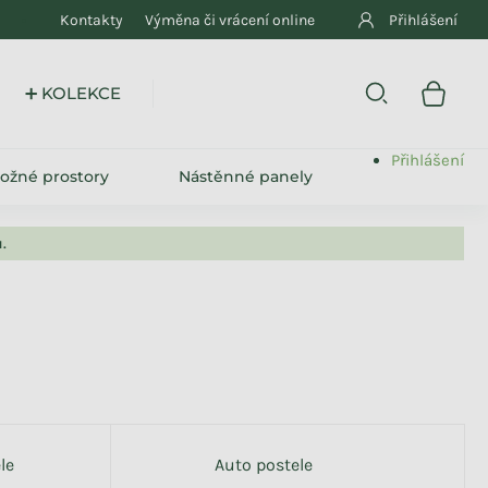
Kontakty
Výměna či vrácení online
Přihlášení
➕ KOLEKCE
Přihlášení
ložné prostory
Nástěnné panely
.
le
Auto postele