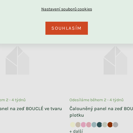
1 390 Kč
ZOBRAZIT
od
SOUHLASÍM
m 2 - 4 týdnů
Odesíláme během 2 - 4 týdnů
anel na zeď BOUCLÉ ve tvaru
Čalouněný panel na zeď BOU
plotku
+ další