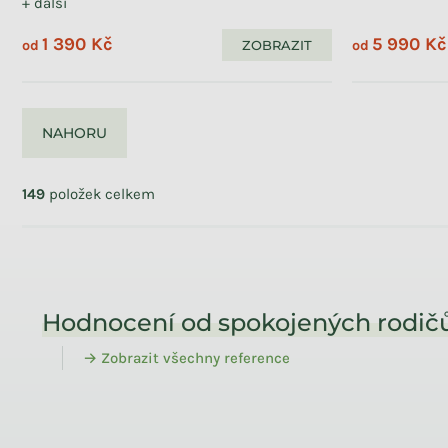
+ další
Značka
1 390 Kč
5 990 Kč
ZOBRAZIT
od
od
Benlemi
117
NAHORU
Vymazat filtry
Ovládací prvky výpisu
Položek k zobrazení:
149
149
položek celkem
Zápatí
Hodnocení od spokojených rodičů
→ Zobrazit všechny reference