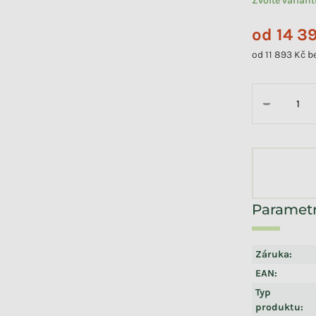
Zvolte varian
od
14 3
od
11 893 Kč
b
Měrná cena:
−
Záruka
:
EAN
:
Typ
produktu
: