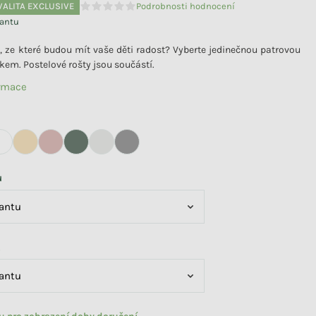
VALITA EXCLUSIVE
Podrobnosti hodnocení
Průměrné hodnocení produktu je 0,0 z 5 hvězdiče
iantu
, ze které budou mít vaše děti radost? Vyberte jedinečnou patrovou
íkem. Postelové rošty jsou součástí.
ormace
u
k