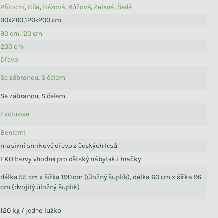
Přírodní
,
Bílá
,
Béžová
,
Růžová
,
Zelená
,
Šedá
90x200,120x200 cm
90 cm,120 cm
200 cm
Dřevo
Se zábranou
,
S čelem
Se zábranou, S čelem
Exclusive
Benlemi
masivní smrkové dřevo z českých lesů
EKO barvy vhodné pro dětský nábytek i hračky
délka 55 cm x šířka 190 cm (úložný šuplík), délka 60 cm x šířka 96
cm (dvojitý úložný šuplík)
120 kg / jedno lůžko