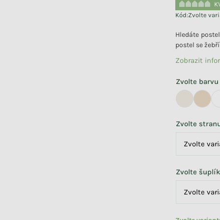
K
Kód:
Zvolte var
Hledáte postel
postel se žebř
Zobrazit inf
Zvolte barvu
Zvolte stran
Zvolte šuplí