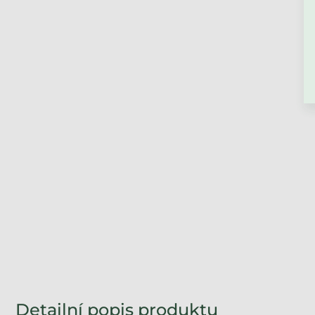
Vyrobíme během 1 - 2 týdnů
Úložný dřevěný šuplík
STORAGE pod postel na
kolečkách
+ další
3 490 Kč
od
Detailní popis produktu