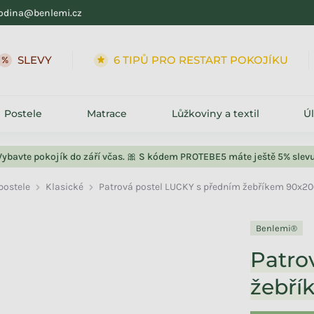
odina@benlemi.cz
SLEVY
6 TIPŮ PRO RESTART POKOJÍKU
Postele
Matrace
Lůžkoviny a textil
Ú
Vybavte pokojík do září včas. 🎀 S kódem PROTEBE5 máte ještě 5% slevu
postele
Klasické
Patrová postel LUCKY s předním žebříkem 90x20
Benlemi®
Patro
žebří