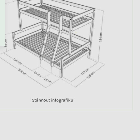
Skladem
Jednolůžkové prostěradlo
JERSEY z bavlny
+ další
390 Kč
od
Stáhnout infografiku