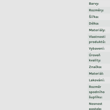
Barvy
:
Rozměry
:
Šířka
:
Délka
:
Materiály
:
Vlastnosti
produktů
:
Vybavení
:
Úroveň
kvality
:
Značka
:
Materiál
:
Lakování
:
Rozměr
spodního
šuplíku
:
Nosnost
postele
: