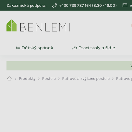
Přejít na obsah
Zákaznická podpora:
+420 739 787 164
r
🛏️ Dětský spánek
✍️ Psací stoly a židle
Produkty
Postele
Patrové a zvýšené postele
Patrové 