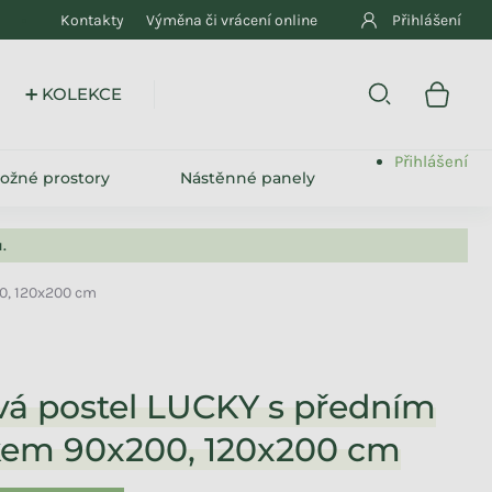
Kontakty
Výměna či vrácení online
Přihlášení
➕ KOLEKCE
Přihlášení
ložné prostory
Nástěnné panely
.
0, 120x200 cm
vá postel LUCKY s předním
kem 90x200, 120x200 cm