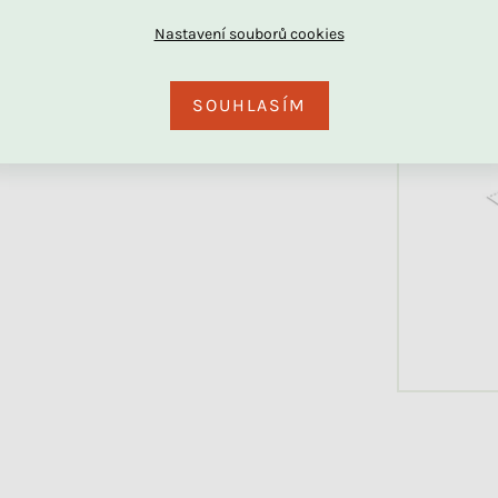
SOUHLASÍM
Vyrobíme během 1 - 2 týdnů
Skladem
Dřevěná výsuvná přistýlka
Dětská hřebenová matrace
SLEEP pod postel na
WAVE ze studené HR pěny
kolečkách s vysokým čelem
+ další
2 490 Kč
4 890 Kč
od
od