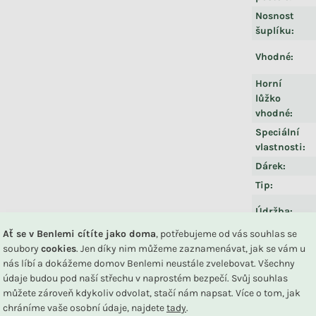
Nosnost
šuplíku
:
Vhodné
:
Horní
lůžko
vhodné
:
Speciální
vlastnosti
:
Dárek
:
Tip
:
DU
Údržba
:
Ať se v Benlemi cítíte jako doma
, potřebujeme od vás souhlas se
Dle
soubory
cookies
. Jen díky nim můžeme zaznamenávat, jak se vám u
certifikace
:
nás líbí a dokážeme domov Benlemi neustále zvelebovat. Všechny
Související produkty
údaje budou pod naší střechu v naprostém bezpečí. Svůj souhlas
můžete zároveň kdykoliv odvolat, stačí nám napsat. Více o tom, jak
chráníme vaše osobní údaje, najdete
tady
.