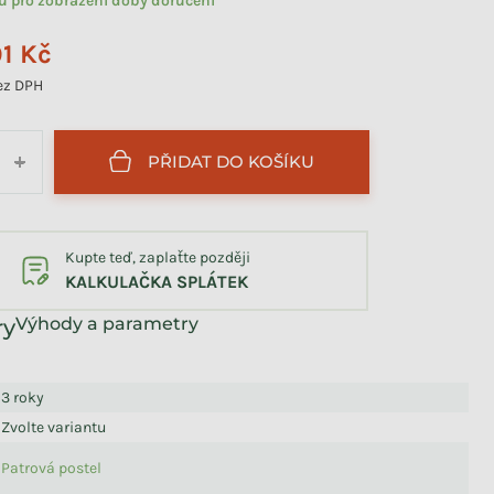
tu pro zobrazení doby doručení
91 Kč
ez DPH
PŘIDAT DO KOŠÍKU
+
Kupte teď, zaplaťte později
KALKULAČKA SPLÁTEK
Výhody a parametry
3 roky
Zvolte variantu
Patrová postel