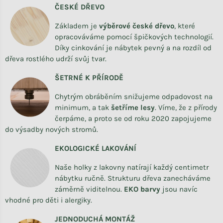
ČESKÉ DŘEVO
Základem je
výběrové české dřevo
,
které
opracováváme
pomocí špičkových technologií.
Díky cinkování je nábytek pevný a na rozdíl od
dřeva rostlého udrží svůj tvar.
ŠETRNÉ K PŘÍRODĚ
Chytrým obráběním snižujeme odpadovost na
minimum, a tak
šetříme lesy
. Víme, že z přírody
čerpáme, a proto se od roku 2020 zapojujeme
do výsadby nových stromů.
EKOLOGICKÉ LAKOVÁNÍ
Naše holky z lakovny natírají každý centimetr
nábytku ručně. Strukturu dřeva zanecháváme
záměrně viditelnou.
EKO barvy
jsou navíc
vhodné pro děti i alergiky.
JEDNODUCHÁ MONTÁŽ