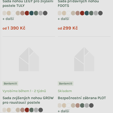
Sada nohou LEGY pro zvýšení
Sada přídavných nohou
postele TULY
FOOTS
+ další
+ další
1 390 Kč
299 Kč
od
od
Benlemi®
Benlemi®
Vyrobíme během 1 - 2 týdnů
Skladem
Sada zvýšených nohou GROW
Bezpečnostní zábrana PLOT
pro roustoucí postele
+ další