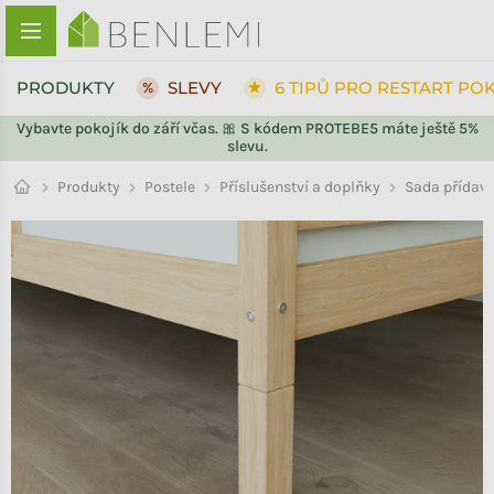
Přejít na obsah
PRODUKTY
SLEVY
6 TIPŮ PRO RESTART PO
Vybavte pokojík do září včas. 🎀 S kódem PROTEBE5 máte ještě 5%
slevu.
ZPĚT DO OBCHODU
ZPĚT DO OBCHODU
Příslušenství a doplňky
Produkty
Postele
Sada přídav