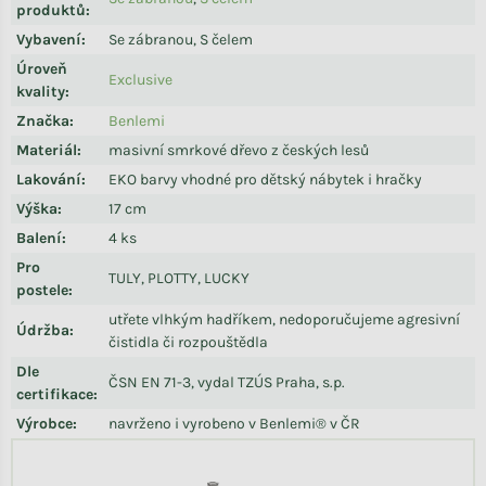
produktů
:
Vybavení
:
Se zábranou, S čelem
Úroveň
Exclusive
kvality
:
Značka
:
Benlemi
Materiál
:
masivní smrkové dřevo z českých lesů
Lakování
:
EKO barvy vhodné pro dětský nábytek i hračky
Výška
:
17 cm
Balení
:
4 ks
Pro
TULY, PLOTTY, LUCKY
postele
:
utřete vlhkým hadříkem, nedoporučujeme agresivní
Údržba
:
čistidla či rozpouštědla
Dle
ČSN EN 71-3, vydal TZÚS Praha, s.p.
certifikace
:
Výrobce
:
navrženo i vyrobeno v Benlemi® v ČR