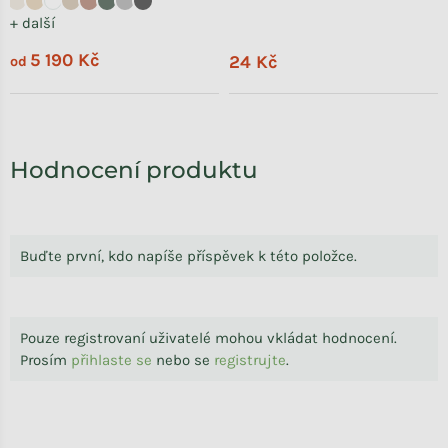
+ další
5 190 Kč
24 Kč
od
Výpis hodnocení
Hodnocení produktu
Buďte první, kdo napíše příspěvek k této položce.
Pouze registrovaní uživatelé mohou vkládat hodnocení.
Prosím
přihlaste se
nebo se
registrujte
.