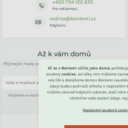
+420 734 122 672
Pro reklamaci
rodina@benlemi.cz
Kdykoliv
Až k vám domů
Přijímejte maily od rodiny BENLEMI. Zasíláme jen užitečné info
Ať se v Benlemi cítíte jako doma
, potřebu
o bydlení i slevách.
soubory
cookies
. Jen díky nim můžeme zazna
nás líbí a dokážeme domov Benlemi neustál
ODESLAT
údaje budou pod naší střechu v naprostém b
můžete zároveň kdykoliv odvolat, stačí nám n
Vložením e-mailu souhlasíte s
podmínkami ochrany osobních
chráníme vaše osobní údaje, na
údajů