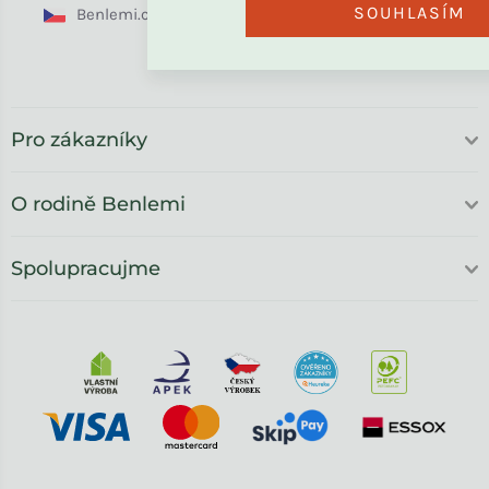
SOUHLASÍM
Benlemi.cz
Benlemi.sk
Benlemi.com
Benlemi.ro
Pro zákazníky
O rodině Benlemi
Spolupracujme