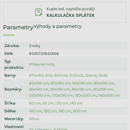
Kupte teď, zaplaťte později
KALKULAČKA SPLÁTEK
Výhody a parametry
Záruka
:
3 roky
EAN
:
8595731842668
Typ
Přídavné nohy
produktu
:
Barvy
:
Přírodní
,
Bílá
,
Béžová
,
Růžová
,
Zelená
,
Šedá
80x160 cm
,
80x180 cm
,
80x190 cm
,
80x200 cm
,
Rozměry
:
90x160 cm
,
90x180 cm
,
90x190 cm
,
90x200 cm
,
120x180 cm
,
120x190 cm
,
120x200 cm
,
140x200 cm
Šířka
:
80 cm
,
90 cm
,
120 cm
,
140 cm
Délka
:
160 cm
,
180 cm
,
190 cm
,
200 cm
Materiály
:
Dřevo
Vlastnosti
Se zábranou
,
S čelem