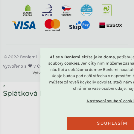
Benlemi
Ať se v Benlemi cítíte jako doma
, potřebu
soubory
cookies
. Jen díky nim můžeme zazna
nás líbí a dokážeme domov Benlemi neustál
Vytvořili
Benlemi &
Shoptet
údaje budou pod naší střechu v naprostém b
můžete zároveň kdykoliv odvolat, stačí nám n
×
chráníme vaše osobní údaje, na
Splátková kalkulačka ESSOX
SOUHLASÍM