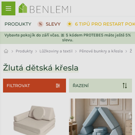
Přejít na obsah
PRODUKTY
SLEVY
6 TIPŮ PRO RESTART PO
Vybavte pokojík do září včas. 🎀 S kódem PROTEBE5 máte ještě 5%
slevu.
Pěnové bunkry a křesla
Produkty
Lůžkoviny a textil
Žl
Žlutá dětská křesla
FILTROVAT
Výpis produktů