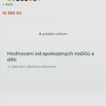
+ další
13 590 Kč
Ovládací prvky výpisu
5
položek celkem
Zápatí
Hodnocení od spokojených rodičů a
dětí
→ Zobrazit všechny reference