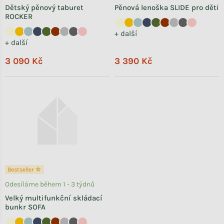
Dětský pěnový taburet
Pěnová lenoška SLIDE pro děti
ROCKER
+ další
+ další
3 090 Kč
3 390 Kč
Bestseller ☆
Odesíláme během 1 - 3 týdnů
Velký multifunkční skládací
bunkr SOFA