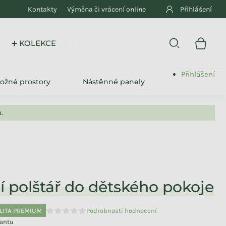
Kontakty
Výměna či vrácení online
Přihlášení
E
Přihlášení
ložné prostory
Nástěnné panely
.
í polštář do dětského pokoje
LITA PREMIUM
Podrobnosti hodnocení
Průměrné hodnocení produktu je 0,0 z 5 hvězdiček.
iantu