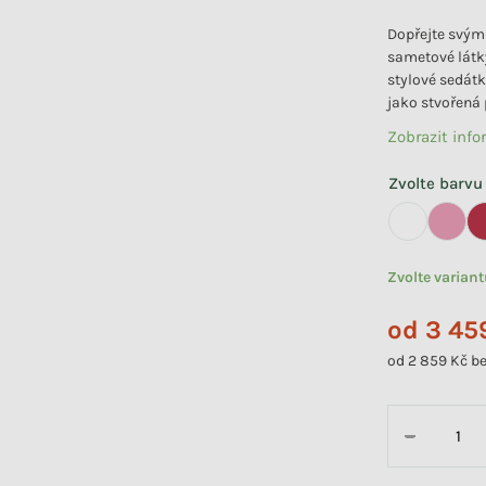
Dopřejte svým
sametové látk
stylové sedátk
jako stvořená 
Zobrazit inf
Zvolte barvu
Zvolte varian
od
3 45
od
2 859 Kč
be
Měrná cena:
−