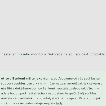
na nastavení Vašeho monitoru. Dekorace nejsou součástí produktu.
DU
Ať se v Benlemi cítíte jako doma
, potřebujeme od vás souhlas se
soubory
cookies
. Jen díky nim můžeme zaznamenávat, jak se vám u
nás líbí a dokážeme domov Benlemi neustále zvelebovat. Všechny
údaje budou pod naší střechu v naprostém bezpečí. Svůj souhlas
můžete zároveň kdykoliv odvolat, stačí nám napsat. Více o tom, jak
Související produkty
chráníme vaše osobní údaje, najdete
tady
.