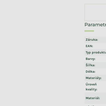
Záruka
:
EAN
:
Typ produkt
Barvy
:
Šířka
:
Délka
:
Materiály
:
Úroveň
kvality
:
Materiál
: