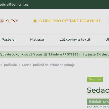
odina@benlemi.cz
6 TIPŮ PRO RESTART POKOJÍKU
➕ KOLEKC
Postele
Matrace
Lůžkoviny a textil
Ú
Vybavte pokojík do září včas. 🎀 S kódem PROTEBE5 máte ještě 5% slevu
cí polštáře
Sedací polštář do dětského pokoje
Novinka
Sedac
KVA
Kód:
Zvolte var