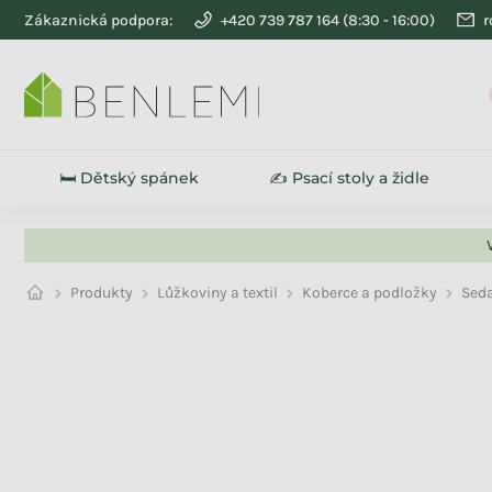
Přejít na obsah
Zákaznická podpora:
+420 739 787 164
r
SLEVY
🛏️ Dětský spánek
✍️ Psací stoly a židle
Produkty
Lůžkoviny a textil
Koberce a podložky
Seda