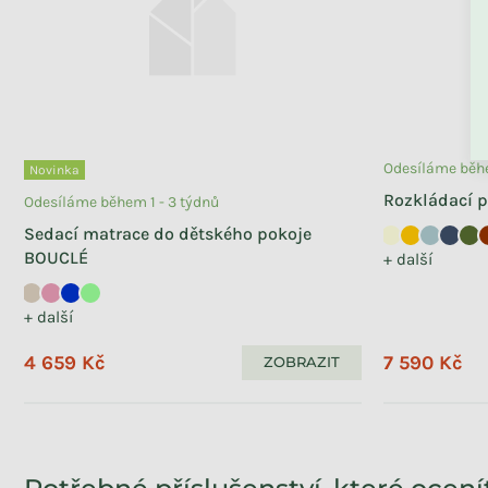
ZPĚT DO OBCHO
Odesíláme běhe
Novinka
Rozkládací 
Odesíláme během 4 - 6 týdnů
Odesíláme během 1 - 3 týdnů
Dětský Montessori regál se 3
Sedací matrace do dětského pokoje
prostornými policemi
BOUCLÉ
+ další
BOOKWORM kašmírový
3 999 Kč
+ další
4 659 Kč
7 590 Kč
ZOBRAZIT