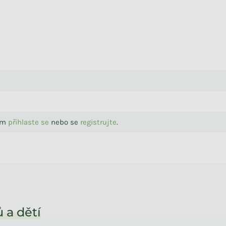
sím
přihlaste se
nebo se
registrujte
.
 a dětí