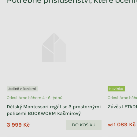
Potřebné příslušenství, které ocení
Jedině v Benlemi
Novinka
Odesíláme během 4 - 6 týdnů
Odesíláme běhe
Dětský Montessori regál se 3 prostornými
Závěs LETAD
policemi BOOKWORM kašmírový
1 089 Kč
3 999 Kč
DO KOŠÍKU
od