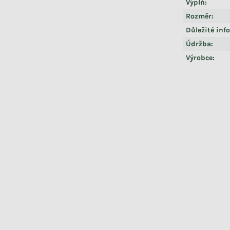
Výplň
:
Rozměr
:
Důležité inf
Údržba
:
Výrobce
: