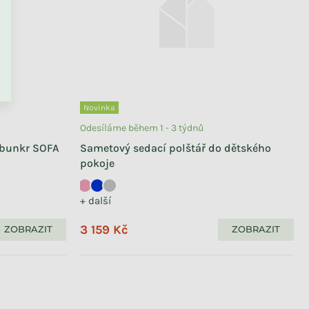
PŘEJÍT DO KOŠÍKU
Novinka
Odesíláme v říjnu 2026
Odesíláme během 1 - 3 týdnů
Béžový kulatý koberec
 bunkr SOFA
Sametový sedací polštář do dětského
VALERIE do dětského pokoje
pokoje
2 390 Kč
+ další
3 159 Kč
ZOBRAZIT
ZOBRAZIT