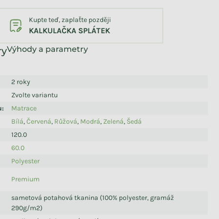
Kupte teď, zaplaťte později
KALKULAČKA SPLÁTEK
Výhody a parametry
2 roky
Zvolte variantu
u
:
Matrace
Bílá
,
Červená
,
Růžová
,
Modrá
,
Zelená
,
Šedá
120.0
60.0
Polyester
Premium
sametová potahová tkanina (100% polyester, gramáž
290g/m2)