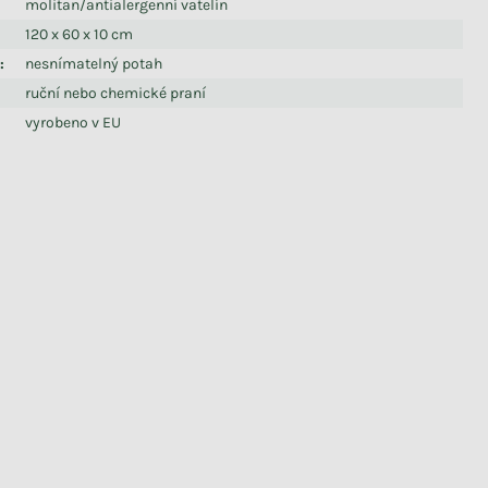
molitan/antialergenní vatelín
120 x 60 x 10 cm
o
:
nesnímatelný potah
ruční nebo chemické praní
vyrobeno v EU