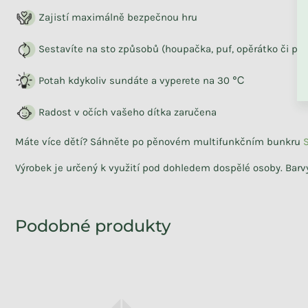
Zajistí maximálně bezpečnou hru
ZPĚT DO OBCHO
Sestavíte na sto způsobů (houpačka, puf, opěrátko či po
Potah kdykoliv sundáte a vyperete na
30 ℃
Radost v očích vašeho dítka zaručena
Skladem
Pohodlné dětské křesílko s
Máte více dětí? Sáhněte po pěnovém multifunkčním bunkru
kapsami KRÉMOVÁ
Výrobek je určený k využití pod dohledem dospělé osoby. Barv
1 590 Kč
1 431 Kč