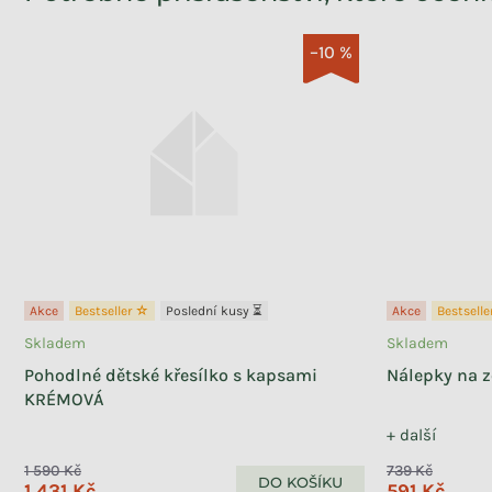
–10 %
Akce
Bestseller ☆
Poslední kusy ⏳
Akce
Bestsell
Skladem
Skladem
Pohodlné dětské křesílko s kapsami
Nálepky na 
KRÉMOVÁ
+ další
1 590 Kč
739 Kč
DO KOŠÍKU
1 431 Kč
591 Kč