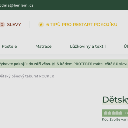
odina@benlemi.cz
SLEVY
6 TIPŮ PRO RESTART POKOJÍKU
Postele
Matrace
Lůžkoviny a textil
Ú
Vybavte pokojík do září včas. 🎀 S kódem PROTEBE5 máte ještě 5% slevu
Dětský pěnový taburet ROCKER
Dětsk
K
Kód:
Zvolte var