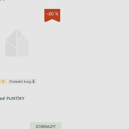
–20 %
er ☆
Poslední kusy ⏳
zeď PUNTÍKY
ZOBRAZIT