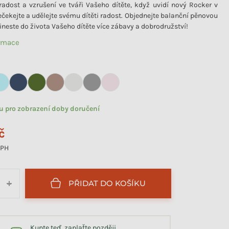
radost a vzrušení ve tváři Vašeho dítěte, když uvidí nový Rocker v
ečekejte a udělejte svému dítěti radost. Objednejte balanční pěnovou
neste do života Vašeho dítěte více zábavy a dobrodružství!
ormace
tu pro zobrazení doby doručení
č
DPH
PŘIDAT DO KOŠÍKU
+
Kupte teď, zaplaťte později