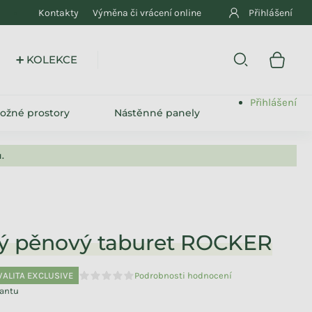
Kontakty
Výměna či vrácení online
Přihlášení
➕ KOLEKCE
Přihlášení
ložné prostory
Nástěnné panely
.
ý pěnový taburet ROCKER
VALITA EXCLUSIVE
Podrobnosti hodnocení
Průměrné hodnocení produktu je 0,0 z 5 hvězdiče
iantu