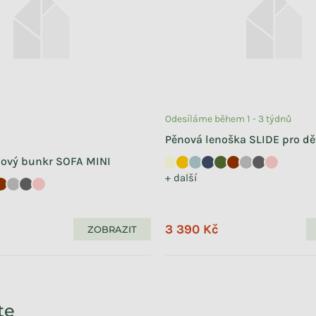
Odesíláme během 1 - 3 týdnů
Pěnová lenoška SLIDE pro dě
nový bunkr SOFA MINI
+ další
3 390 Kč
ZOBRAZIT
te