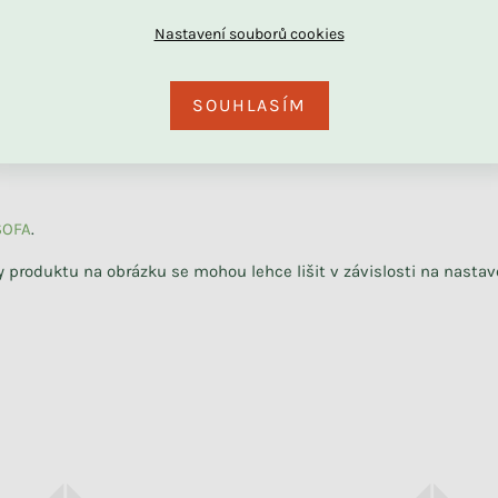
DU
dpěrka)
SOUHLASÍM
Skladem
Nálepky na zeď PUNTÍKY
SOFA
.
y produktu na obrázku se mohou lehce lišit v závislosti na nasta
+ další
739 Kč
591 Kč