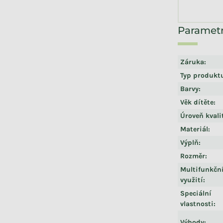
Záruka
:
Typ produkt
Barvy
:
Věk dítěte
:
Úroveň kvali
Materiál
:
Výplň
:
Rozměr
:
Multifunkčn
využití
:
Speciální
vlastnosti
:
Výhody
: