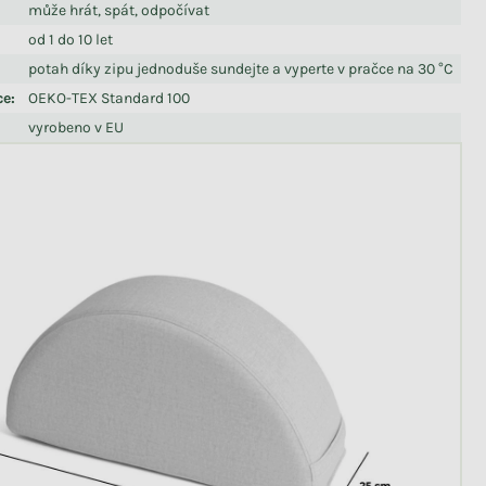
může hrát, spát, odpočívat
od 1 do 10 let
potah díky zipu jednoduše sundejte a vyperte v pračce na 30 °C
ce
:
OEKO-TEX Standard 100
vyrobeno v EU