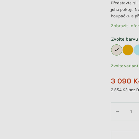
Představte si 
jeho pokoji. N
houpačku a při
Zobrazit inf
Zvolte barvu
Zvolte varian
3 090 K
2 554 Kč bez 
Měrná cena:
−