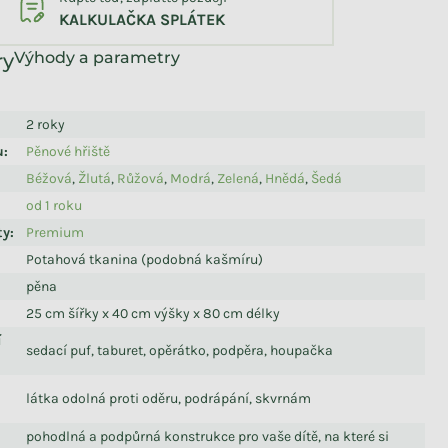
KALKULAČKA SPLÁTEK
Výhody a parametry
2 roky
u
:
Pěnové hřiště
Béžová
,
Žlutá
,
Růžová
,
Modrá
,
Zelená
,
Hnědá
,
Šedá
od 1 roku
ty
:
Premium
Potahová tkanina (podobná kašmíru)
pěna
25 cm šířky x 40 cm výšky x 80 cm délky
í
sedací puf, taburet, opěrátko, podpěra, houpačka
látka odolná proti oděru, podrápání, skvrnám
pohodlná a podpůrná konstrukce pro vaše dítě, na které si