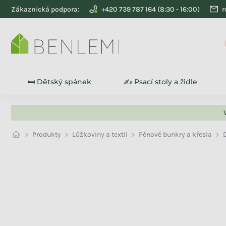
Přejít na obsah
Zákaznická podpora:
+420 739 787 164
r
🛏️ Dětský spánek
✍️ Psací stoly a židle
Produkty
Lůžkoviny a textil
Pěnové bunkry a křesla