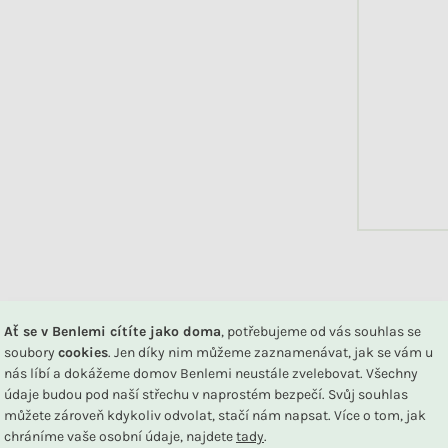
DU
Ať se v Benlemi cítíte jako doma
, potřebujeme od vás souhlas se
soubory
cookies
. Jen díky nim můžeme zaznamenávat, jak se vám u
nás líbí a dokážeme domov Benlemi neustále zvelebovat. Všechny
údaje budou pod naší střechu v naprostém bezpečí. Svůj souhlas
Související produkty
můžete zároveň kdykoliv odvolat, stačí nám napsat. Více o tom, jak
chráníme vaše osobní údaje, najdete
tady
.