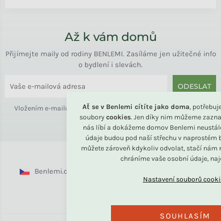
Až k vám domů
Přijímejte maily od rodiny BENLEMI. Zasíláme jen užitečné info
o bydlení i slevách.
ODESLAT
Ať se v Benlemi cítíte jako doma
, potřebu
Vložením e-mailu souhlasíte s
podmínkami ochrany osobních
soubory
cookies
. Jen díky nim můžeme zazna
údajů
nás líbí a dokážeme domov Benlemi neustál
údaje budou pod naší střechu v naprostém b
můžete zároveň kdykoliv odvolat, stačí nám n
chráníme vaše osobní údaje, na
Benlemi.cz
Benlemi.sk
Benlemi.com
Benlemi.ro
SOUHLASÍM