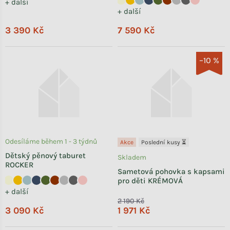
+ další
+ další
3 390 Kč
7 590 Kč
–10 %
Odesíláme během 1 - 3 týdnů
Akce
Poslední kusy ⏳
Dětský pěnový taburet
Skladem
ROCKER
Sametová pohovka s kapsami
pro děti KRÉMOVÁ
+ další
2 190 Kč
3 090 Kč
1 971 Kč