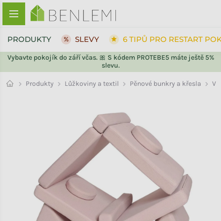
Přejít na obsah
PRODUKTY
SLEVY
6 TIPŮ PRO RESTART PO
Vybavte pokojík do září včas. 🎀 S kódem PROTEBE5 máte ještě 5%
slevu.
ZPĚT DO OBCHODU
ZPĚT DO OBCHODU
Pěnové bunkry a křesla
Produkty
Lůžkoviny a textil
Ve