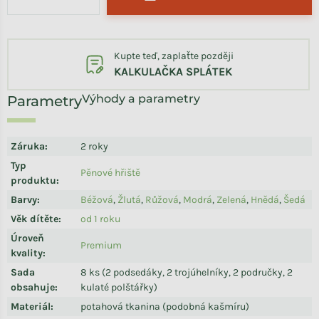
Kupte teď, zaplaťte později
KALKULAČKA SPLÁTEK
Výhody a parametry
Záruka
:
2 roky
Typ
Pěnové hřiště
produktu
:
Barvy
:
Béžová
,
Žlutá
,
Růžová
,
Modrá
,
Zelená
,
Hnědá
,
Šedá
Věk dítěte
:
od 1 roku
Úroveň
Premium
kvality
:
Sada
8 ks (2 podsedáky, 2 trojúhelníky, 2 područky, 2
obsahuje
:
kulaté polštářky)
Materiál
:
potahová tkanina (podobná kašmíru)