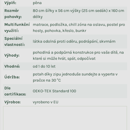
Výplň
:
pěna
Rozměr
80 cm šířky x 56 cm výšky (25 cm sedák) x 160 cm
pohovky
:
délky
Multifunkční
matrace, podložka, chill zóna na oslavu, postel pro
využití
:
hosty, pohovka, křeslo, bunkr
Speciální
látka odolná proti oděru, podrápání, skvrnám
vlastnosti
:
pohodlná a podpůrná konstrukce pro vaše dítě, na
Výhody
:
které si může hrát, spát, odpočívat
Vhodné
:
od 1 do 10 let
potah díky zipu jednoduše sundejte a vyperte v
Údržba
:
pračce na 30 °C
Dle
OEKO-TEX Standard 100
certifikace
:
Výrobce
:
vyrobeno v EU