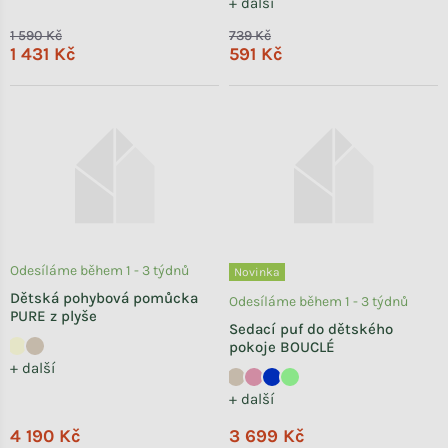
+ další
1 590 Kč
739 Kč
1 431 Kč
591 Kč
Odesíláme během 1 - 3 týdnů
Novinka
Dětská pohybová pomůcka
Odesíláme během 1 - 3 týdnů
PURE z plyše
Sedací puf do dětského
pokoje BOUCLÉ
+ další
+ další
4 190 Kč
3 699 Kč