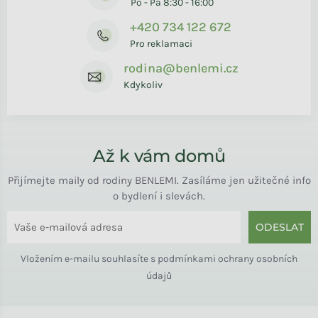
Po - Pá 8:30 - 16:00
+420 734 122 672
Pro reklamaci
rodina@benlemi.cz
Kdykoliv
Až k vám domů
Přijímejte maily od rodiny BENLEMI. Zasíláme jen užitečné info
o bydlení i slevách.
ODESLAT
Vložením e-mailu souhlasíte s
podmínkami ochrany osobních
údajů