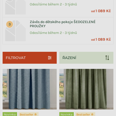
Odesíláme během 2 - 3 týdnů
1 089 Kč
od
Závěs do dětského pokoje ŠEDOZELENÉ
PROUŽKY
Odesíláme během 2 - 3 týdnů
1 089 Kč
od
FILTROVAT
Výpis produktů
Novinka
Bestseller ☆
Novinka
Bestseller ☆