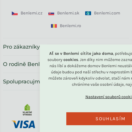
Benlemi.cz
Benlemi.sk
Benlemi.com
Benlemi.ro
Pro zákazníky
Ať se v Benlemi cítíte jako doma
, potřebu
soubory
cookies
. Jen díky nim můžeme zazna
O rodině Benlemi
nás líbí a dokážeme domov Benlemi neustál
údaje budou pod naší střechu v naprostém b
můžete zároveň kdykoliv odvolat, stačí nám n
Spolupracujme
chráníme vaše osobní údaje, na
SOUHLASÍM