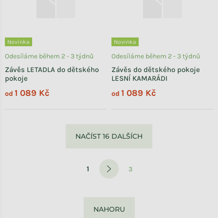
Novinka
Novinka
Odesíláme během 2 - 3 týdnů
Odesíláme během 2 - 3 týdnů
Závěs LETADLA do dětského
Závěs do dětského pokoje
pokoje
LESNÍ KAMARÁDI
1 089 Kč
1 089 Kč
od
od
Ovládací prvky výpisu
NAČÍST 16 DALŠÍCH
Stránkování
1
3
NAHORU