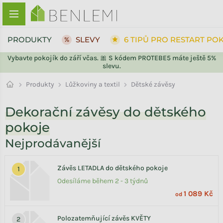
Přejít na obsah
PRODUKTY
SLEVY
6 TIPŮ PRO RESTART PO
Vybavte pokojík do září včas. 🎀 S kódem PROTEBE5 máte ještě 5%
slevu.
Lůžkoviny a textil
Produkty
Dětské závěsy
Dekorační závěsy do dětského
pokoje
Nejprodávanější
Závěs LETADLA do dětského pokoje
Odesíláme během 2 - 3 týdnů
1 089 Kč
od
Polozatemňující závěs KVĚTY