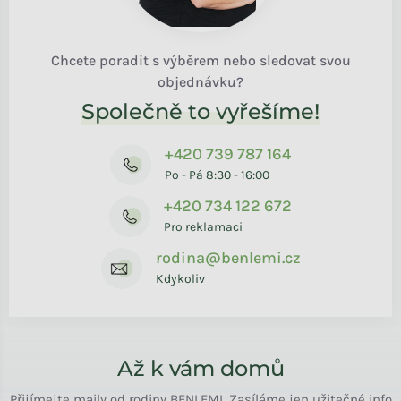
Chcete poradit s výběrem nebo sledovat svou
objednávku?
Společně to vyřešíme!
+420 739 787 164
Po - Pá 8:30 - 16:00
+420 734 122 672
Pro reklamaci
rodina@benlemi.cz
Kdykoliv
Až k vám domů
Přijímejte maily od rodiny BENLEMI. Zasíláme jen užitečné info