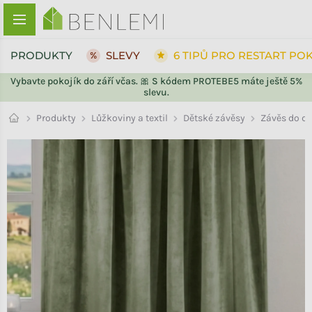
Přejít na obsah
PRODUKTY
SLEVY
6 TIPŮ PRO RESTART PO
Vybavte pokojík do září včas. 🎀 S kódem PROTEBE5 máte ještě 5%
slevu.
ZPĚT DO OBCHODU
ZPĚT DO OBCHODU
Dětské závěsy
Produkty
Lůžkoviny a textil
Závěs do d