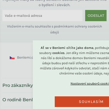
o bydlení i slevách.
ODESLAT
Vložením e-mailu souhlasíte s
podmínkami ochrany osobních
údajů
Ať se v Benlemi cítíte jako doma
, potřebu
soubory
cookies
. Jen díky nim můžeme zazna
Benlemi.cz
Benlemi.sk
Benlemi.com
nás líbí a dokážeme domov Benlemi neustál
údaje budou pod naší střechu v naprostém b
Benlemi.ro
můžete zároveň kdykoliv odvolat, stačí nám n
chráníme vaše osobní údaje, na
Pro zákazníky
O rodině Benlemi
SOUHLASÍM