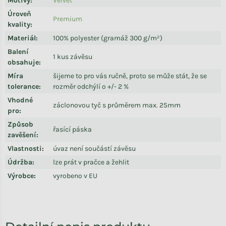
Motivy
:
Velvet
Úroveň
Premium
kvality
:
Materiál
:
100% polyester (gramáž 300 g/m²)
Balení
1 kus závěsu
obsahuje
:
Míra
šijeme to pro vás ručně, proto se může stát, že se
tolerance
:
rozměr odchýlí o +/- 2 %
Vhodné
záclonovou tyč s průměrem max. 25mm
pro
:
Způsob
řasící páska
zavěšení
:
Vlastnosti
:
úvaz není součástí závěsu
Údržba
:
lze prát v pračce a žehlit
Výrobce
:
vyrobeno v EU