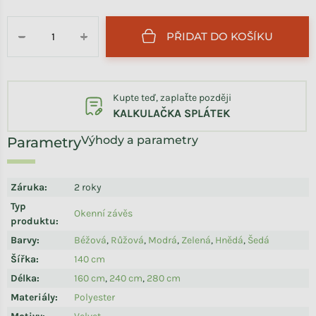
Měrná cena:
PŘIDAT DO KOŠÍKU
−
+
Kupte teď, zaplaťte později
KALKULAČKA SPLÁTEK
Výhody a parametry
Záruka
:
2 roky
Typ
Okenní závěs
produktu
:
Barvy
:
Béžová
,
Růžová
,
Modrá
,
Zelená
,
Hnědá
,
Šedá
Šířka
:
140 cm
Délka
:
160 cm
,
240 cm
,
280 cm
Materiály
:
Polyester