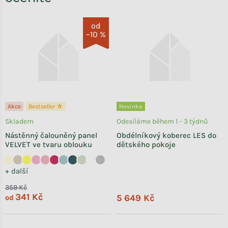
od
–10 %
Akce
Bestseller ☆
Novinka
Skladem
Odesíláme během 1 - 3 týdnů
Nástěnný čalouněný panel
Obdélníkový koberec LES do
VELVET ve tvaru oblouku
dětského pokoje
+ další
359 Kč
341 Kč
5 649 Kč
od