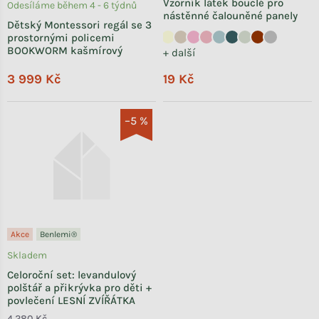
Vzorník látek bouclé pro
Odesíláme během 4 - 6 týdnů
nástěnné čalouněné panely
Dětský Montessori regál se 3
prostornými policemi
BOOKWORM kašmírový
+ další
3 999 Kč
19 Kč
–5 %
Akce
Benlemi®
Skladem
Celoroční set: levandulový
polštář a přikrývka pro děti +
povlečení LESNÍ ZVÍŘÁTKA
4 280 Kč