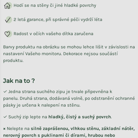
Hodí se na stěny či jiné hladké povrchy
2 letá garance, při správné péči vydrží léta
Radost v očích vašeho dítka zaručena
Barvy produktu na obrázku se mohou lehce lišit v závislosti na
nastavení Vašeho monitoru. Dekorace nejsou součástí
produktu.
Jak na to ?
✓ Jedna strana suchého zipu je trvale připevněna k
panelu. Druhá strana, dodávaná volně, po odstranění ochranné
pásky je určena k nalepení na stěnu.
✓ Suchý zip lepte na
hladký, čistý a suchý povrch
.
×
Nelepte na
silně zaprášenou, vlhkou stěnu, základní nátěr,
nerovný povrch s puklinami či dírami, hrubou nebo