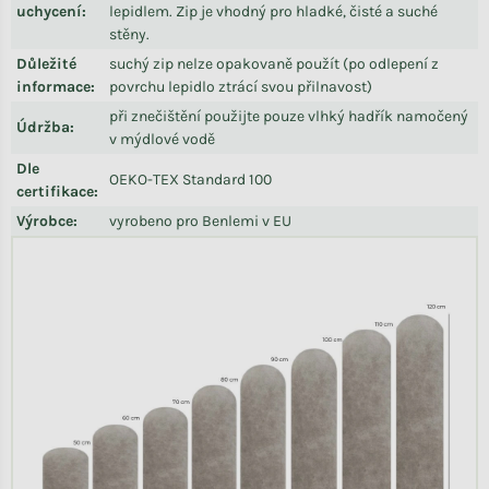
uchycení
:
lepidlem. Zip je vhodný pro hladké, čisté a suché
stěny.
Důležité
suchý zip nelze opakovaně použít (po odlepení z
informace
:
povrchu lepidlo ztrácí svou přilnavost)
při znečištění použijte pouze vlhký hadřík namočený
Údržba
:
v mýdlové vodě
Dle
OEKO-TEX Standard 100
certifikace
:
Výrobce
:
vyrobeno pro Benlemi v EU