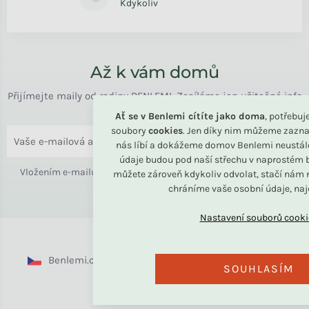
Kdykoliv
Až k vám domů
Přijímejte maily od rodiny BENLEMI. Zasíláme jen užitečné info
o bydlení i slevách.
Ať se v Benlemi cítíte jako doma
, potřebu
soubory
cookies
. Jen díky nim můžeme zazna
ODESLAT
nás líbí a dokážeme domov Benlemi neustál
údaje budou pod naší střechu v naprostém b
Vložením e-mailu souhlasíte s
podmínkami ochrany osobních
můžete zároveň kdykoliv odvolat, stačí nám n
chráníme vaše osobní údaje, na
údajů
Benlemi.cz
Benlemi.sk
Benlemi.com
SOUHLASÍM
Benlemi.ro