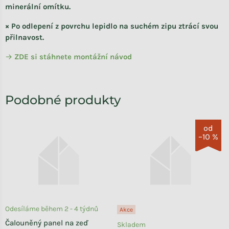
minerální omítku.
× Po odlepení z povrchu lepidlo na suchém zipu ztrácí svou
přilnavost.
→
ZDE si stáhnete
montážní návod
od
–10 %
Odesíláme během 2 - 4 týdnů
Akce
Čalouněný panel na zeď
Skladem