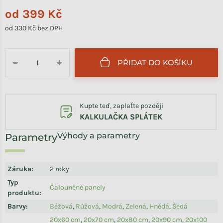
od
399 Kč
od
330 Kč
bez DPH
Měrná cena:
PŘIDAT DO KOŠÍKU
−
+
Kupte teď, zaplaťte později
KALKULAČKA SPLÁTEK
Výhody a parametry
Záruka
:
2 roky
Typ
Čalouněné panely
produktu
:
Barvy
:
Béžová
,
Růžová
,
Modrá
,
Zelená
,
Hnědá
,
Šedá
20x60 cm
,
20x70 cm
,
20x80 cm
,
20x90 cm
,
20x100