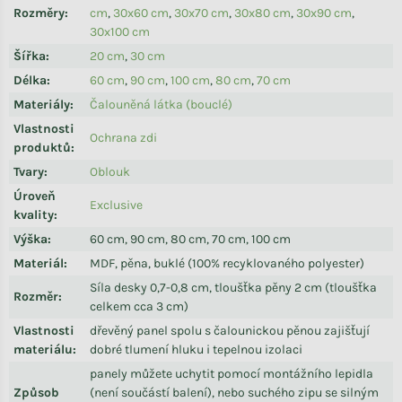
Rozměry
:
cm
,
30x60 cm
,
30x70 cm
,
30x80 cm
,
30x90 cm
,
30x100 cm
Šířka
:
20 cm
,
30 cm
Délka
:
60 cm
,
90 cm
,
100 cm
,
80 cm
,
70 cm
Materiály
:
Čalouněná látka (bouclé)
Vlastnosti
Ochrana zdi
produktů
:
Tvary
:
Oblouk
Úroveň
Exclusive
kvality
:
Výška
:
60 cm, 90 cm, 80 cm, 70 cm, 100 cm
Materiál
:
MDF, pěna, buklé (100% recyklovaného polyester)
Síla desky 0,7-0,8 cm, tloušťka pěny 2 cm (tloušťka
Rozměr
:
celkem cca 3 cm)
Vlastnosti
dřevěný panel spolu s čalounickou pěnou zajišťují
materiálu
:
dobré tlumení hluku i tepelnou izolaci
panely můžete uchytit pomocí montážního lepidla
Způsob
(není součástí balení), nebo suchého zipu se silným