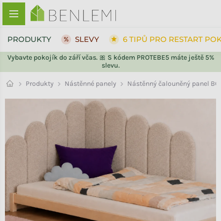
Přejít na obsah
PRODUKTY
SLEVY
6 TIPŮ PRO RESTART PO
Vybavte pokojík do září včas. 🎀 S kódem PROTEBE5 máte ještě 5%
slevu.
ZPĚT DO OBCHODU
ZPĚT DO OBCHODU
Nástěnné panely
Produkty
Nástěnný čalouněný panel BO