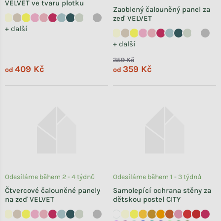
VELVET ve tvaru plotku
Zaoblený čalouněný panel za
zeď VELVET
+ další
+ další
359 Kč
409 Kč
359 Kč
od
od
Odesíláme během 2 - 4 týdnů
Odesíláme během 1 - 3 týdnů
Čtvercové čalouněné panely
Samolepící ochrana stěny za
na zeď VELVET
dětskou postel CITY