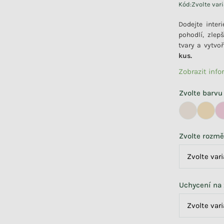
Kód:
Zvolte var
Dodejte inter
pohodlí, zlep
tvary a vytvoř
kus.
Zobrazit inf
Zvolte barvu
Zvolte rozmě
Uchycení na