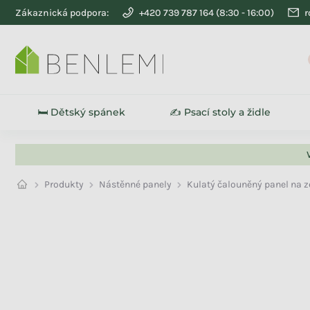
Přejít na obsah
Zákaznická podpora:
+420 739 787 164
r
🛏️ Dětský spánek
✍️ Psací stoly a židle
Produkty
Nástěnné panely
Kulatý čalouněný panel na 