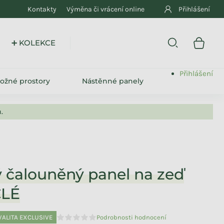
Kontakty
Výměna či vrácení online
Přihlášení
➕ KOLEKCE
Přihlášení
ložné prostory
Nástěnné panely
.
ý čalouněný panel na zeď
LÉ
VALITA EXCLUSIVE
Podrobnosti hodnocení
Průměrné hodnocení produktu je 0,0 z 5 hvězdiče