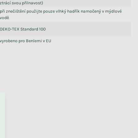
ztrácí svou přilnavost)
při znečištění použijte pouze vlhký hadřík namočený v mýdlové
vodě
OEKO-TEX Standard 100
vyrobeno pro Benlemi v EU
PŘEJÍT DO KOŠÍKU