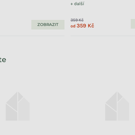
+ další
359 Kč
ZOBRAZIT
359 Kč
od
te