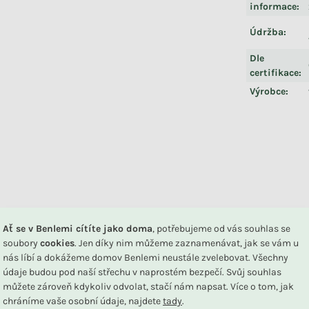
informace
:
Údržba
:
Dle
certifikace
:
Výrobce
:
DU
Ať se v Benlemi cítíte jako doma
, potřebujeme od vás souhlas se
soubory
cookies
. Jen díky nim můžeme zaznamenávat, jak se vám u
nás líbí a dokážeme domov Benlemi neustále zvelebovat. Všechny
Související produkty
údaje budou pod naší střechu v naprostém bezpečí. Svůj souhlas
můžete zároveň kdykoliv odvolat, stačí nám napsat. Více o tom, jak
chráníme vaše osobní údaje, najdete
tady
.