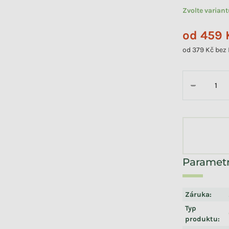
Zvolte varian
od
459 
od
379 Kč
bez
Měrná cena:
−
Záruka
:
Typ
produktu
: