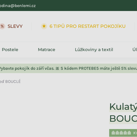
odina@benlemi.cz
SLEVY
6 TIPŮ PRO RESTART POKOJÍKU
Postele
Matrace
Lůžkoviny a textil
Ú
Vybavte pokojík do září včas. 🎀 S kódem PROTEBE5 máte ještě 5% slevu
zeď BOUCLÉ
Kulat
BOUC
K