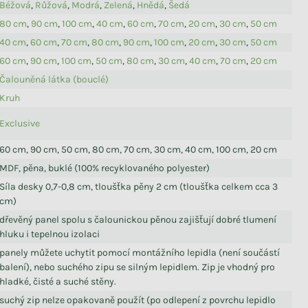
Béžová
,
Růžová
,
Modrá
,
Zelená
,
Hnědá
,
Šedá
80 cm
,
90 cm
,
100 cm
,
40 cm
,
60 cm
,
70 cm
,
20 cm
,
30 cm
,
50 cm
40 cm
,
60 cm
,
70 cm
,
80 cm
,
90 cm
,
100 cm
,
20 cm
,
30 cm
,
50 cm
60 cm
,
90 cm
,
100 cm
,
50 cm
,
80 cm
,
30 cm
,
40 cm
,
70 cm
,
20 cm
Čalouněná látka (bouclé)
Kruh
Exclusive
60 cm, 90 cm, 50 cm, 80 cm, 70 cm, 30 cm, 40 cm, 100 cm, 20 cm
MDF, pěna, buklé (100% recyklovaného polyester)
Síla desky 0,7-0,8 cm, tloušťka pěny 2 cm (tloušťka celkem cca 3
cm)
dřevěný panel spolu s čalounickou pěnou zajišťují dobré tlumení
hluku i tepelnou izolaci
panely můžete uchytit pomocí montážního lepidla (není součástí
balení), nebo suchého zipu se silným lepidlem. Zip je vhodný pro
hladké, čisté a suché stěny.
suchý zip nelze opakovaně použít (po odlepení z povrchu lepidlo