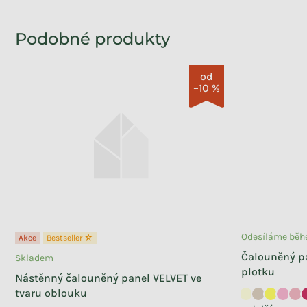
od
–10 %
Odesíláme běhe
Akce
Bestseller ☆
Čalouněný pa
Skladem
plotku
Nástěnný čalouněný panel VELVET ve
tvaru oblouku