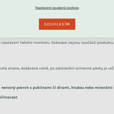
DU
SOUHLASÍM
Skladem
Odesíláme během 1 - 3 týdnů
na nastavení Vašeho monitoru. Dekorace nejsou součástí produktu.
Vzorník látek bouclé pro
Velký multifunkční skládací
nástěnné čalouněné panely
bunkr z manšestru SOFA
PURE
+ další
ruhá strana, dodávaná volně, po odstranění ochranné pásky je urč
+ další
19 Kč
12 890 Kč
, nerovný povrch s puklinami či dírami, hrubou nebo minerální
řilnavost.