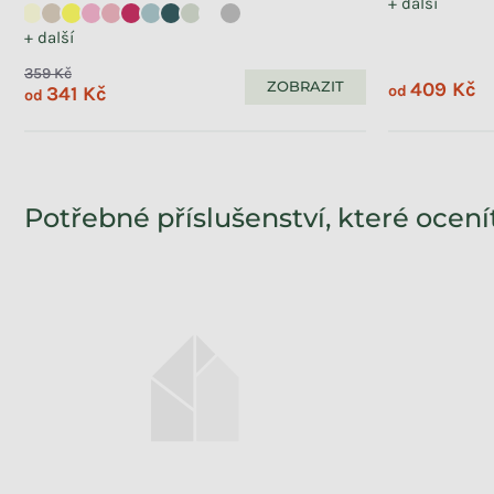
+ další
+ další
359 Kč
409 Kč
ZOBRAZIT
341 Kč
od
od
Potřebné příslušenství, které ocení