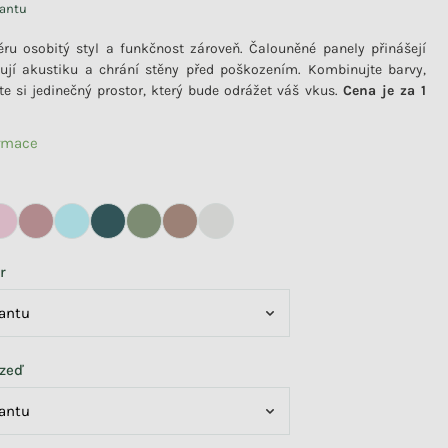
iantu
iéru osobitý styl a funkčnost zároveň. Čalouněné panely přinášejí
šují akustiku a chrání stěny před poškozením. Kombinujte barvy,
te si jedinečný prostor, který bude odrážet váš vkus.
Cena je za 1
ormace
r
 zeď