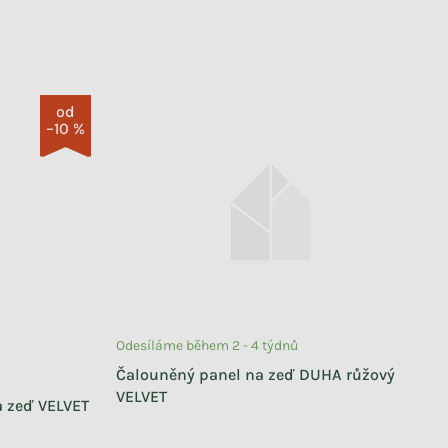
od
–10 %
Odesíláme během 2 - 4 týdnů
Čalouněný panel na zeď DUHA růžový
VELVET
a zeď VELVET