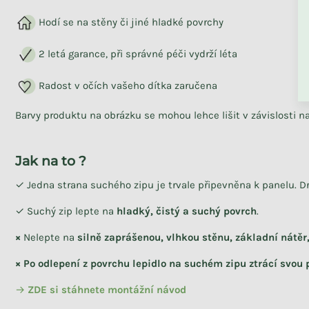
Hodí se na stěny či jiné hladké povrchy
ZPĚT DO OBCHO
2 letá garance, při správné péči vydrží léta
Radost v očích vašeho dítka zaručena
Odesíláme během 4 - 6 týdnů
Barvy produktu na obrázku se mohou lehce lišit v závislosti 
Dětský Montessori regál se 3
prostornými policemi
BOOKWORM kašmírový
Jak na to ?
✓ Jedna strana suchého zipu je trvale připevněna k panelu. D
✓ Suchý zip lepte na
hladký, čistý a suchý povrch
.
3 999 Kč
×
Nelepte na
silně zaprášenou, vlhkou stěnu, základní nátěr
× Po odlepení z povrchu lepidlo na suchém zipu ztrácí svou p
→
ZDE si stáhnete
montážní návod