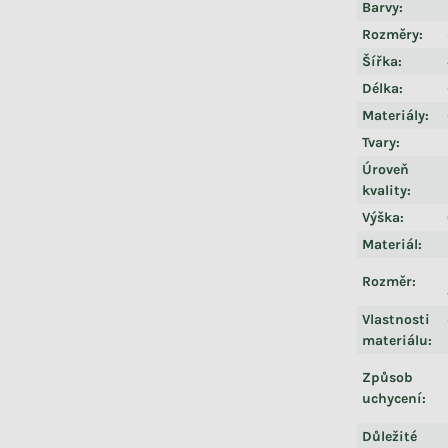
Barvy
:
Rozměry
:
Šířka
:
Délka
:
Materiály
:
Tvary
:
Úroveň
kvality
:
Výška
:
Materiál
:
Rozměr
:
Vlastnosti
materiálu
:
Způsob
uchycení
:
Důležité