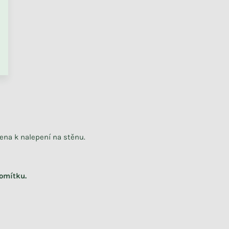
PŘEJÍT DO KOŠÍKU
ena k nalepení na stěnu.
 omítku.