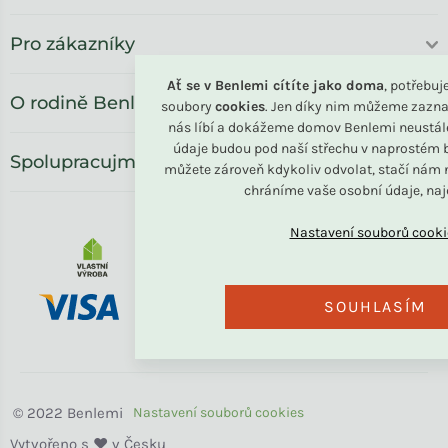
Pro zákazníky
Ať se v Benlemi cítíte jako doma
, potřebu
O rodině Benlemi
soubory
cookies
. Jen díky nim můžeme zazna
nás líbí a dokážeme domov Benlemi neustál
údaje budou pod naší střechu v naprostém b
Spolupracujme
můžete zároveň kdykoliv odvolat, stačí nám n
chráníme vaše osobní údaje, na
SOUHLASÍM
Benlemi