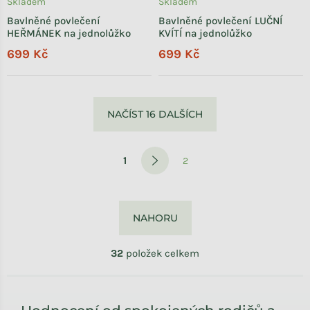
Skladem
Skladem
Bavlněné povlečení
Bavlněné povlečení LUČNÍ
HEŘMÁNEK na jednolůžko
KVÍTÍ na jednolůžko
699 Kč
699 Kč
Ovládací prvky výpisu
NAČÍST 16 DALŠÍCH
Stránkování
1
2
NAHORU
32
položek celkem
Zápatí