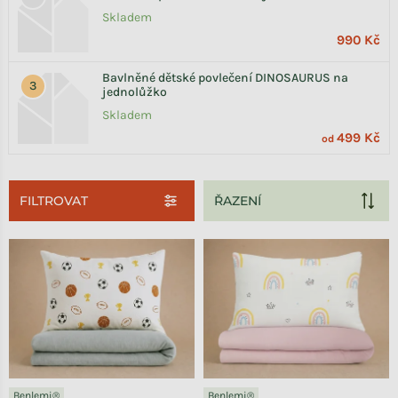
Skladem
990 Kč
Bavlněné dětské povlečení DINOSAURUS na
jednolůžko
Skladem
499 Kč
od
FILTROVAT
Výpis produktů
Benlemi®
Benlemi®