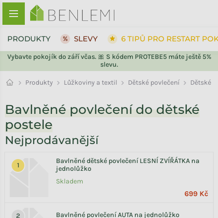
Přejít na obsah
PRODUKTY
SLEVY
6 TIPŮ PRO RESTART PO
Vybavte pokojík do září včas. 🎀 S kódem PROTEBE5 máte ještě 5%
slevu.
ZPĚT DO OBCHODU
Dětské povlečení
Produkty
Lůžkoviny a textil
Dětské
Bavlněné povlečení do dětské
postele
Nejprodávanější
Bavlněné dětské povlečení LESNÍ ZVÍŘÁTKA na
jednolůžko
Skladem
699 Kč
Bavlněné povlečení AUTA na jednolůžko