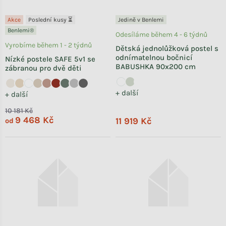
Akce
Poslední kusy ⏳
Jedině v Benlemi
Benlemi®
Odesíláme během 4 - 6 týdnů
Vyrobíme během 1 - 2 týdnů
Dětská jednolůžková postel s
odnímatelnou bočnicí
Nízké postele SAFE 5v1 se
BABUSHKA 90x200 cm
zábranou pro dvě děti
+ další
+ další
10 181 Kč
9 468 Kč
11 919 Kč
od