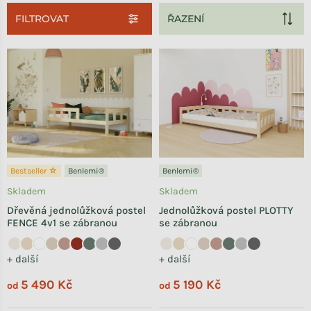
FILTROVAT
Výpis produktů
Bestseller ☆
Benlemi®
Benlemi®
Skladem
Skladem
Dřevěná jednolůžková postel
Jednolůžková postel PLOTTY
FENCE 4v1 se zábranou
se zábranou
+ další
+ další
5 490 Kč
5 190 Kč
od
od