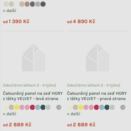
+ další
1 390 Kč
4 890 Kč
od
od
Odesíláme během 2 - 4 týdnů
Odesíláme během 2 - 4 týdnů
Čalouněný panel na zeď HORY
Čalouněný panel na zeď HORY
z látky VELVET - levá strana
z látky VELVET - pravá strana
+ další
+ další
2 889 Kč
2 889 Kč
od
od