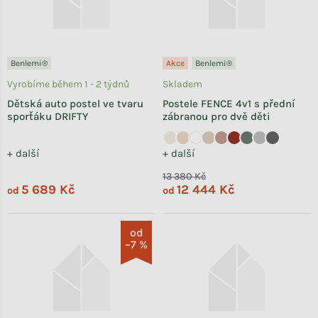
Benlemi®
Akce
Benlemi®
Vyrobíme během 1 - 2 týdnů
Skladem
Dětská auto postel ve tvaru
Postele FENCE 4v1 s přední
sporťáku DRIFTY
zábranou pro dvě děti
+ další
+ další
13 380 Kč
5 689 Kč
12 444 Kč
od
od
od
–7 %