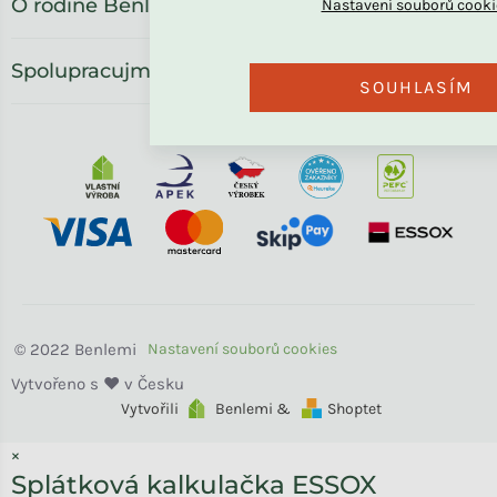
O rodině Benlemi
Spolupracujme
SOUHLASÍM
Benlemi
Vytvořili
Benlemi &
Shoptet
×
Splátková kalkulačka ESSOX