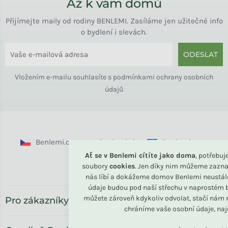
Až k vám domů
Přijímejte maily od rodiny BENLEMI. Zasíláme jen užitečné info
o bydlení i slevách.
ODESLAT
Vložením e-mailu souhlasíte s
podmínkami ochrany osobních
údajů
Benlemi.cz
Benlemi.sk
Benlemi.com
Ať se v Benlemi cítíte jako doma
, potřebu
Benlemi.ro
soubory
cookies
. Jen díky nim můžeme zazna
nás líbí a dokážeme domov Benlemi neustál
údaje budou pod naší střechu v naprostém b
můžete zároveň kdykoliv odvolat, stačí nám n
Pro zákazníky
chráníme vaše osobní údaje, na