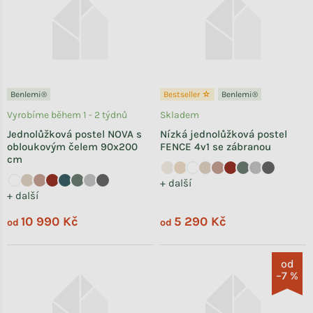
Benlemi®
Bestseller ☆
Benlemi®
Vyrobíme během 1 - 2 týdnů
Skladem
Jednolůžková postel NOVA s
Nízká jednolůžková postel
obloukovým čelem 90x200
FENCE 4v1 se zábranou
cm
+ další
+ další
10 990 Kč
5 290 Kč
od
od
od
–7 %