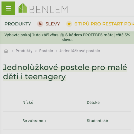
Přejít na obsah
PRODUKTY
SLEVY
6 TIPŮ PRO RESTART PO
Vybavte pokojík do září včas. 🎀 S kódem PROTEBE5 máte ještě 5%
slevu.
Postele
Produkty
Jednolůžkové postele
Jednolůžkové postele pro malé
děti i teenagery
Nízké
Dětské
Se zábranou
Studentské