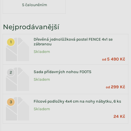
S čalouněním
Nejprodávanější
Dřevěná jednolůžková postel FENCE 4v1 se
zábranou
Skladem
5 490 Kč
od
Sada přídavných nohou FOOTS
Skladem
299 Kč
od
Filcové podložky 4x4 cm na nohy nábytku, 6 ks
Skladem
24 Kč