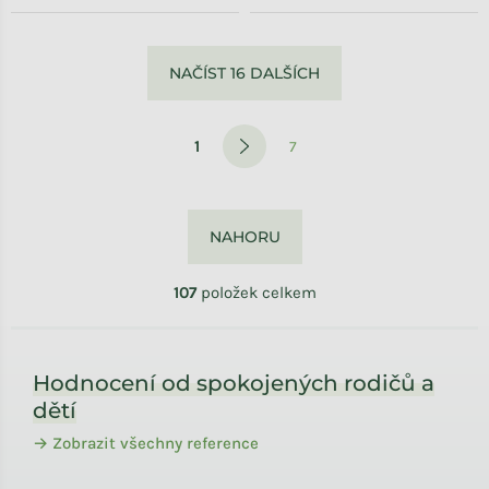
Ovládací prvky výpisu
NAČÍST 16 DALŠÍCH
Stránkování
1
7
NAHORU
107
položek celkem
Zápatí
Hodnocení od spokojených rodičů a
dětí
→ Zobrazit všechny reference