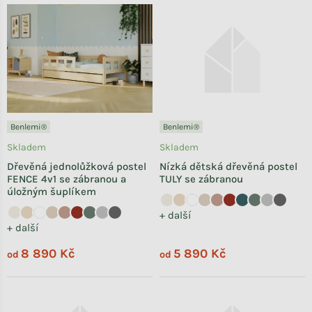
Benlemi®
Benlemi®
Skladem
Skladem
Dřevěná jednolůžková postel
Nízká dětská dřevěná postel
FENCE 4v1 se zábranou a
TULY se zábranou
úložným šuplíkem
+ další
+ další
8 890 Kč
5 890 Kč
od
od